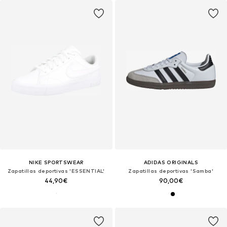
NIKE SPORTSWEAR
ADIDAS ORIGINALS
Zapatillas deportivas 'ESSENTIAL'
Zapatillas deportivas 'Samba'
44,90€
90,00€