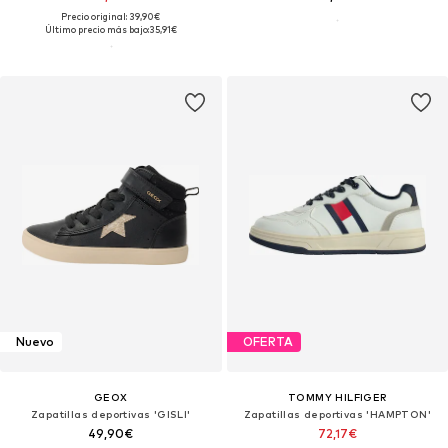
Precio original: 39,90€
Último precio más bajo:
35,91€
Nuevo
OFERTA
GEOX
TOMMY HILFIGER
Zapatillas deportivas 'GISLI'
Zapatillas deportivas 'HAMPTON'
49,90€
72,17€