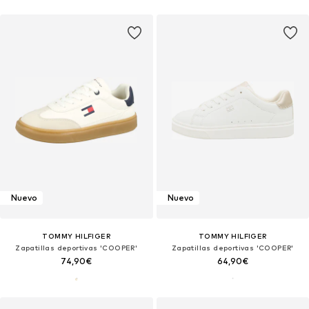
Nuevo
Nuevo
TOMMY HILFIGER
TOMMY HILFIGER
Zapatillas deportivas 'COOPER'
Zapatillas deportivas 'COOPER'
74,90€
64,90€