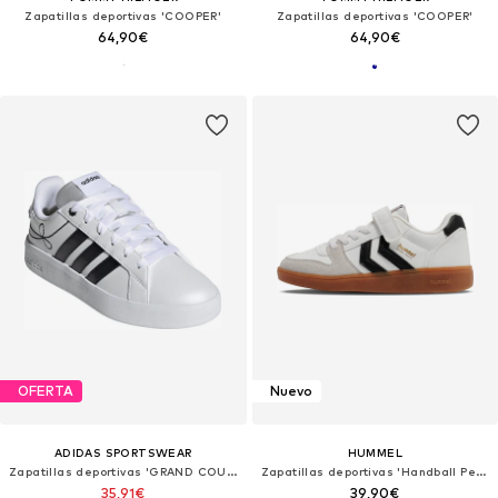
Zapatillas deportivas 'COOPER'
Zapatillas deportivas 'COOPER'
64,90€
64,90€
OFERTA
Nuevo
ADIDAS SPORTSWEAR
HUMMEL
Zapatillas deportivas 'GRAND COURT 3.0'
Zapatillas deportivas 'Handball Perfekt'
35,91€
39,90€