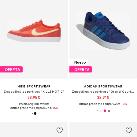
Nuevo
OFERTA
OFERTA
NIKE SPORTSWEAR
ADIDAS SPORTSWEAR
Zapatillas deportivas 'KILLSHOT 2'
Zapatillas deportivas 'Grand Court 3.0'
23,95€
35,91€
Precio original: 69,90€
Último precio más bajo:
39,90€
-10%
Último precio más bajo:
28,74€
-16%
+
8