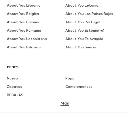
About You Lituania
About You Letonia
About You Bélgica
About You Los Países Bajos
About You Polonia
About You Portugal
About You Rumania
About You Estonia(ru)
About You Letonia (ru)
About You Eslovaquia
About You Eslovenia
About You Suecia
BEBÉS
Nuevo
Ropa
Zapatos
Complementos
REBAJAS
Más
NIÑAS
Infantil (Talla 92-140)
Jóvenes (Talla 140-176)