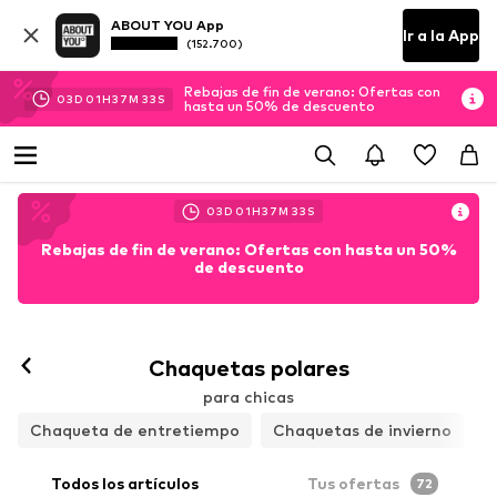
ABOUT YOU App
Ir a la App
(152.700)
Rebajas de fin de verano: Ofertas con
03
D
01
H
37
M
31
S
hasta un 50% de descuento
03
D
01
H
37
M
31
S
Rebajas de fin de verano: Ofertas con hasta un 50%
de descuento
Chaquetas polares
para chicas
Chaqueta de entretiempo
Chaquetas de invierno
A
Todos los artículos
Tus ofertas
72