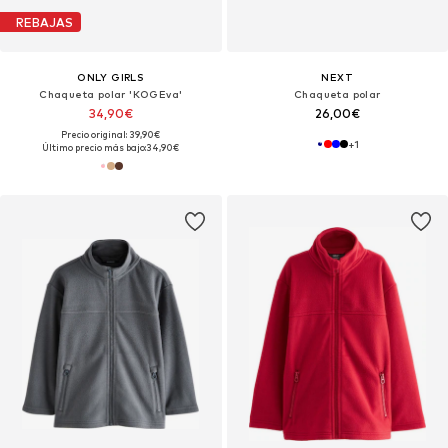
REBAJAS
ONLY GIRLS
NEXT
Chaqueta polar 'KOGEva'
Chaqueta polar
34,90€
26,00€
Precio original: 39,90€
+
1
Último precio más bajo:
34,90€