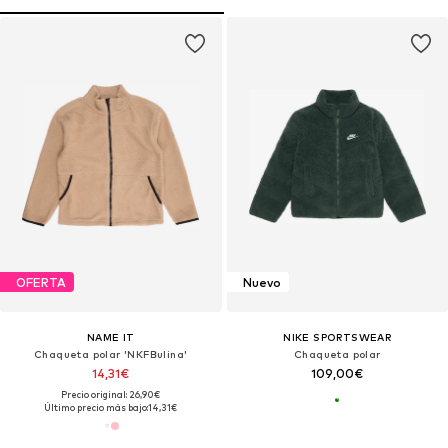
OFERTA
Nuevo
NAME IT
NIKE SPORTSWEAR
Chaqueta polar 'NKFBulina'
Chaqueta polar
14,31€
109,00€
Precio original: 26,90€
Último precio más bajo:
14,31€