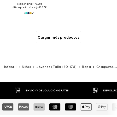
Precio original: 179,95€
Último precio más bajo:
98,97€
+
1
Cargar más productos
Infantil
Niñas
Jóvenes (Talla 140-176)
Ropa
Chaquetas y abrigos
DEVOLUCIONES HASTA 30 DÍAS
P