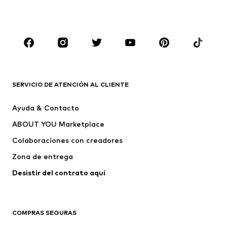
NIÑOS
Infantil (Talla 92-140)
Jóvenes (Talla 140-176)
MARCAS
Nike Sportswear
ADIDAS ORIGINALS
PUMA
CONVERSE
SERVICIO DE ATENCIÓN AL CLIENTE
Liewood
NAME IT
Ayuda & Contacto
CR7 - Cristiano Ronaldo
Sanetta
ABOUT YOU Marketplace
Colaboraciones con creadores
Zona de entrega
Desistir del contrato aquí 
COMPRAS SEGURAS