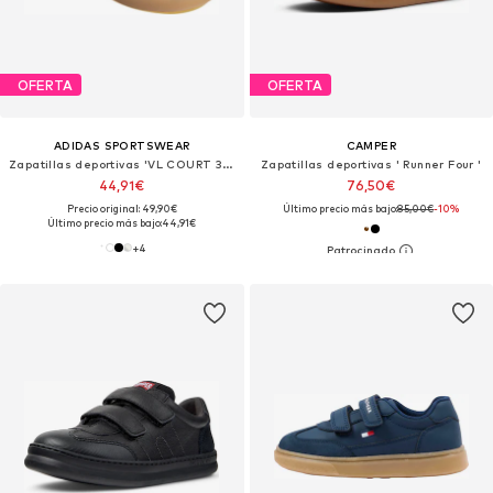
OFERTA
OFERTA
ADIDAS SPORTSWEAR
CAMPER
Zapatillas deportivas 'VL COURT 3.0'
Zapatillas deportivas ' Runner Four '
44,91€
76,50€
Precio original: 49,90€
Último precio más bajo:
85,00€
-10%
Último precio más bajo:
44,91€
+
4