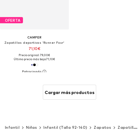
OFERTA
CAMPER
Zapatillas deportivas 'Runner Four'
71,10€
Precio original: 79,00€
Último precio más bajo:
71,10€
Cargar más productos
Infantil
Niñas
Infantil (Talla 92-140)
Zapatos
Zapatillas de deporte