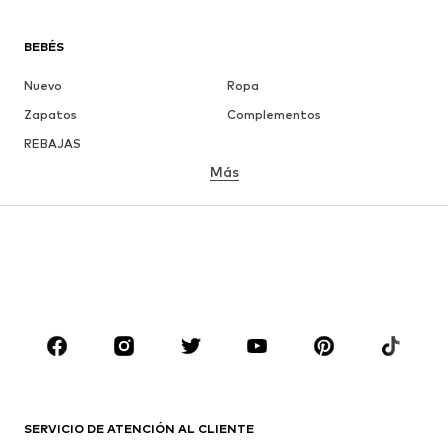
BEBÉS
Nuevo
Ropa
Zapatos
Complementos
REBAJAS
Más
NIÑAS
Infantil (Talla 92-140)
Jóvenes (Talla 140-176)
NIÑOS
Infantil (Talla 92-140)
Jóvenes (Talla 140-176)
MARCAS
Nike Sportswear
ADIDAS ORIGINALS
PUMA
CONVERSE
SERVICIO DE ATENCIÓN AL CLIENTE