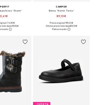
PERFIT
CAMPER
eportivas 'Storm'
Botas 'Norte Twins'
0,41€
89,10€
riginal: 74,90€
Precio original: 99,00€
en muchas tallas
Disponible en muchas tallas
o más bajo:
39,92€
Último precio más bajo:
89,10€
 a la cesta
Añadir a la cesta
OFERTA