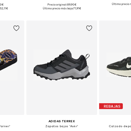
Último precio 
00€
Precio original: 89,90€
 tallas
Disponible en muchas tallas
Disponible 
:
52,11€
Último precio más bajo:
71,91€
esta
Añadir a la cesta
Añadir
REBAJAS
ADIDAS TERREX
Warner'
Zapatos bajos 'Ax4r'
Calzado depo