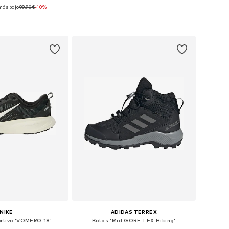
más bajo:
+
99,90€
1
-10%
en muchas tallas
Disponible en muchas tallas
 a la cesta
Añadir a la cesta
NIKE
ADIDAS TERREX
rtivo 'VOMERO 18'
Botas 'Mid GORE-TEX Hiking'