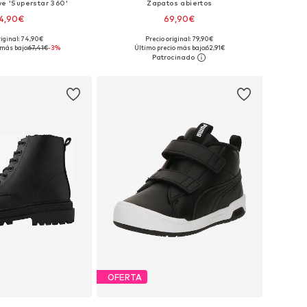
ve 'Superstar 360'
Zapatos abiertos
4,90€
69,90€
riginal: 74,90€
Precio original: 79,90€
en muchas tallas
Tallas disponibles: 27, 29, 31, 34, 42
 más bajo:
67,41€
-3%
Último precio más bajo:
62,91€
 a la cesta
Añadir a la cesta
OFERTA