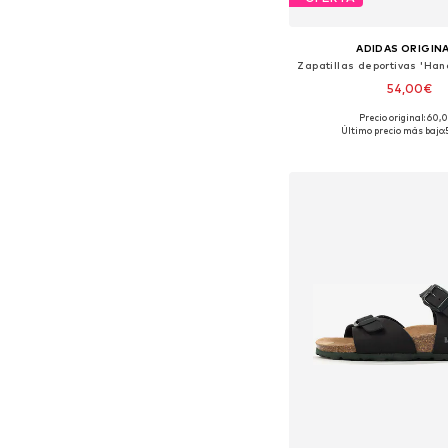
ADIDAS ORIGIN
Zapatillas deportivas 'Han
54,00€
+
5
Precio original: 60,
Disponible en muchas
Último precio más bajo:
Añadir a la c