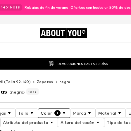
Rebajas de fin de verano: Ofertas con hasta un 50% de de
21
H
01
M
06
S
ABOUT
YOU
DEVOLUCIONES HASTA 30 DÍAS
til (Talla 92-140)
Zapatos
negro
ñas
(negro)
1075
jas
Talla
Color
Marca
Material
E
1
Atributo del producto
Altura del tacón
Tipo de ta