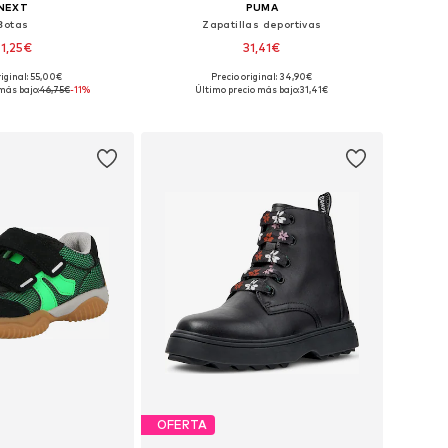
NEXT
PUMA
Botas
Zapatillas deportivas
1,25€
31,41€
+
2
riginal: 55,00€
Precio original: 34,90€
en muchas tallas
Disponible en muchas tallas
más bajo:
46,75€
-11%
Último precio más bajo:
31,41€
 a la cesta
Añadir a la cesta
OFERTA