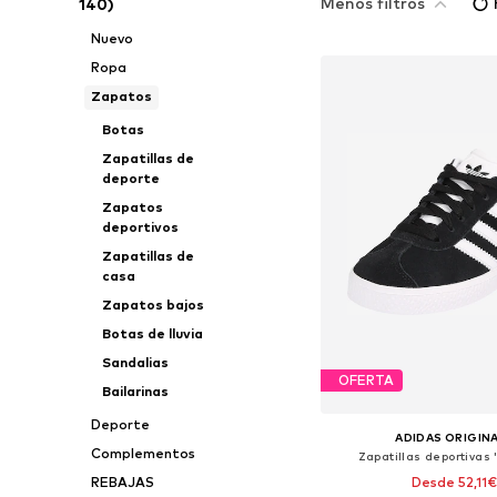
Menos filtros
140)
Nuevo
Ropa
Zapatos
Botas
Zapatillas de
deporte
Zapatos
deportivos
Zapatillas de
casa
Zapatos bajos
Botas de lluvia
Sandalias
OFERTA
Bailarinas
Deporte
ADIDAS ORIGIN
Complementos
Zapatillas deportivas 
Desde 52,11
REBAJAS