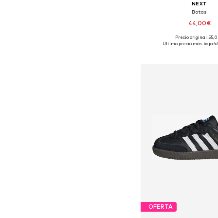
NEXT
Botas
44,00€
+
2
Precio original: 55,
Disponible en muchas
Último precio más bajo:
4
Añadir a la c
OFERTA