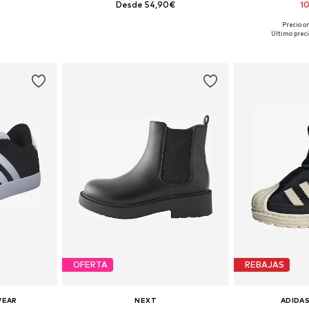
Desde 54,90€
1
+
1
Precio or
 tallas
Disponible en muchas tallas
Disponible 
Último preci
esta
Añadir a la cesta
Añadir
OFERTA
REBAJAS
WEAR
NEXT
ADIDAS