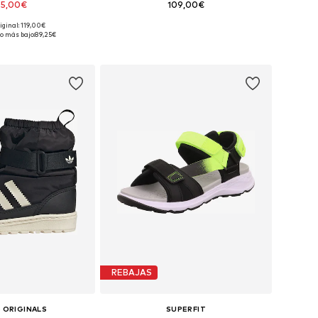
05,00€
109,00€
+
1
+
1
iginal: 119,00€
en muchas tallas
Disponible en muchas tallas
o más bajo:
89,25€
 a la cesta
Añadir a la cesta
REBAJAS
 ORIGINALS
SUPERFIT