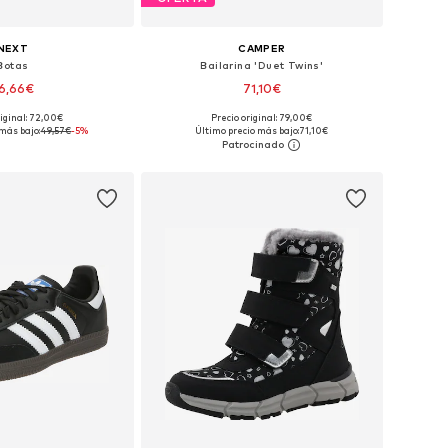
NEXT
CAMPER
Botas
Bailarina 'Duet Twins'
6,66€
71,10€
riginal: 72,00€
Precio original: 79,00€
en muchas tallas
Disponible en muchas tallas
más bajo:
49,57€
-5%
Último precio más bajo:
71,10€
 a la cesta
Añadir a la cesta