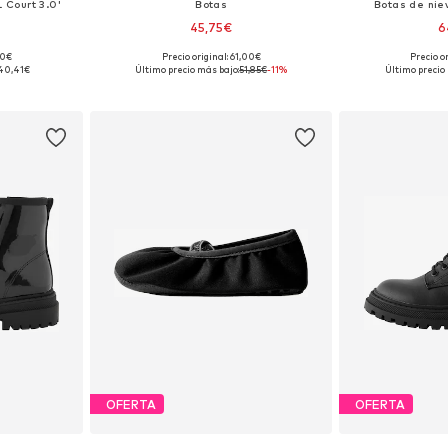
L Court 3.0'
Botas
Botas de nie
45,75€
6
90€
Precio original: 61,00€
Precio o
 tallas
Disponible en muchas tallas
Disponible 
40,41€
Último precio más bajo:
51,85€
-11%
Último precio
esta
Añadir a la cesta
Añadir
OFERTA
OFERTA