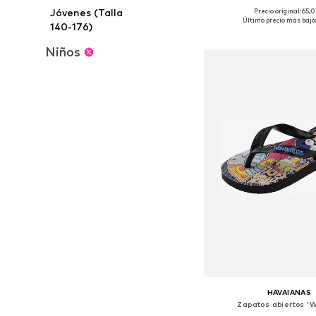
+
13
Jóvenes (Talla
Precio original: 65,
Disponible en muchas
Último precio más bajo
140-176)
Añadir a la c
Niños
HAVAIANAS
Zapatos abiertos '