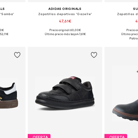
ALS
ADIDAS ORIGINALS
SU
 'Samba'
Zapatillas deportivas 'Gazelle'
Zapatillas d
47,61€
4
+
5
00€
Precio original: 60,00€
Precio o
 tallas
Disponible en muchas tallas
Disponible 
:
52,11€
Último precio más bajo:
47,61€
Último preci
esta
Añadir a la cesta
Añadir
OFERTA
OFERTA