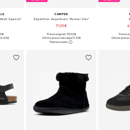
ALS
CAMPER
dball Spezial'
Zapatillas deportivas 'Runner Vier'
71,10€
4
00€
Precio original: 79,00€
Precio o
 tallas
Disponible en muchas tallas
Disponible 
54,00€
Último precio más bajo:
71,10€
Último precio 
esta
Añadir a la cesta
Añadir