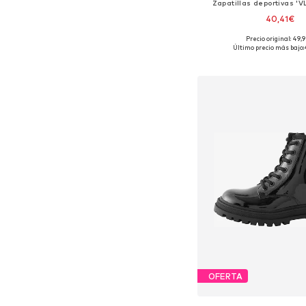
Zapatillas deportivas 'V
40,41€
+
10
Precio original: 49,
Disponible en muchas
Último precio más bajo:
Añadir a la c
OFERTA