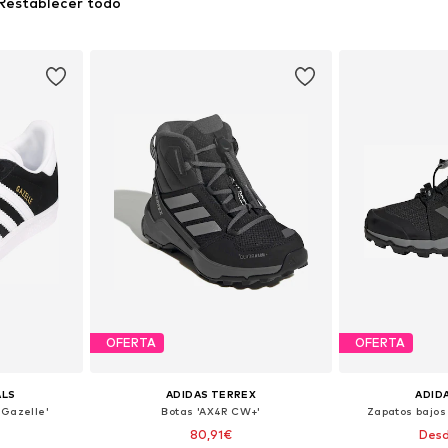
Restablecer todo
OFERTA
OFERTA
ALS
ADIDAS TERREX
ADID
'Gazelle'
Botas 'AX4R CW+'
Zapatos bajos
€
80,91€
Desd