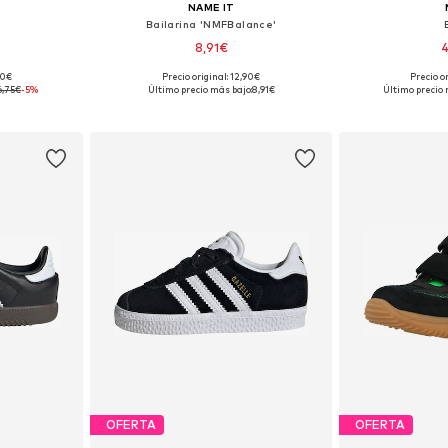
NAME IT
Bailarina 'NMFBalance'
8,91€
4
00€
Precio original: 12,90€
Precio o
 tallas
Disponible en muchas tallas
Disponible 
6,75€
-5%
Último precio más bajo:
8,91€
Último precio 
esta
Añadir a la cesta
Añadir
OFERTA
OFERTA