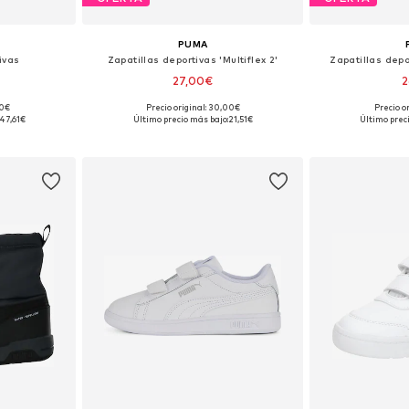
PUMA
ivas
Zapatillas deportivas 'Multiflex 2'
Zapatillas depo
27,00€
2
90€
Precio original: 30,00€
Precio o
 tallas
Disponible en muchas tallas
Disponible 
47,61€
Último precio más bajo:
21,51€
Último prec
esta
Añadir a la cesta
Añadir