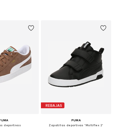
en muchas tallas
Disponible en muchas tallas
 a la cesta
Añadir a la cesta
REBAJAS
PUMA
PUMA
as deportivas
Zapatillas deportivas 'Multiflex 2'