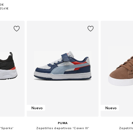
90€
 tallas
Disponible en muchas tallas
Disponible 
31,41€
esta
Añadir a la cesta
Añadir
Nuevo
Nuevo
PUMA
 'Sparks'
Zapatillas deportivas 'Caven III'
Zapatill