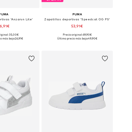
PUMA
PUMA
rtivas 'Anzarun Lite'
Zapatillas deportivas 'Speedcat OG PS'
6,91€
53,91€
+
3
riginal: 35,00€
Precio original: 69,90€
en muchas tallas
Disponible en muchas tallas
io más bajo:
26,91€
Último precio más bajo:
49,90€
 a la cesta
Añadir a la cesta