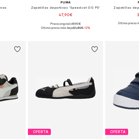
PUMA
ivas
Zapatillas deportivas 'Speedcat OG PS'
Zapatillas dep
47,90€
Último precio 
Precio original: 69,90€
, 32, 33
Tallas disponibles: 29, 30, 31, 32, 33
Tallas disponibles
Último precio más bajo:
54,90€
-12%
esta
Añadir a la cesta
Añadir
OFERTA
OFERTA