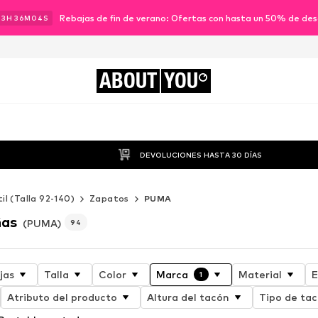
Rebajas de fin de verano: Ofertas con hasta un 50% de de
23
H
36
M
03
S
ABOUT
YOU
DEVOLUCIONES HASTA 30 DÍAS
til (Talla 92-140)
Zapatos
PUMA
ñas
(PUMA)
94
jas
Talla
Color
Marca
Material
E
1
Atributo del producto
Altura del tacón
Tipo de ta