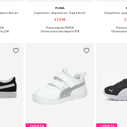
PUMA
abana Racer'
Zapatillas deportivas 'Speedcat'
Zapatillas depo
47,61€
2
00€
Precio original: 59,90€
Precio o
 tallas
Disponible en muchas tallas
Disponible 
34,20€
Último precio más bajo:
44,97€
Último preci
esta
Añadir a la cesta
Añadir
OFERTA
OFERTA