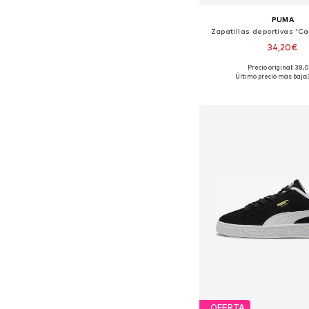
PUMA
Zapatillas deportivas 'C
34,20€
Precio original: 38,
Disponible en muchas
Último precio más bajo:
Añadir a la c
OFERTA