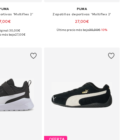
PUMA
PUMA
rtivas 'Multiflex 2'
Zapatillas deportivas 'Multiflex 2'
7,00€
27,00€
Último precio más bajo:
30,00€
-10%
riginal: 30,00€
en muchas tallas
Disponible en muchas tallas
o más bajo:
27,00€
 a la cesta
Añadir a la cesta
OFERTA