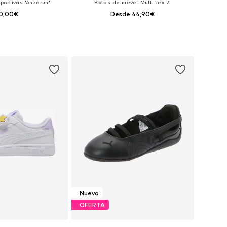
portivas 'Anzarun'
Botas de nieve 'Multiflex 2'
0,00€
Desde 44,90€
+
2
: 28, 30, 31, 32, 33, 34
Disponible en muchas tallas
 a la cesta
Añadir a la cesta
Nuevo
OFERTA