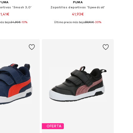
PUMA
PUMA
ortivas 'Smash 3.0'
Zapatillas deportivas 'Speedcat'
31,41€
41,93€
más bajo:
34,90€
-10%
Último precio más bajo:
59,90€
-30%
: 20, 21, 22, 23, 25, 26
Disponible en muchas tallas
 a la cesta
Añadir a la cesta
OFERTA