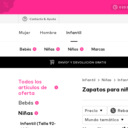
02
D
Contacto & Ayuda
Mujer
Hombre
Infantil
Bebés
Niñas
Niños
Marcas
ENVÍO* Y DEVOLUCIÓN GRATIS
Infantil
Niñas
Infan
Todos los
artículos de
Zapatos para ni
oferta
Bebés
Precio
Reba
Niñas
Mundo temático
Infantil (Talla 92-