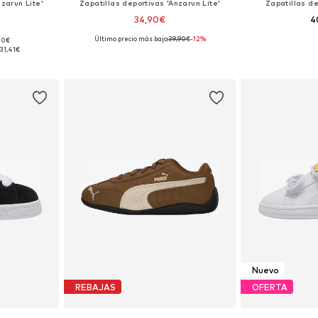
nzarun Lite'
Zapatillas deportivas 'Anzarun Lite'
Zapatillas de
34,90€
4
Último precio más bajo:
+
39,90€
2
-12%
,00€
 tallas
Tallas disponibles: 29, 31, 32, 33, 34, 35
Tallas disponibles
31,41€
esta
Añadir a la cesta
Añadir
Nuevo
REBAJAS
OFERTA