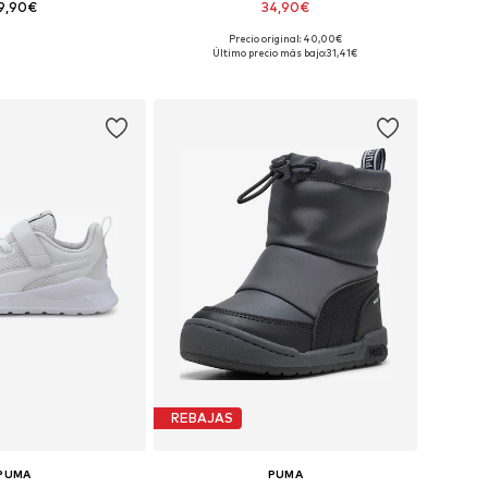
9,90€
34,90€
Precio original: 40,00€
en muchas tallas
Disponible en muchas tallas
Último precio más bajo:
31,41€
 a la cesta
Añadir a la cesta
REBAJAS
PUMA
PUMA