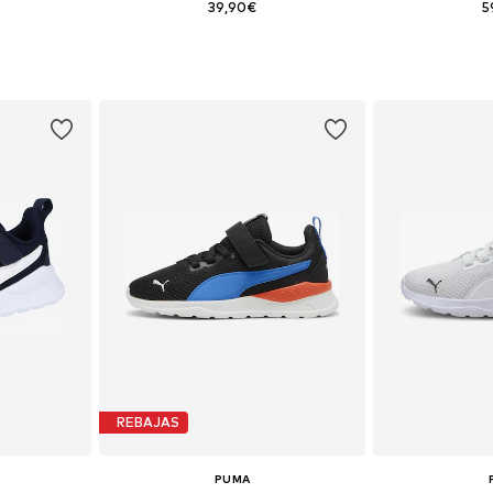
39,90€
5
 tallas
Disponible en muchas tallas
Disponible 
esta
Añadir a la cesta
Añadir
REBAJAS
PUMA