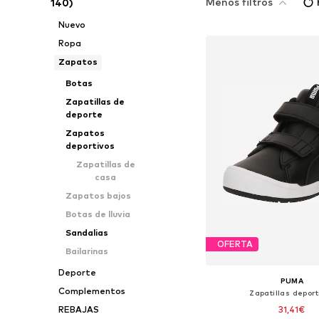
Menos filtros
140)
Nuevo
Ropa
Zapatos
Botas
Zapatillas de
deporte
Zapatos
deportivos
Zapatillas de
casa
Zapatos bajos
Botas de lluvia
Sandalias
OFERTA
Bailarinas
Deporte
PUMA
Complementos
Zapatillas deport
31,41€
REBAJAS