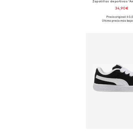
Zapatillas deportivas 'A
34,90€
+
2
Precio original: 40
Disponible en muchas
Último precio más bajo:
Añadir a la c