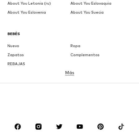
About You Letonia (ru)
About You Eslovaquia
About You Eslovenia
About You Suecia
BEBÉS
Nuevo
Ropa
Zapatos
Complementos
REBAJAS
Más
NIÑAS
Infantil (Talla 92-140)
Jóvenes (Talla 140-176)
NIÑOS
Infantil (Talla 92-140)
Jóvenes (Talla 140-176)
MARCAS