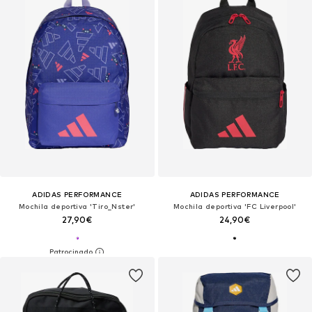
ADIDAS PERFORMANCE
ADIDAS PERFORMANCE
Mochila deportiva 'Tiro_Nster'
Mochila deportiva 'FC Liverpool'
27,90€
24,90€