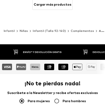
Cargar más productos
Infantil
Niñas
Infantil (Talla 92-140)
Complementos
Accesorios de deporte
DEVOLUCIONES HASTA 30 DÍAS
P
¡No te pierdas nada!
Suscríbete a la Newsletter y recibe ofertas exclusivas
Para mujeres
Para hombres