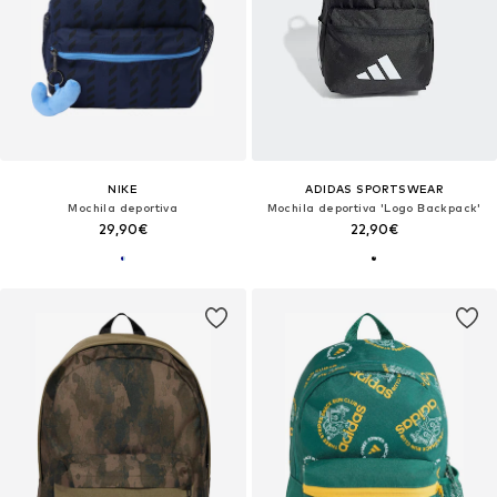
NIKE
ADIDAS SPORTSWEAR
Mochila deportiva
Mochila deportiva 'Logo Backpack'
29,90€
22,90€