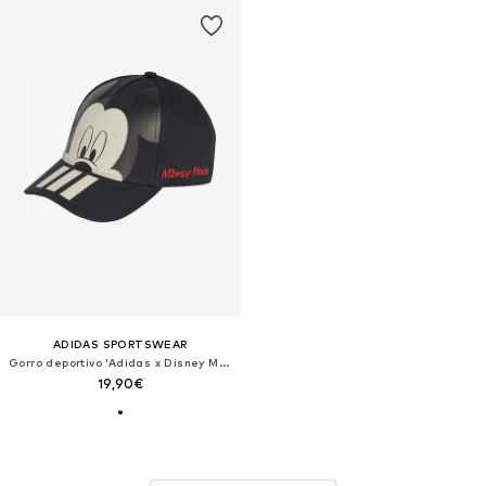
ADIDAS SPORTSWEAR
Gorro deportivo 'Adidas x Disney Micky Maus'
19,90€