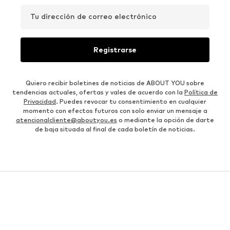
Tu dirección de correo electrónico
Registrarse
Quiero recibir boletines de noticias de ABOUT YOU sobre
tendencias actuales, ofertas y vales de acuerdo con la
Política de
Privacidad
. Puedes revocar tu consentimiento en cualquier
momento con efectos futuros con solo enviar un mensaje a
atencionalcliente@aboutyou.es
o mediante la opción de darte
de baja situada al final de cada boletín de noticias.