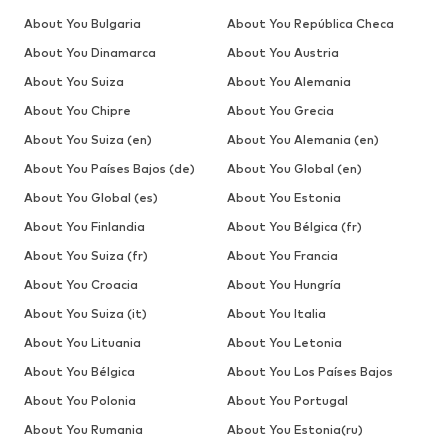
About You Bulgaria
About You República Checa
About You Dinamarca
About You Austria
About You Suiza
About You Alemania
About You Chipre
About You Grecia
About You Suiza (en)
About You Alemania (en)
About You Países Bajos (de)
About You Global (en)
About You Global (es)
About You Estonia
About You Finlandia
About You Bélgica (fr)
About You Suiza (fr)
About You Francia
About You Croacia
About You Hungría
About You Suiza (it)
About You Italia
About You Lituania
About You Letonia
About You Bélgica
About You Los Países Bajos
About You Polonia
About You Portugal
About You Rumania
About You Estonia(ru)