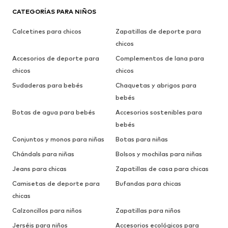
CATEGORÍAS PARA NIÑOS
Calcetines para chicos
Zapatillas de deporte para
chicos
Accesorios de deporte para
Complementos de lana para
chicos
chicos
Sudaderas para bebés
Chaquetas y abrigos para
bebés
Botas de agua para bebés
Accesorios sostenibles para
bebés
Conjuntos y monos para niñas
Botas para niñas
Chándals para niñas
Bolsos y mochilas para niñas
Jeans para chicas
Zapatillas de casa para chicas
Camisetas de deporte para
Bufandas para chicas
chicas
Calzoncillos para niños
Zapatillas para niños
Jerséis para niños
Accesorios ecológicos para