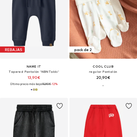
REBAJAS
pack de 2
NAME IT
COOL CLUB
Tapered Pantalón 'NBNTakki'
regular Pantalón
13,90€
20,90€
Último precio más bajo:
15,90€
-12%