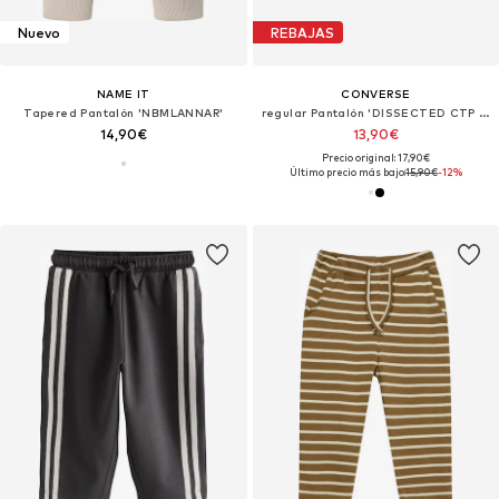
Nuevo
REBAJAS
NAME IT
CONVERSE
Tapered Pantalón 'NBMLANNAR'
regular Pantalón 'DISSECTED CTP CORE'
14,90€
13,90€
Precio original: 17,90€
Último precio más bajo:
15,90€
-12%