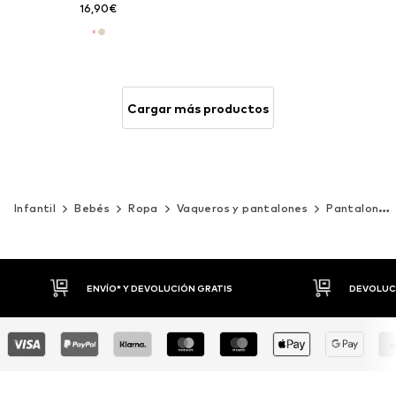
16,90€
Cargar más productos
Infantil
Bebés
Ropa
Vaqueros y pantalones
Pantalones
DEVOLUCIONES HASTA 30 DÍAS
P