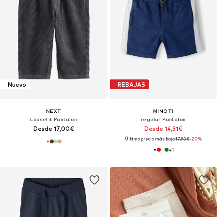
Nuevo
REBAJAS
NEXT
MINOTI
Loosefit Pantalón
regular Pantalón
Desde 17,00€
Desde 14,31€
Último precio más bajo:
17,90€
-20%
+
1