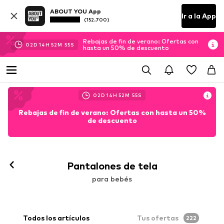
ABOUT YOU App
Ir a la App
(152.700)
Rebajas de fin de verano: Ofertas con
02
D
14
H
52
M
54
S
hasta un 50% de descuento
02
D
14
H
52
M
54
S
Rebajas de fin de verano: Ofertas con hasta un 50%
de descuento
Pantalones de tela
para bebés
Todos los artículos
Tus ofertas
222