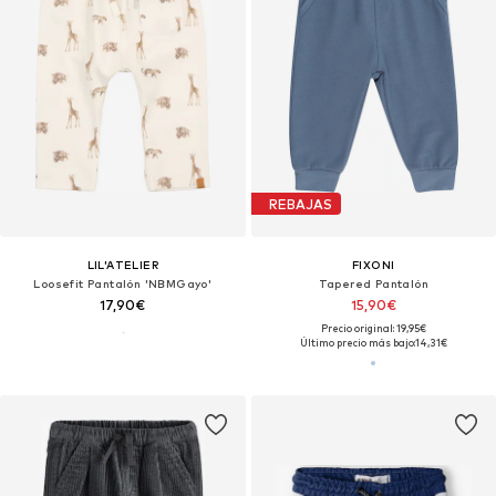
REBAJAS
LIL'ATELIER
FIXONI
Loosefit Pantalón 'NBMGayo'
Tapered Pantalón
17,90€
15,90€
Precio original: 19,95€
Último precio más bajo:
14,31€