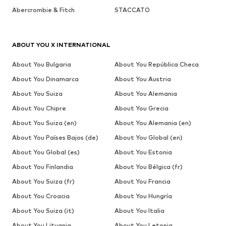
Abercrombie & Fitch
STACCATO
ABOUT YOU X INTERNATIONAL
About You Bulgaria
About You República Checa
About You Dinamarca
About You Austria
About You Suiza
About You Alemania
About You Chipre
About You Grecia
About You Suiza (en)
About You Alemania (en)
About You Países Bajos (de)
About You Global (en)
About You Global (es)
About You Estonia
About You Finlandia
About You Bélgica (fr)
About You Suiza (fr)
About You Francia
About You Croacia
About You Hungría
About You Suiza (it)
About You Italia
About You Lituania
About You Letonia