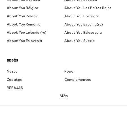
About You Bélgica
About You Los Países Bajos
About You Polonia
About You Portugal
About You Rumania
About You Estonia(ru)
About You Letonia (ru)
About You Eslovaquia
About You Eslovenia
About You Suecia
BEBÉS
Nuevo
Ropa
Zapatos
Complementos
REBAJAS
Más
NIÑAS
Infantil (Talla 92-140)
Jóvenes (Talla 140-176)
NIÑOS