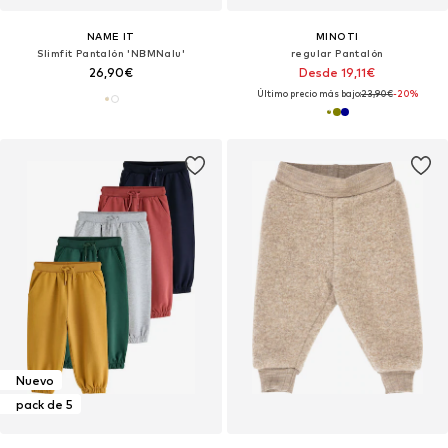
NAME IT
MINOTI
Slimfit Pantalón 'NBMNalu'
regular Pantalón
26,90€
Desde 19,11€
Último precio más bajo:
23,90€
-20%
Nuevo
pack de 5