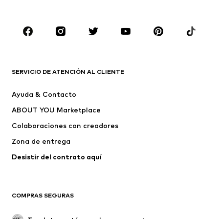
Infantil (Talla 92-140)
Jóvenes (Talla 140-176)
MARCAS
Nike Sportswear
ADIDAS ORIGINALS
PUMA
Liewood
SERVICIO DE ATENCIÓN AL CLIENTE
NAME IT
Mister Tee
Ayuda & Contacto
Pisamonas
FILA
ABOUT YOU Marketplace
Colaboraciones con creadores
Zona de entrega
Desistir del contrato aquí 
COMPRAS SEGURAS