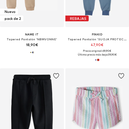
Nuevo
pack de 2
REBAJAS
NAME IT
FINKID
Tapered Pantalón 'NBMVONNE'
Tapered Pantalón 'SUOJA PROTECT'
18,90€
47,90€
Precio original: 69,90€
Último precio más bajo:
39,90€