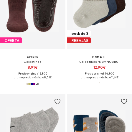
pack de 3
OFERTA
REBAJAS
EWERS
NAME IT
Calcetines
Calcetines 'NBMNOBBU'
8,91€
12,90€
Precio original: 12,90€
Precio original: 14,90€
Último precio más bajo:
8,01€
Último precio más bajo:
11,61€
+
8