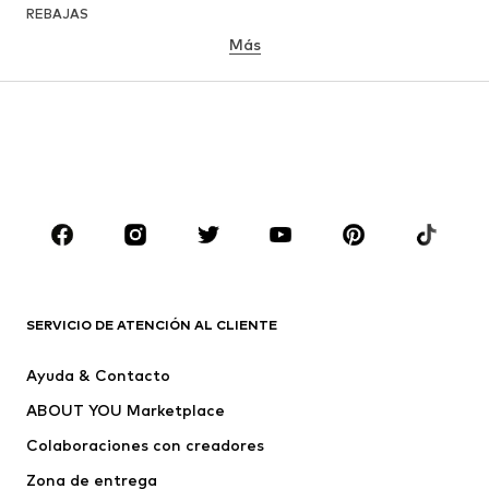
REBAJAS
Más
NIÑAS
Infantil (Talla 92-140)
Jóvenes (Talla 140-176)
NIÑOS
Infantil (Talla 92-140)
Jóvenes (Talla 140-176)
MARCAS
Nike Sportswear
ADIDAS ORIGINALS
PUMA
ADIDAS SPORTSWEAR
SERVICIO DE ATENCIÓN AL CLIENTE
THE NORTH FACE
Schmuddelwedda
Ayuda & Contacto
BARROW
Bardot Junior
ABOUT YOU Marketplace
Colaboraciones con creadores
Zona de entrega