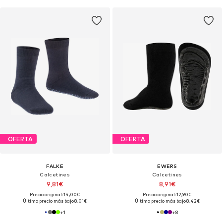
OFERTA
OFERTA
FALKE
EWERS
Calcetines
Calcetines
9,81€
8,91€
Precio original: 14,00€
Precio original: 12,90€
Último precio más bajo:
8,01€
Último precio más bajo:
8,42€
+
1
+
8