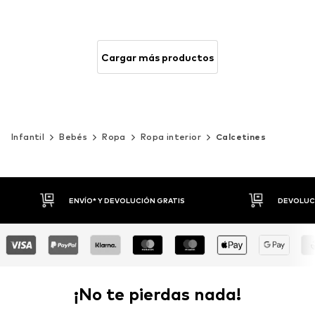
Cargar más productos
Infantil
Bebés
Ropa
Ropa interior
Calcetines
DEVOLUCIONES HASTA 30 DÍAS
P
¡No te pierdas nada!