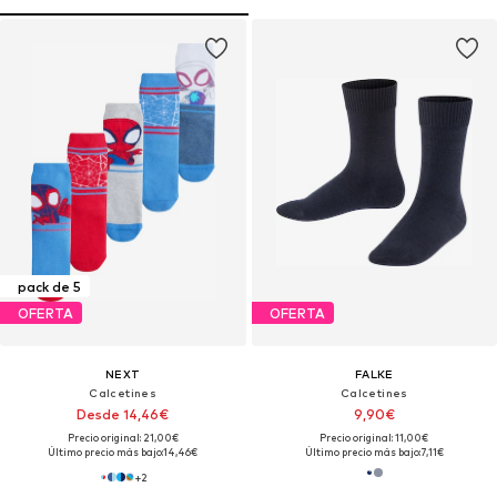
pack de 5
OFERTA
OFERTA
NEXT
FALKE
Calcetines
Calcetines
Desde 14,46€
9,90€
Precio original: 21,00€
Precio original: 11,00€
Último precio más bajo:
14,46€
Último precio más bajo:
7,11€
+
2