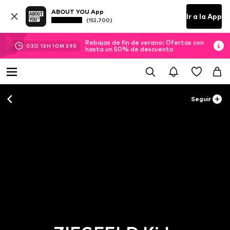
ABOUT YOU App
Ir a la App
(152.700)
Rebajas de fin de verano: Ofertas con
03
D
13
H
10
M
39
S
hasta un 50% de descuento
Seguir