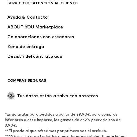
PUMA
CONVERSE
SERVICIO DE ATENCIÓN AL CLIENTE
Liewood
NAME IT
Ayuda & Contacto
LOREZA
ROXY
ABOUT YOU Marketplace
Colaboraciones con creadores
Zona de entrega
Desistir del contrato aquí 
COMPRAS SEGURAS
Tus datos están a salvo con nosotros
*Envío gratis para pedidos a partir de 29,90€, para compras
inferiores a este importe, los gastos de envío y servicio son de
3,90€.
**El precio al que ofrecimos por primera vez el artículo.
****Gratuito para todos los operadores españoles. Puede haber