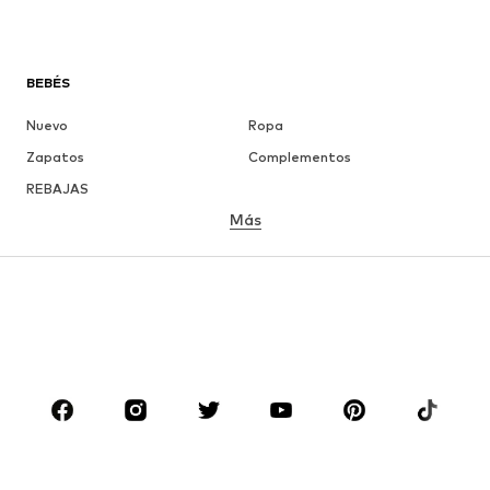
BEBÉS
Nuevo
Ropa
Zapatos
Complementos
REBAJAS
Más
NIÑAS
Infantil (Talla 92-140)
Jóvenes (Talla 140-176)
NIÑOS
Infantil (Talla 92-140)
Jóvenes (Talla 140-176)
MARCAS
Nike Sportswear
ADIDAS ORIGINALS