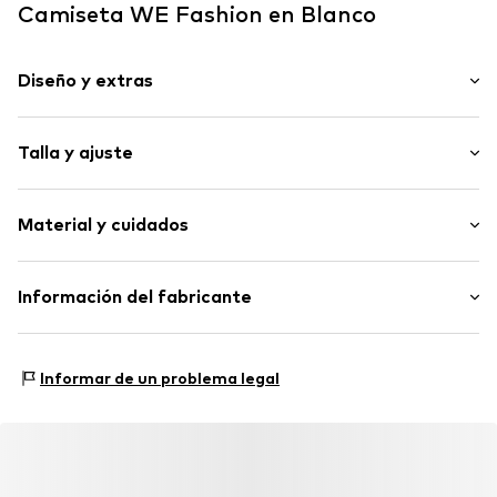
Camiseta WE Fashion en Blanco
Diseño y extras
Color liso
Talla y ajuste
Jersey
Cuello en V
Longitud de la manga: Manga larga
Material y cuidados
Ajuste: Ajuste regular
Artículo n.º
WEF6644002000001
Material: 94% Algodón, 6% Elastán
Información del fabricante
País de origen: Bangladesh
WE Fashion
Reactorweg 101
Informar de un problema legal
3542AD Utecht
NL
wecustomerservice@wefashion.com