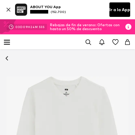
ABOUT YOU App
Ir a la App
(152.700)
Rebajas de fin de verano: Ofertas con
03
D
09
H
24
M
55
S
hasta un 50% de descuento