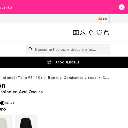
scuento
ES
PAGO FLEXIBLE
Infantil (Talla 92-140)
Ropa
Camisetas y tops
Camisetas de manga larga
on
shion en Azul Oscuro
0€
IVA incl.
0€
IVA incl.
uro