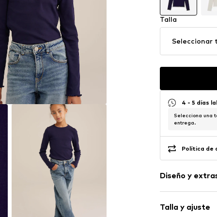
Talla
Seleccionar t
4 - 5 días l
Selecciona una t
entrega.
Política de
Diseño y extra
Color liso
Talla y ajuste
Algodón