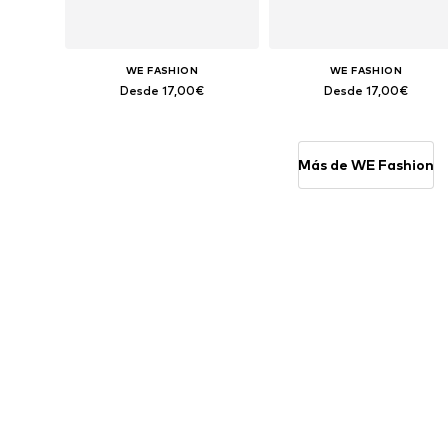
WE FASHION
WE FASHION
Desde 17,00€
Desde 17,00€
Disponible en muchas tallas
Disponible en muchas tallas
Añadir a la cesta
Añadir a la cesta
Más de WE Fashion