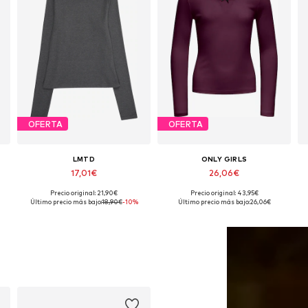
OFERTA
OFERTA
LMTD
ONLY GIRLS
17,01€
26,06€
Precio original: 21,90€
Precio original: 43,95€
Tallas disponibles: 122-128, 134-140, 146-152, 158-164
Disponible en muchas tallas
Último precio más bajo:
18,90€
-10%
Último precio más bajo:
26,06€
Añadir a la cesta
Añadir a la cesta