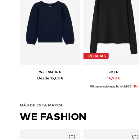
REBAJAS
WE FASHION
LMTD
Desde 15,00€
14,90€
Último precio más bajo:
16,90€
-11%
Disponible en muchas tallas
Disponible en muchas tallas
Añadir a la cesta
Añadir a la cesta
MÁS DE ESTA MARCA
WE FASHION