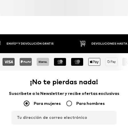
reducir la necesidad de materias primas, evitar residuos y
preservar los recursos naturales.
Seguir leyendo
DEVOLUCIONES HASTA 30 DÍAS
P
¡No te pierdas nada!
Suscríbete a la Newsletter y recibe ofertas exclusivas
Para mujeres
Para hombres
Tu dirección de correo electrónico