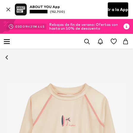
ABOUT YOU App
Ir a la App
(152.700)
Rebajas de fin de verano: Ofertas con
03
D
09
H
21
M
44
S
hasta un 50% de descuento