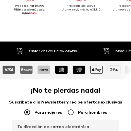
Precio original: 10,90€
Precio original: 59,90€
Precio ori
Último precio más bajo:
Último precio más bajo:
35,91€
Último precio
8,90€
-14%
ENVÍO* Y DEVOLUCIÓN GRATIS
DEVOLUCI
¡No te pierdas nada!
Suscríbete a la Newsletter y recibe ofertas exclusivas
Para mujeres
Para hombres
Tu dirección de correo electrónico