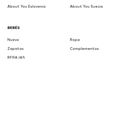
About You Eslovenia
About You Suecia
BEBÉS
Nuevo
Ropa
Zapatos
Complementos
REBAJAS
Más
NIÑAS
Infantil (Talla 92-140)
Jóvenes (Talla 140-176)
NIÑOS
Infantil (Talla 92-140)
Jóvenes (Talla 140-176)
MARCAS
ADIDAS ORIGINALS
PUMA