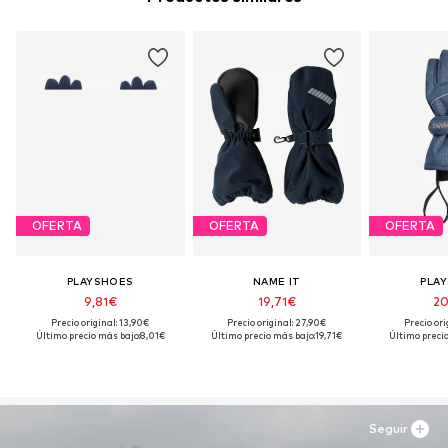
OFERTA
OFERTA
OFERTA
PLAYSHOES
NAME IT
PLA
9,81€
19,71€
20
Precio original: 13,90€
Precio original: 27,90€
Precio ori
Último precio más bajo:
8,01€
Último precio más bajo:
19,71€
Último precio
Seguir