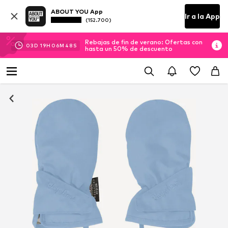
ABOUT YOU App
Ir a la App
(152.700)
Rebajas de fin de verano: Ofertas con
03
D
19
H
06
M
47
S
hasta un 50% de descuento