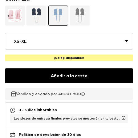
XS-XL
¡Solo ¡1 disponible!
Añadir a la cesta
Vendido y enviado por
Vendido y enviado por
ABOUT YOU
ABOUT YOU
3 - 5 días laborables
Los plazos de entrega finales previstos se mostrarán en tu cesta.
Política de devolución de 30 días