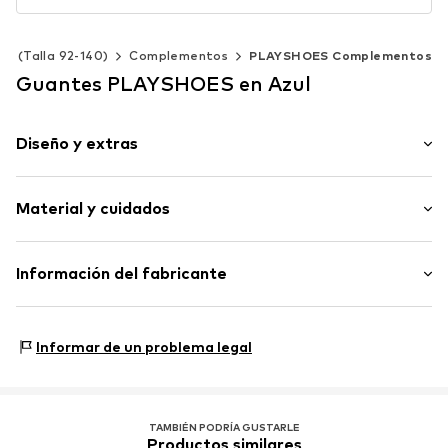
til (Talla 92-140)
Complementos
PLAYSHOES Complementos
Guantes PLAYSHOES en Azul
Diseño y extras
Color liso
Material y cuidados
Costuras tono entono
Tacto suave
Material: 100% Poliéster - PES
Información del fabricante
Artículo n.º
PLS0194003000001
PLAYSHOES GmbH
Eberhardstr. 20-26
Informar de un problema legal
72461 Albstadt
DE
info@playshoes.de
TAMBIÉN PODRÍA GUSTARLE
Productos similares