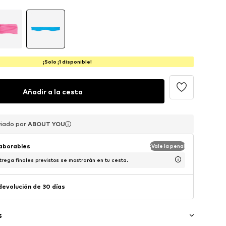
¡Solo ¡1 disponible!
Añadir a la cesta
viado por
viado por
ABOUT YOU
ABOUT YOU
laborables
¡Vale la pena!
trega finales previstos se mostrarán en tu cesta.
 devolución de 30 días
s