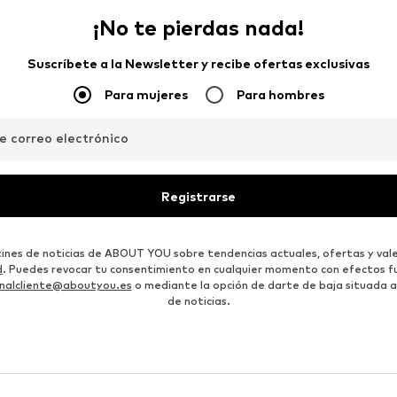
¡No te pierdas nada!
Suscríbete a la Newsletter y recibe ofertas exclusivas
Para mujeres
Para hombres
de correo electrónico
Registrarse
etines de noticias de ABOUT YOU sobre tendencias actuales, ofertas y vale
d
. Puedes revocar tu consentimiento en cualquier momento con efectos fu
nalcliente@aboutyou.es
o mediante la opción de darte de baja situada al
de noticias.