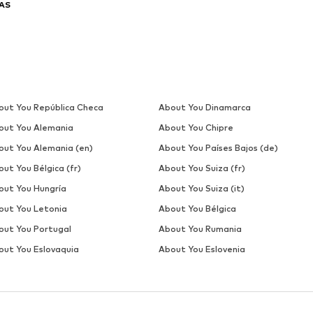
AS
out You República Checa
About You Dinamarca
out You Alemania
About You Chipre
out You Alemania (en)
About You Países Bajos (de)
ut You Bélgica (fr)
About You Suiza (fr)
out You Hungría
About You Suiza (it)
out You Letonia
About You Bélgica
out You Portugal
About You Rumania
out You Eslovaquia
About You Eslovenia