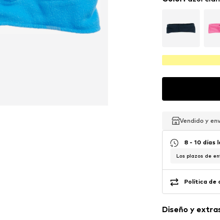
Vendido y en
Vendido y en
8 - 10 días 
Los plazos de en
Política de
Diseño y extra