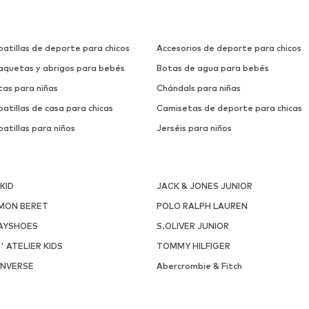
patillas de deporte para chicos
Accesorios de deporte para chicos
aquetas y abrigos para bebés
Botas de agua para bebés
tas para niñas
Chándals para niñas
atillas de casa para chicas
Camisetas de deporte para chicas
atillas para niños
Jerséis para niños
NKID
JACK & JONES JUNIOR
MON BERET
POLO RALPH LAUREN
AYSHOES
S.OLIVER JUNIOR
 ' ATELIER KIDS
TOMMY HILFIGER
NVERSE
Abercrombie & Fitch