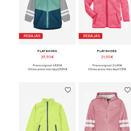
REBAJAS
REBAJAS
PLAYSHOES
PLAYSHOES
39,90€
21,90€
Precio original: 49,90€
Precio original: 24,90€
Tallas disponibles: 80
Disponible en muchas tallas
Último precio más bajo:
29,90€
Último precio más bajo:
17,91€
Añadir a la cesta
Añadir a la cesta