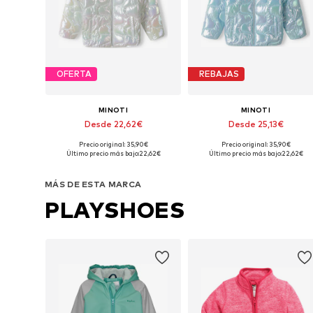
OFERTA
REBAJAS
MINOTI
MINOTI
Desde 22,62€
Desde 25,13€
Precio original: 35,90€
Precio original: 35,90€
Disponible en muchas tallas
Disponible en muchas tallas
Último precio más bajo:
22,62€
Último precio más bajo:
22,62€
Añadir a la cesta
Añadir a la cesta
MÁS DE ESTA MARCA
PLAYSHOES