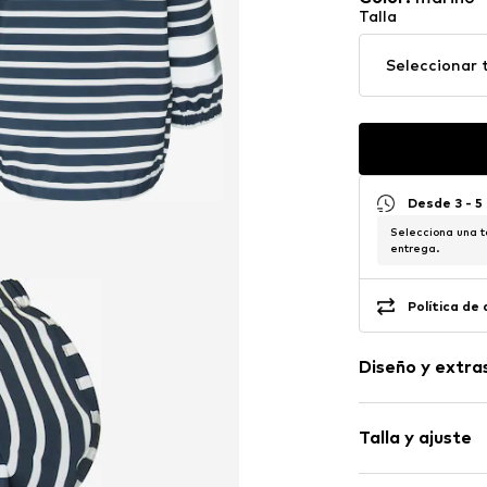
Talla
Seleccionar t
Desde 3 - 5
Selecciona una t
entrega.
Política de
Diseño y extra
A rayas
Talla y ajuste
Chaqueta im
Dobladillo/bo
Ajuste: Ajuste