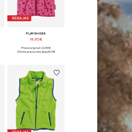
REBAJAS
PLAYSHOES
19,90€
Precio original: 22,90€
, 128, 140
Disponible en muchas tallas
Último precio más bajo:
16,11€
Añadir a la cesta