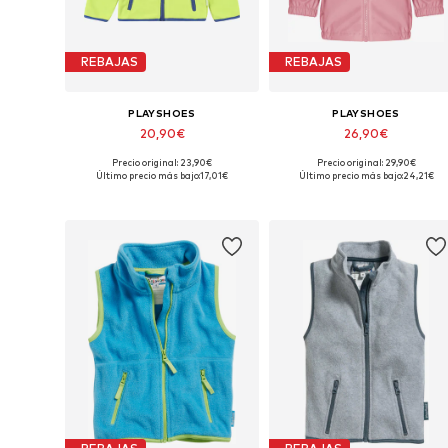
REBAJAS
REBAJAS
PLAYSHOES
PLAYSHOES
20,90€
26,90€
Precio original: 23,90€
Precio original: 29,90€
Disponible en muchas tallas
Tallas disponibles: 80, 92, 98, 104
Último precio más bajo:
17,01€
Último precio más bajo:
24,21€
Añadir a la cesta
Añadir a la cesta