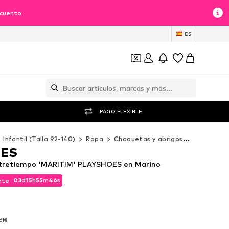
scuento
ES
PAGO FLEXIBLE
Infantil (Talla 92-140)
Ropa
Chaquetas y abrigos
Chaqueta 
OES
tretiempo 'MARITIM' PLAYSHOES en Marino
03
d
15
h
55
m
43
s
nte
03
d
15
h
55
m
43
s
nte
61€
61€