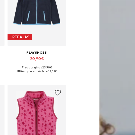
REBAJAS
PLAYSHOES
20,90€
Precio original: 23,90€
Disponible en muchas tallas
Último precio más bajo:
17,01€
Añadir a la cesta