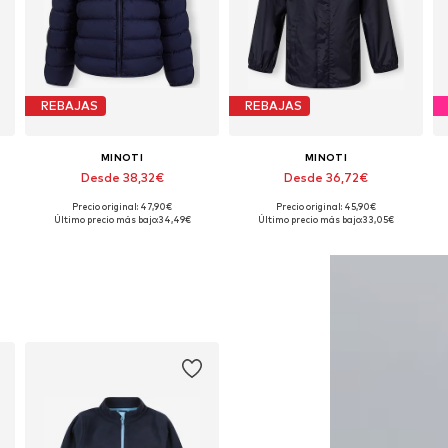
REBAJAS
REBAJAS
MINOTI
MINOTI
Desde 38,32€
Desde 36,72€
Precio original: 47,90€
Precio original: 45,90€
Disponible en muchas tallas
Disponible en muchas tallas
Último precio más bajo:
34,49€
Último precio más bajo:
33,05€
Añadir a la cesta
Añadir a la cesta