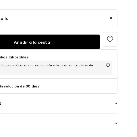
alla
Añadir a la cesta
 días laborables
alla para obtener una estimación más precisa del plazo de
 devolución de 30 días
s
permeable
rde cosido
 regular