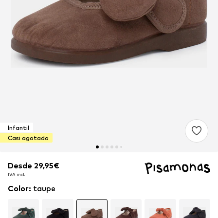
Infantil
Casi agotado
Desde 29,95€
Desde 29,95€
IVA incl.
IVA incl.
Color
:
taupe