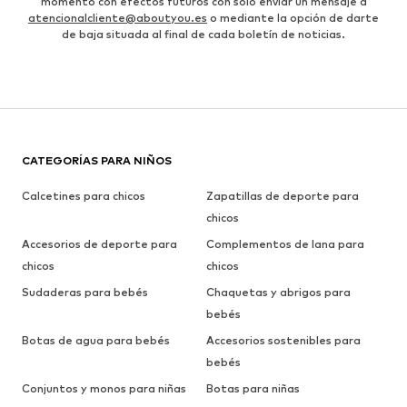
momento con efectos futuros con solo enviar un mensaje a
atencionalcliente@aboutyou.es
o mediante la opción de darte
de baja situada al final de cada boletín de noticias.
CATEGORÍAS PARA NIÑOS
Calcetines para chicos
Zapatillas de deporte para
chicos
Accesorios de deporte para
Complementos de lana para
chicos
chicos
Sudaderas para bebés
Chaquetas y abrigos para
bebés
Botas de agua para bebés
Accesorios sostenibles para
bebés
Conjuntos y monos para niñas
Botas para niñas