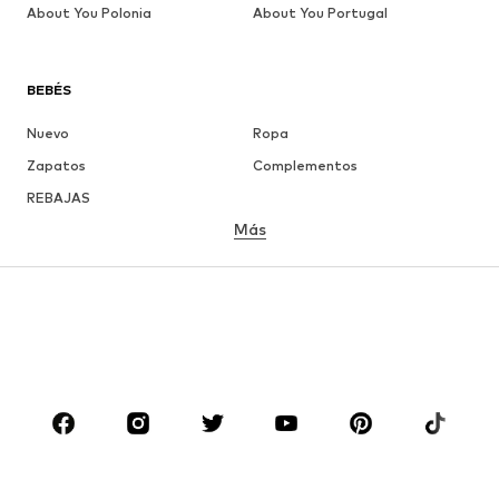
About You Polonia
About You Portugal
BEBÉS
Nuevo
Ropa
Zapatos
Complementos
REBAJAS
Más
NIÑAS
Infantil (Talla 92-140)
Jóvenes (Talla 140-176)
NIÑOS
Infantil (Talla 92-140)
Jóvenes (Talla 140-176)
MARCAS
Nike Sportswear
ADIDAS ORIGINALS