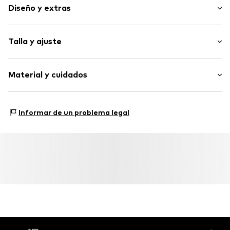
Diseño y extras
Color liso
Talla y ajuste
Algodón
Punta redonda
Altura del tacón: Tacón plano (0-3 cm)
Textil
Material y cuidados
Cierre de velcro
Artículo n.º
0370.76
Forro: Textil
Informar de un problema legal
Plantilla: Textil
Material superior: Textil
Suela: Goma