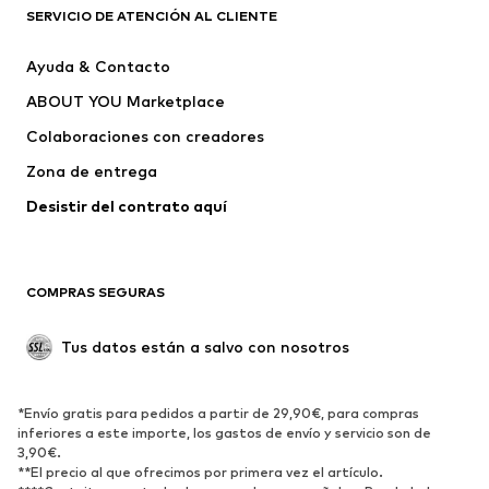
PUMA
Liewood
SERVICIO DE ATENCIÓN AL CLIENTE
NAME IT
Lyle & Scott
Ayuda & Contacto
MINOTI
IGOR
ABOUT YOU Marketplace
Colaboraciones con creadores
Zona de entrega
Desistir del contrato aquí 
COMPRAS SEGURAS
Tus datos están a salvo con nosotros
*Envío gratis para pedidos a partir de 29,90€, para compras
inferiores a este importe, los gastos de envío y servicio son de
3,90€.
**El precio al que ofrecimos por primera vez el artículo.