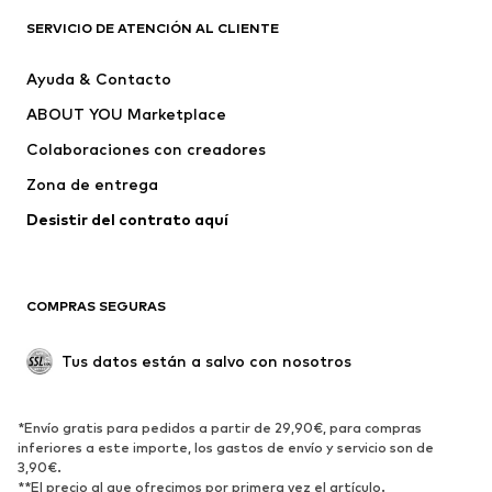
PUMA
ADIDAS SPORTSWEAR
SERVICIO DE ATENCIÓN AL CLIENTE
THE NORTH FACE
IGOR
Ayuda & Contacto
new balance
UGG
ABOUT YOU Marketplace
Colaboraciones con creadores
Zona de entrega
Desistir del contrato aquí 
COMPRAS SEGURAS
Tus datos están a salvo con nosotros
*Envío gratis para pedidos a partir de 29,90€, para compras
inferiores a este importe, los gastos de envío y servicio son de
3,90€.
**El precio al que ofrecimos por primera vez el artículo.