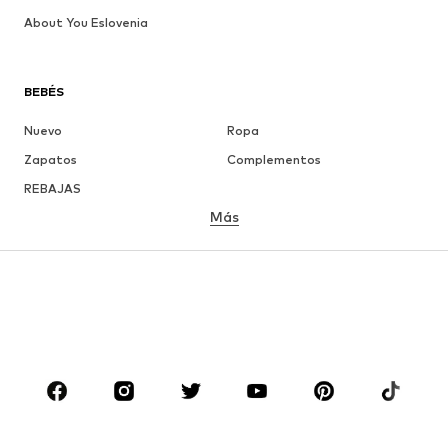
About You Eslovenia
BEBÉS
Nuevo
Ropa
Zapatos
Complementos
REBAJAS
Más
NIÑAS
Infantil (Talla 92-140)
Jóvenes (Talla 140-176)
NIÑOS
Infantil (Talla 92-140)
Jóvenes (Talla 140-176)
MARCAS
Nike Sportswear
ADIDAS ORIGINALS