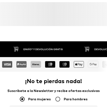
Funciones: Hidrófugo
preservar los recursos naturales.
Funciones: Adaptable/extensible
Seguir leyendo
ENVÍO* Y DEVOLUCIÓN GRATIS
DEVOLUCI
¡No te pierdas nada!
Suscríbete a la Newsletter y recibe ofertas exclusivas
Para mujeres
Para hombres