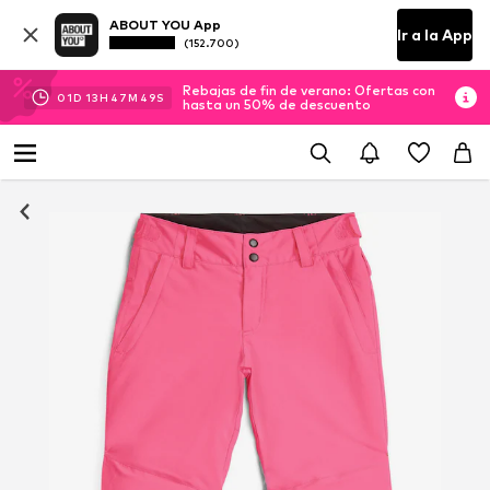
ABOUT YOU App
Ir a la App
(152.700)
Rebajas de fin de verano: Ofertas con
01
D
13
H
47
M
48
S
hasta un 50% de descuento