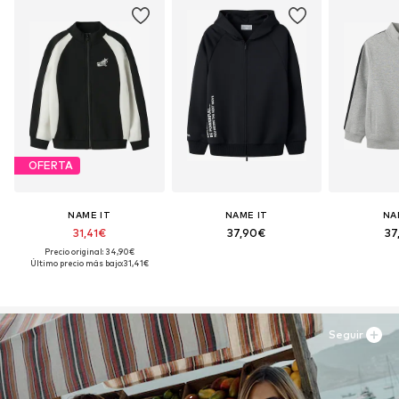
OFERTA
NAME IT
NAME IT
NA
31,41€
37,90€
37
Precio original: 34,90€
Último precio más bajo:
31,41€
Seguir