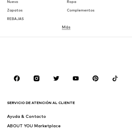
Nuevo
Ropa
Zapatos
Complementos
REBAJAS
Más
NIÑAS
Infantil (Talla 92-140)
Jóvenes (Talla 140-176)
NIÑOS
Infantil (Talla 92-140)
Jóvenes (Talla 140-176)
MARCAS
Nike Sportswear
ADIDAS ORIGINALS
PUMA
ADIDAS SPORTSWEAR
SERVICIO DE ATENCIÓN AL CLIENTE
THE NORTH FACE
Desigual
Ayuda & Contacto
NAPAPIJRI
Abercrombie & Fitch
ABOUT YOU Marketplace