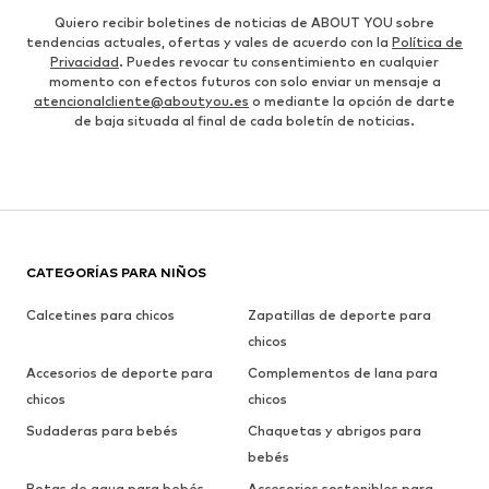
Quiero recibir boletines de noticias de ABOUT YOU sobre
tendencias actuales, ofertas y vales de acuerdo con la
Política de
Privacidad
. Puedes revocar tu consentimiento en cualquier
momento con efectos futuros con solo enviar un mensaje a
atencionalcliente@aboutyou.es
o mediante la opción de darte
de baja situada al final de cada boletín de noticias.
CATEGORÍAS PARA NIÑOS
Calcetines para chicos
Zapatillas de deporte para
chicos
Accesorios de deporte para
Complementos de lana para
chicos
chicos
Sudaderas para bebés
Chaquetas y abrigos para
bebés
Botas de agua para bebés
Accesorios sostenibles para