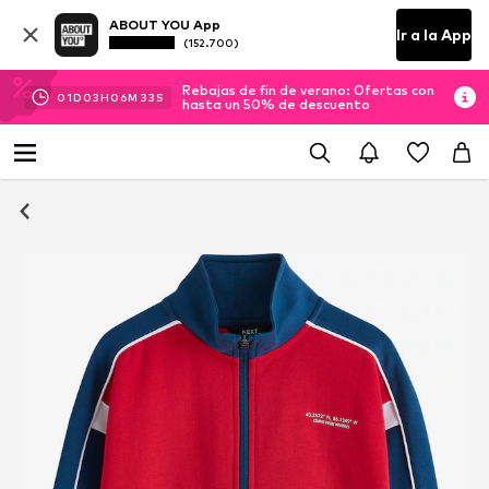
ABOUT YOU App
Ir a la App
(152.700)
Rebajas de fin de verano: Ofertas con
01
D
03
H
06
M
33
S
hasta un 50% de descuento