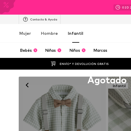
02
D
Contacto & Ayuda
Mujer
Hombre
Infantil
Bebés
Niñas
Niños
Marcas
ENVÍO* Y DEVOLUCIÓN GRATIS
Lamentablemente agotado
Agotado
Infantil