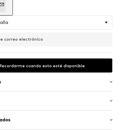
alla
de correo electrónico
Recordarme cuando esto esté disponible
s
ones
rales
la manga: Media manga
ontables
dados
to / mini
 cinto
 contenido: Camisa