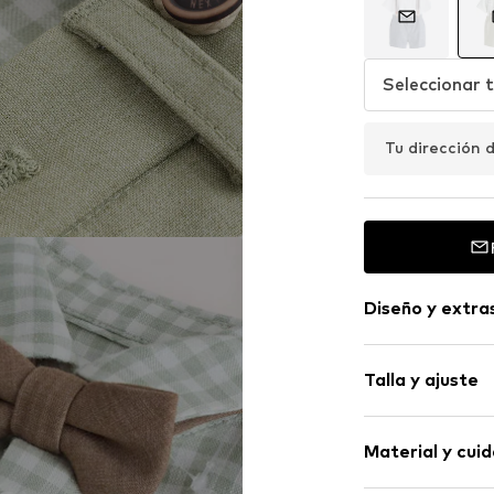
Seleccionar t
Tu dirección 
Diseño y extra
A cuadros
Talla y ajuste
Línea de bot
Bolsillos late
Longitud de 
Correas desm
Material y cui
Longitud: Cor
Pasador para
Establecer el