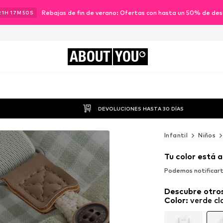
Rebajas de fin de verano: Ofertas con hasta un 50% de de
21
H
17
M
48
S
ABOUT
YOU
DEVOLUCIONES HASTA 30 DÍAS
Infantil
Niños
Tu color está 
Podemos notificart
Descubre otros
Color
:
verde cl