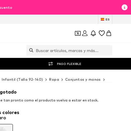
scuento
ES
PAGO FLEXIBLE
Infantil (Talla 92-140)
Ropa
Conjuntos y monos
Next Conjun
agotado
e tan pronto como el producto vuelva a estar en stock.
 colores
aro