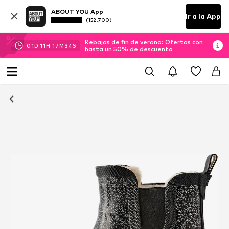
ABOUT YOU App
Ir a la App
(152.700)
Rebajas de fin de verano: Ofertas con
01
D
11
H
17
M
33
S
hasta un 50% de descuento