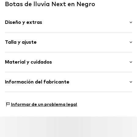
Botas de lluvia Next en Negro
Diseño y extras
Color liso
Talla y ajuste
Punta redonda
Slip
Altura del tacón: Tacón plano (0-3 cm)
Material y cuidados
Artículo n.º
Q9790111
Material superior: Caucho
Información del fabricante
Forro: Poliéster - PES
Next Germany GmbH
Suela: Caucho
Zielstattstrasse 40
País de origen: China
Informar de un problema legal
81379 München
DE
https://zendesk.next.co.uk/hc/en-gb