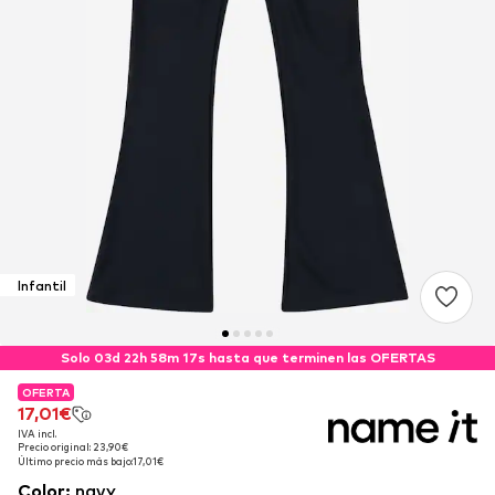
Infantil
Solo 03d 22h 58m 17s hasta que terminen las OFERTAS
OFERTA
OFERTA
OFERTA
17,01€
17,01€
17,01€
IVA incl.
IVA incl.
IVA incl.
Precio original: 23,90€
Precio original: 23,90€
Precio original: 23,90€
Último precio más bajo:
Último precio más bajo:
Último precio más bajo:
17,01€
17,01€
17,01€
Color
:
navy