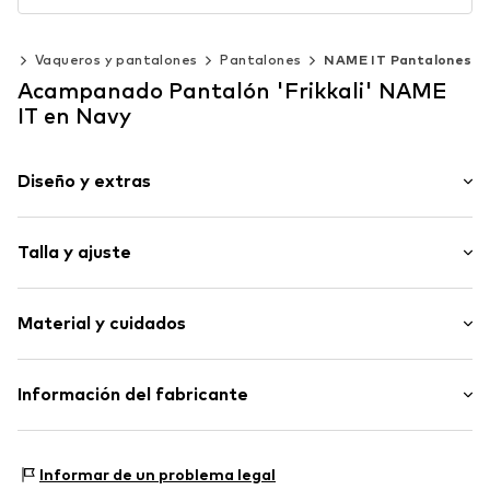
pa
Vaqueros y pantalones
Pantalones
NAME IT Pantalones
Acampanado Pantalón 'Frikkali' NAME
IT en Navy
Diseño y extras
Color liso
Talla y ajuste
Viscosa
Dobladillo/borde cosido
Longitud: Largo / maxi
Cintura/borde elástico
Material y cuidados
Ajuste: Acampanado
Costuras tono entono
Altura del abdomen: Tiro medio
Tacto suave
Material: 67% Viscosa, 28% Poliéster - PES, 5% Elastán
Información del fabricante
Artículo n.º
NAI3006003000010
Elasticidad: Elástico/stretch
Bestseller Textilhandels GmbH
No apto para la secadora
Modering 1
Informar de un problema legal
No limpiar en seco
22457 Hamburg