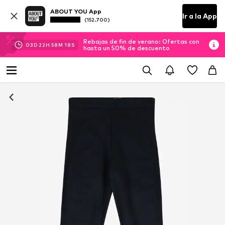
ABOUT YOU App
Ir a la App
(152.700)
Rebajas de fin de verano: Ofertas con
03
D
22
H
58
M
17
S
hasta un 50% de descuento