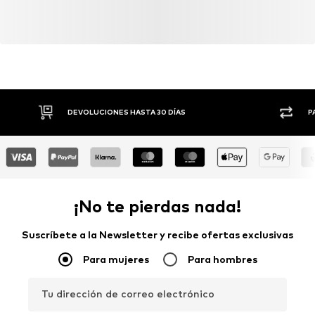
mediante la agricultura ecológica, renunciando a la
modificación genética y limitando el uso de agua y
fertilizantes químicos.
Seguir leyendo
DEVOLUCIONES HASTA 30 DÍAS
P
¡No te pierdas nada!
Suscríbete a la Newsletter y recibe ofertas exclusivas
Para mujeres
Para hombres
Tu dirección de correo electrónico