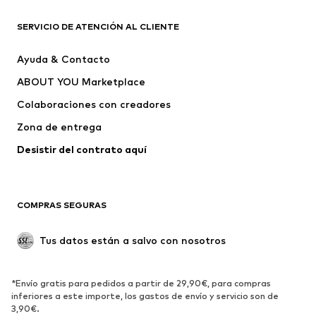
Nike Sportswear
ADIDAS ORIGINALS
PUMA
ADIDAS SPORTSWEAR
SERVICIO DE ATENCIÓN AL CLIENTE
THE NORTH FACE
Schmuddelwedda
Ayuda & Contacto
BARROW
Bardot Junior
ABOUT YOU Marketplace
Colaboraciones con creadores
Zona de entrega
Desistir del contrato aquí 
COMPRAS SEGURAS
Tus datos están a salvo con nosotros
*Envío gratis para pedidos a partir de 29,90€, para compras
inferiores a este importe, los gastos de envío y servicio son de
3,90€.