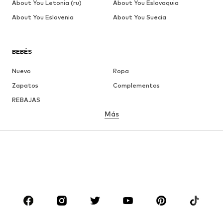
About You Letonia (ru)
About You Eslovaquia
About You Eslovenia
About You Suecia
BEBÉS
Nuevo
Ropa
Zapatos
Complementos
REBAJAS
Más
NIÑAS
Infantil (Talla 92-140)
Jóvenes (Talla 140-176)
NIÑOS
Infantil (Talla 92-140)
Jóvenes (Talla 140-176)
MARCAS