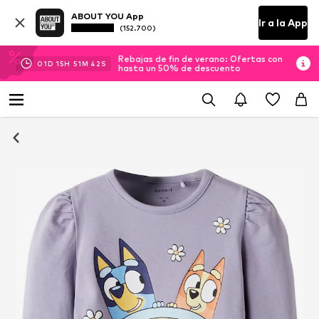
ABOUT YOU App
Ir a la App
(152.700)
Rebajas de fin de verano: Ofertas con
01
D
15
H
51
M
41
S
hasta un 50% de descuento