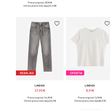
Precio original: 29,90€
Tallas disponibles: 98, 122
Tallas disponibles: 92
Último precio más bajo:
10,45€
Añadir a la cesta
Añadir a la cesta
REBAJAS
OFERTA
LINDEX
LINDEX
27,90€
8,91€
Precio original: 34,90€
Precio original: 12,90€
Disponible en muchas tallas
Disponible en muchas tallas
Último precio más bajo:
25,11€
Último precio más bajo:
8,01€
Añadir a la cesta
Añadir a la cesta