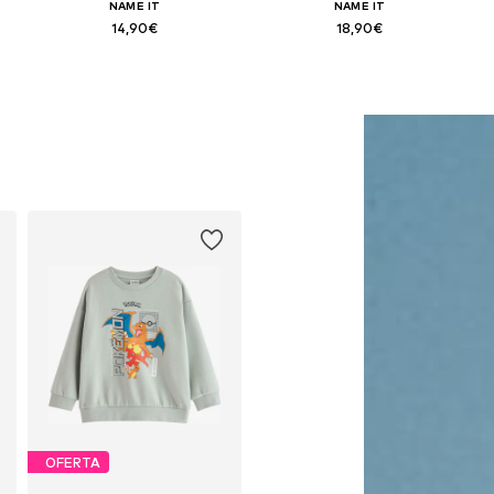
NAME IT
NAME IT
14,90€
18,90€
2, 98, 104, 110
Tallas disponibles: 122-128, 134-140, 146-152, 158-164
Tallas disponibles: 122-128, 134-140, 146-152, 158-164
Añadir a la cesta
Añadir a la cesta
OFERTA