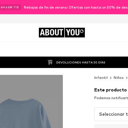
Rebajas de fin de verano: Ofertas con hasta un 50% de de
16
H
46
M
09
S
ABOUT
YOU
DEVOLUCIONES HASTA 30 DÍAS
Infantil
Niños
Este producto
Podemos notificart
Seleccionar t