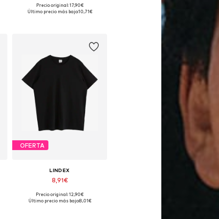
Precio original: 17,90€
Tallas disponibles: S-M, M-L, L-XL, XL
Último precio más bajo:
10,71€
Añadir a la cesta
OFERTA
LINDEX
8,91€
Precio original: 12,90€
Tallas disponibles: 128, 134-140, 146-152, 158-164
Último precio más bajo:
8,01€
Añadir a la cesta