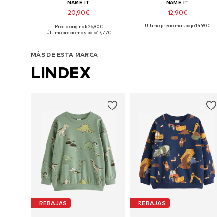
NAME IT
NAME IT
20,90€
12,90€
Último precio más bajo:
+
9
14,90€
Precio original: 26,90€
Tallas disponibles: 116, 122-128, 146-152, 158-164
Tallas disponibles: 80, 86, 9
Último precio más bajo:
17,77€
Añadir a la cesta
Añadir a la cesta
MÁS DE ESTA MARCA
LINDEX
REBAJAS
REBAJAS