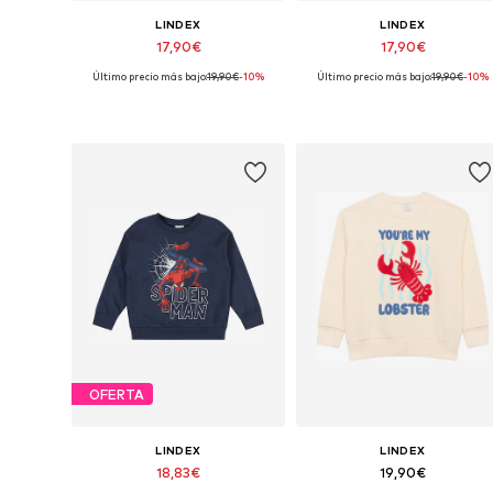
LINDEX
LINDEX
17,90€
17,90€
Último precio más bajo:
19,90€
-10%
Último precio más bajo:
19,90€
-10%
Disponible en muchas tallas
Tallas dis
Añadir a la cesta
Añadir a la cesta
OFERTA
LINDEX
LINDEX
18,83€
19,90€