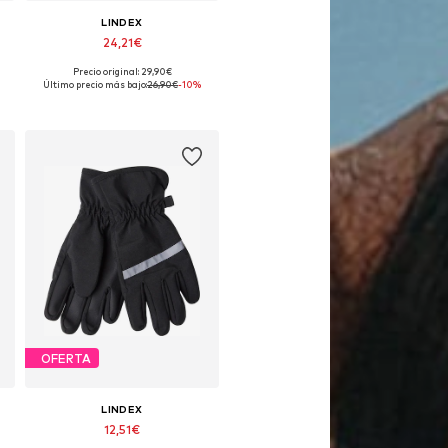
LINDEX
24,21€
Precio original: 29,90€
ponibles: 92, 98, 104, 110, 116, 122
Tallas disponibles: 110, 116, 122, 128, 134, 140
Último precio más bajo:
26,90€
-10%
Añadir a la cesta
OFERTA
LINDEX
12,51€