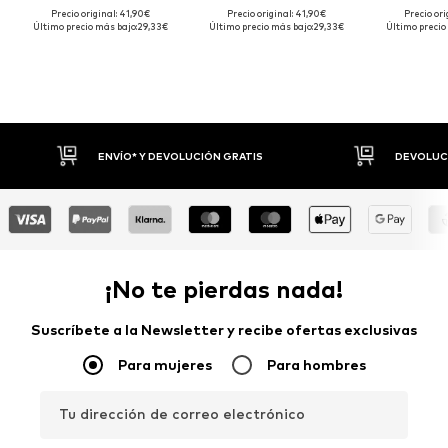
Precio original: 41,90€
Precio original: 41,90€
Precio ori
Último precio más bajo:
29,33€
Último precio más bajo:
29,33€
Último precio
ENVÍO* Y DEVOLUCIÓN GRATIS
DEVOLUCI
¡No te pierdas nada!
Suscríbete a la Newsletter y recibe ofertas exclusivas
Para mujeres
Para hombres
Tu dirección de correo electrónico