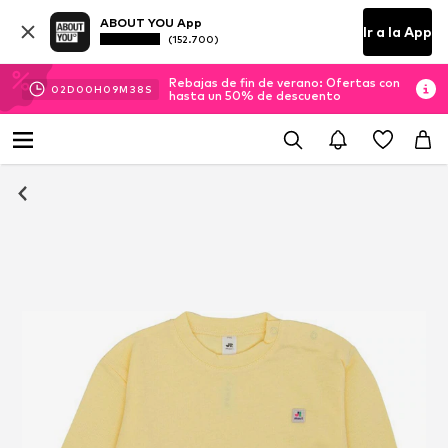
ABOUT YOU App
Ir a la App
(152.700)
Rebajas de fin de verano: Ofertas con
02
D
00
H
09
M
38
S
hasta un 50% de descuento