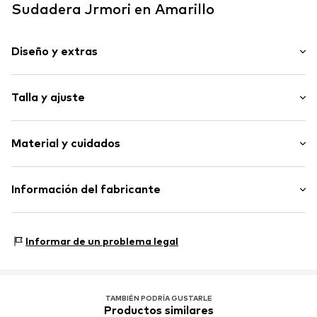
Sudadera Jrmori en Amarillo
Diseño y extras
Color liso
Talla y ajuste
Felpa ligera
Cuello henley
Longitud de la manga: Manga larga
Botón a presión
Material y cuidados
Longitud: Normal
Ajuste: Ajuste regular
Artículo n.º
JMI0030003000001
Composición: 100% Algodón
Información del fabricante
País de origen: Turquía
Smarter e commerce GmbH
Lavar a 30 ºC
Kyllstraße 16a
Informar de un problema legal
No apto para la secadora
50678 Köln
No planchar en caliente
DE
No utilizar lejía
info@smecbrands.com
TAMBIÉN PODRÍA GUSTARLE
Productos similares