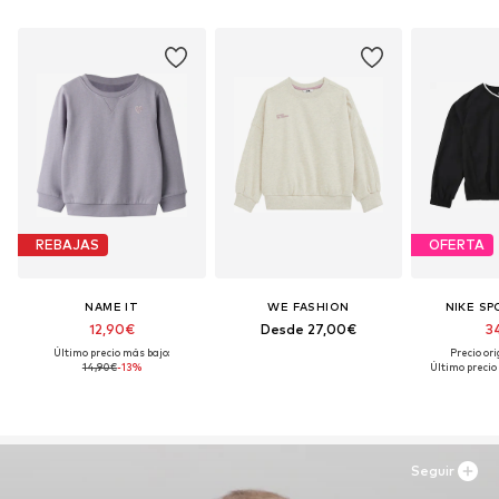
REBAJAS
OFERTA
NAME IT
WE FASHION
NIKE S
12,90€
Desde 27,00€
34
Último precio más bajo:
Precio ori
14,90€
-13%
Último precio
Seguir