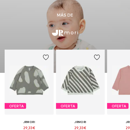
MÁS DE
OFERTA
OFERTA
OFERTA
JRMORI
JRMORI
JR
29,33€
29,33€
29