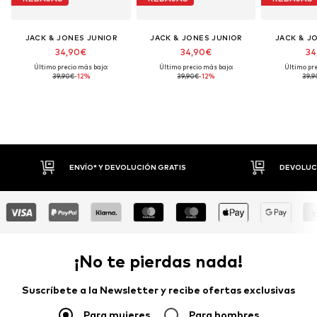
JACK & JONES JUNIOR
JACK & JONES JUNIOR
JACK & J
34,90€
34,90€
34
Último precio más bajo:
Último precio más bajo:
Último pre
39,90€
-12%
39,90€
-12%
39,9
ENVÍO* Y DEVOLUCIÓN GRATIS
DEVOLUCI
¡No te pierdas nada!
Suscríbete a la Newsletter y recibe ofertas exclusivas
Para mujeres
Para hombres