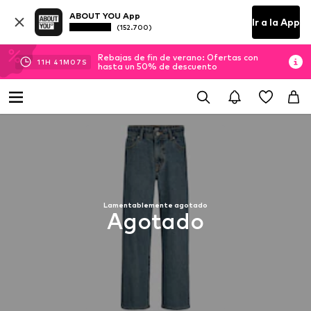
ABOUT YOU App
Ir a la App
(152.700)
Rebajas de fin de verano: Ofertas con
11
H
41
M
06
S
hasta un 50% de descuento
Lamentablemente agotado
Agotado