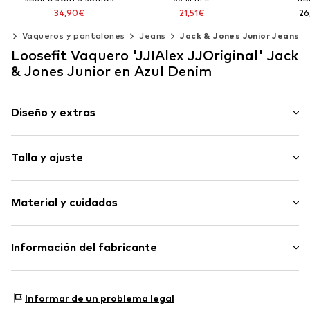
34,90€
21,51€
26
Precio original: 39,90€
Precio original: 26,90€
pa
Vaqueros y pantalones
Jeans
Jack & Jones Junior Jeans
Último precio más bajo:
22,32€
Último precio más bajo:
23,90€
Disponible e
Loosefit Vaquero 'JJIAlex JJOriginal' Jack
Añadir 
Disponible en muchas tallas
Disponible en muchas tallas
& Jones Junior en Azul Denim
Añadir a la cesta
Añadir a la cesta
Diseño y extras
Color liso
Talla y ajuste
Vaquero
Raw/unwashed
Longitud: Largo / maxi
Cremallera de botones
Material y cuidados
Ajuste: Loosefit
Estilo de 5 bolsillos
Ajuste: Ajuste regular
Costuras en contraste
Material: 100% Algodón
Información del fabricante
Label Patch/Label Flag
País de origen: Bangladesh
Pasador para cinto
Bestseller Textilhandels GmbH
Cierre con cremallera
Modering 1
Informar de un problema legal
22457 Hamburg