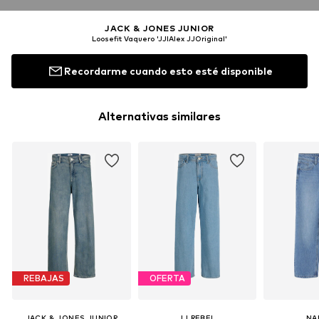
JACK & JONES JUNIOR
Loosefit Vaquero 'JJIAlex JJOriginal'
Recordarme cuando esto esté disponible
Alternativas similares
REBAJAS
OFERTA
JACK & JONES JUNIOR
JJ REBEL
NA