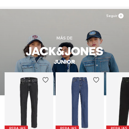
Artículo n.º
JJJ5834001000001
DE
www.bestseller.com
Seguir
MÁS DE
REBAJAS
REBAJAS
REBAJAS