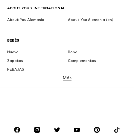
ABOUT YOU X INTERNATIONAL
About You Alemania
About You Alemania (en)
BEBÉS
Nuevo
Ropa
Zapatos
Complementos
REBAJAS
Más
NIÑAS
Infantil (Talla 92-140)
Jóvenes (Talla 140-176)
NIÑOS
Infantil (Talla 92-140)
Jóvenes (Talla 140-176)
MARCAS