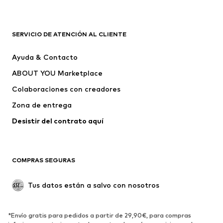
Nike Sportswear
ADIDAS ORIGINALS
ADIDAS SPORTSWEAR
PUMA
SERVICIO DE ATENCIÓN AL CLIENTE
Liewood
THE NORTH FACE
Ayuda & Contacto
SCHIESSER
MINOTI
ABOUT YOU Marketplace
Colaboraciones con creadores
Zona de entrega
Desistir del contrato aquí 
COMPRAS SEGURAS
Tus datos están a salvo con nosotros
*Envío gratis para pedidos a partir de 29,90€, para compras