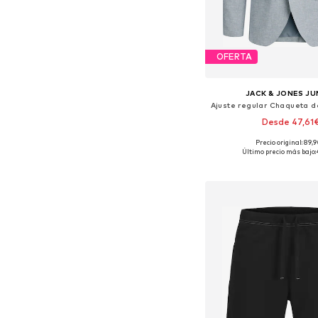
OFERTA
JACK & JONES JU
Desde 47,61
Precio original: 89,
Disponible en muchas
Último precio más bajo:
Añadir a la c