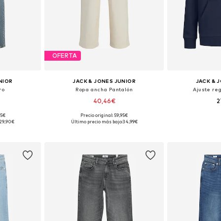
OFERTA
NIOR
JACK & JONES JUNIOR
JACK & 
ro
Ropa ancha Pantalón
Ajuste re
40,46€
2
95€
Precio original: 59,95€
Tallas disponibles: 140 Tallas normales, 146 Tallas normales, 152 Tallas normales, 170 Tallas normales, 176 Tallas normales
Disponible en muchas tallas
29,90€
Último precio más bajo:
34,99€
esta
Añadir a la cesta
Añadir