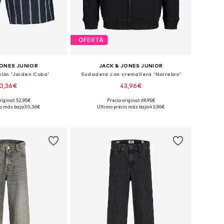
OFERTA
JONES JUNIOR
JACK & JONES JUNIOR
alón 'Jaiden Coba'
Sudadera con cremallera 'Norrebro'
0,36€
43,96€
riginal: 52,95€
Precio original: 69,95€
Tallas disponibles: 98 x regular, 104 x regular, 116 x regular
Tallas disponibles: 152 Tallas normales
o más bajo:
30,36€
Último precio más bajo:
43,96€
 a la cesta
Añadir a la cesta