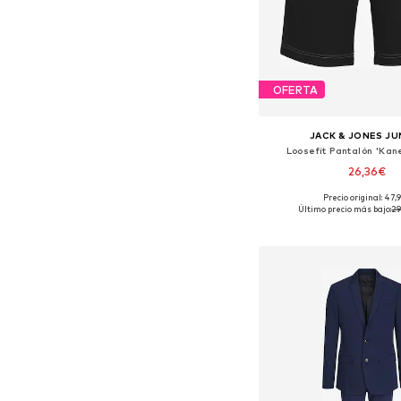
OFERTA
JACK & JONES JU
Loosefit Pantalón 'Kan
26,36€
Precio original: 47,
Tallas disponibles: 140 Ta
Último precio más bajo:
29
Añadir a la c