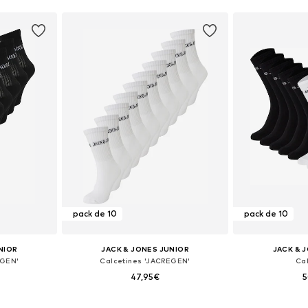
pack de 10
pack de 10
NIOR
JACK & JONES JUNIOR
JACK & 
EGEN'
Calcetines 'JACREGEN'
Ca
47,95€
5
37, 38-43
Tallas disponibles: 38-43
Tallas dispon