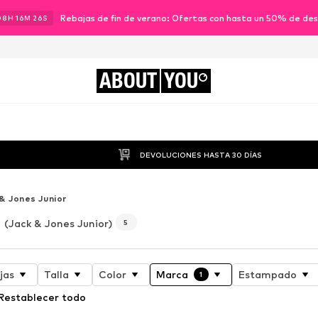
Rebajas de fin de verano: Ofertas con hasta un 50% de de
08
H
16
M
24
S
ABOUT
YOU
DEVOLUCIONES HASTA 30 DÍAS
& Jones Junior
(Jack & Jones Junior)
5
jas
Talla
Color
Marca
Estampado
1
Restablecer todo