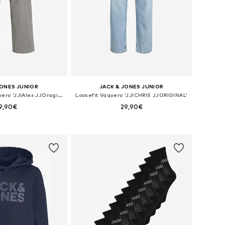
JONES JUNIOR
JACK & JONES JUNIOR
Pierna ancha Vaquero 'JJIAlex JJOraginal'
Loosefit Vaquero 'JJICHRIS JJORIGINAL'
9,90€
29,90€
en muchas tallas
Disponible en muchas tallas
 a la cesta
Añadir a la cesta