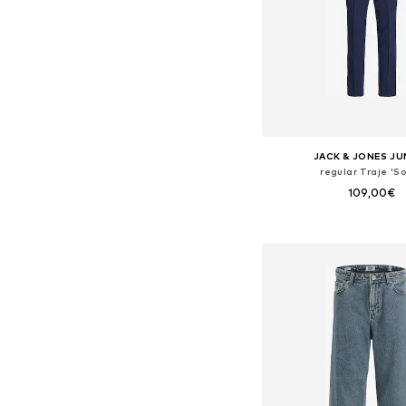
JACK & JONES JU
regular Traje 'So
109,00€
Disponible en muchas
Añadir a la c