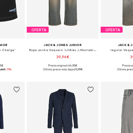
OFERTA
OFERTA
NIOR
JACK & JONES JUNIOR
JACK & 
e Charge'
Ropa ancha Vaquero 'JJIAlex JJNorrebro'
regular Vaque
39,96€
3
95€
Precio original: 64,95€
Precio o
llas normales
Tallas disponibles: 140, 146, 152, 158, 164, 170
Tallas disponible
,66€
-11%
Último precio más bajo:
35,99€
Último prec
esta
Añadir a la cesta
Añadir