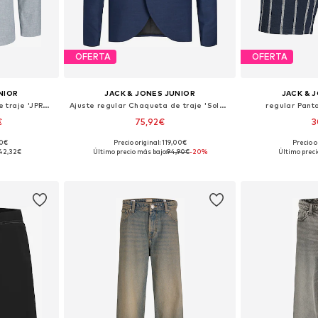
OFERTA
OFERTA
NIOR
JACK & JONES JUNIOR
JACK & 
Ajuste regular Chaqueta de traje 'JPRMartin'
Ajuste regular Chaqueta de traje 'Solaris'
regular Pant
€
75,92€
3
+
2
90€
Precio original: 119,00€
Precio o
 tallas
Disponible en muchas tallas
42,32€
Último precio más bajo:
94,90€
-20%
Último preci
esta
Añadir a la cesta
Añadir