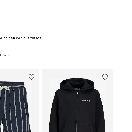
inciden con tus filtros
nfantil