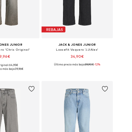
REBAJAS
JONES JUNIOR
JACK & JONES JUNIOR
ro 'Chris Original'
Loosefit Vaquero 'JJIAlex'
9,96€
34,90€
Último precio más bajo:
39,90€
-12%
riginal: 64,95€
s: 164 Tallas normales
Disponible en muchas tallas
io más bajo:
39,96€
 a la cesta
Añadir a la cesta