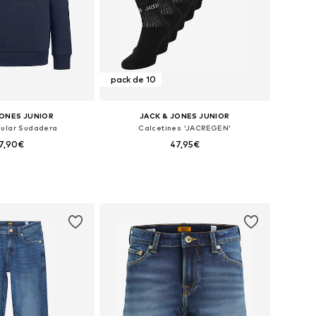
pack de 10
JONES JUNIOR
JACK & JONES JUNIOR
gular Sudadera
Calcetines 'JACREGEN'
7,90€
47,95€
+
5
Tallas disponibles: 128 Tallas normales, 140 Tallas normales, 152 Tallas normales, 164 Tallas normales, 176 Tallas normales
Tallas disponibles: 33-37, 38-43
 a la cesta
Añadir a la cesta