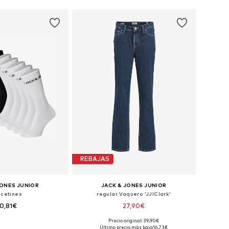
REBAJAS
JONES JUNIOR
JACK & JONES JUNIOR
lcetines
regular Vaquero 'JJIClark'
0,81€
27,90€
Precio original: 39,90€
ibles: 33-37, 38-43
Tallas disponibles: 164 Tallas normales, 176 Tallas normales
Último precio más bajo:
16,73€