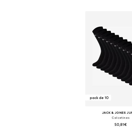
Añadir a la c
pack de 10
JACK & JONES JU
Calcetines
50,81€