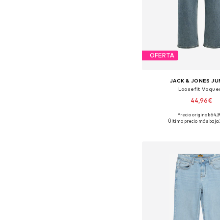
OFERTA
JACK & JONES JU
Loosefit Vaque
44,96€
Precio original: 64,
Último precio más bajo:
Añadir a la c