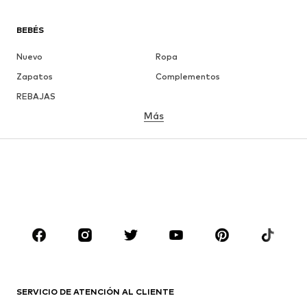
BEBÉS
Nuevo
Ropa
Zapatos
Complementos
REBAJAS
Más
NIÑAS
Infantil (Talla 92-140)
Jóvenes (Talla 140-176)
NIÑOS
Infantil (Talla 92-140)
Jóvenes (Talla 140-176)
MARCAS
Nike Sportswear
ADIDAS ORIGINALS
PUMA
ADIDAS SPORTSWEAR
SERVICIO DE ATENCIÓN AL CLIENTE