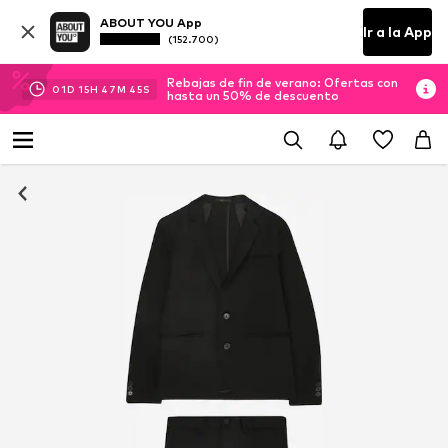
ABOUT YOU App
Ir a la App
(152.700)
Rebajas de fin de verano: Ofertas con
01
D
15
H
47
M
45
S
hasta un 50% de descuento