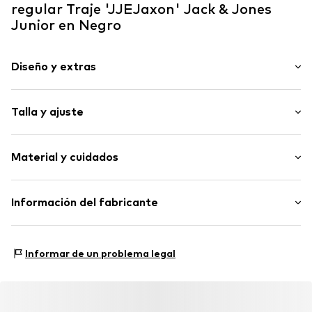
regular Traje 'JJEJaxon' Jack & Jones
Junior en Negro
Diseño y extras
Color liso
Talla y ajuste
Cuello con solapa
Bolsillo ribeteado o de parche
Ajuste: regular
Bolsillos laterales
Material y cuidados
Ajuste: Ajuste estrecho
Costuras tono entono
Pasador para cinto
Material: 77% Poliéster - PES, 16% Viscosa, 7% Elastán
Información del fabricante
Cierre de botones
País de origen: Bangladesh
Artículo n.º
JJJ3785001000001
BESTSELLER A/S
Fredskovvej 5
Informar de un problema legal
7330 Brande
DK
https://bestseller.com/