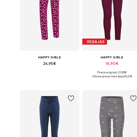
REBAJAS
HAPPY GIRLS
HAPPY GIRLS
24,95€
16,90€
Precio original: 21,95€
Disponible en muchas tallas
Disponible en muchas tallas
Último precio más bajo:
15,21€
Añadir a la cesta
Añadir a la cesta