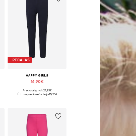
REBAJAS
HAPPY GIRLS
16,90€
Precio original: 21,95€
Disponible en muchas tallas
Último precio más bajo:
15,21€
Añadir a la cesta