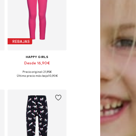
REBAJAS
HAPPY GIRLS
Desde 16,90€
Precio original: 21,95€
Disponible en muchas tallas
Último precio más bajo:
10,90€
Añadir a la cesta