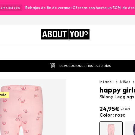
Rebajas de fin de verano: Ofertas con hasta un 50% de de
13
H
46
M
56
S
ABOUT
YOU
DEVOLUCIONES HASTA 30 DÍAS
Infantil
Niñas
happy girl
tado
Skinny Leggings 
24,95€
IVA incl.
24,95€
IVA incl.
Color
:
rosa