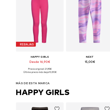
REBAJAS
HAPPY GIRLS
NEXT
Desde 16,90€
15,00€
Precio original: 21,95€
Disponible en muchas tallas
Disponible en muchas tallas
Último precio más bajo:
10,90€
Añadir a la cesta
Añadir a la cesta
MÁS DE ESTA MARCA
HAPPY GIRLS