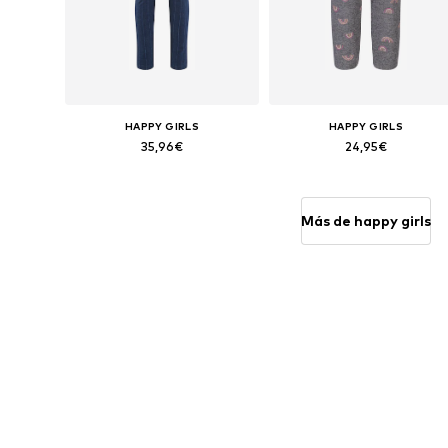
HAPPY GIRLS
HAPPY GIRLS
35,96€
24,95€
Disponible en muchas tallas
Tallas disponibles: 86, 92, 98, 104, 110, 140
Añadir a la cesta
Añadir a la cesta
Más de happy girls