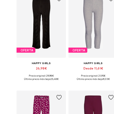
OFERTA
OFERTA
HAPPY GIRLS
HAPPY GIRLS
26,98€
Desde 11,61€
Precio original: 29,98€
Precio original: 21,95€
Disponible en muchas tallas
Disponible en muchas tallas
Último precio más bajo:
25,48€
Último precio más bajo:
9,03€
Añadir a la cesta
Añadir a la cesta