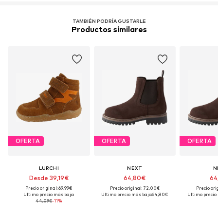
isf.manu@stylenetworkcorp.com
TAMBIÉN PODRÍA GUSTARLE
Productos similares
OFERTA
OFERTA
OFERTA
LURCHI
NEXT
N
Desde 39,19€
64,80€
64
Precio original: 69,99€
Precio original: 72,00€
Precio ori
Último precio más bajo:
Último precio más bajo:
64,80€
Último precio
44,09€
-11%