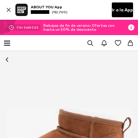
ABOUT YOU App
Ir a la App
(152.700)
Rebajas de fin de verano: Ofertas con
11
H
36
M
03
S
hasta un 50% de descuento