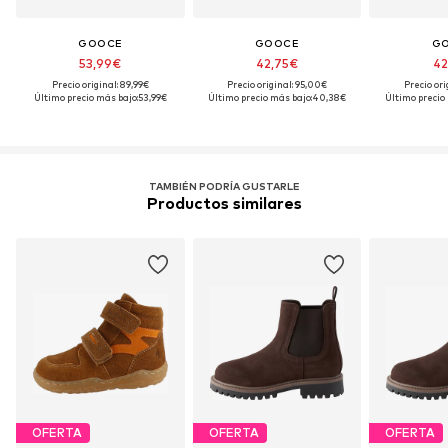
GOOCE
GOOCE
G
53,99€
42,75€
42
Precio original: 89,99€
Precio original: 95,00€
Precio ori
Último precio más bajo:
53,99€
Último precio más bajo:
40,38€
Último precio 
TAMBIÉN PODRÍA GUSTARLE
Productos similares
OFERTA
OFERTA
OFERTA