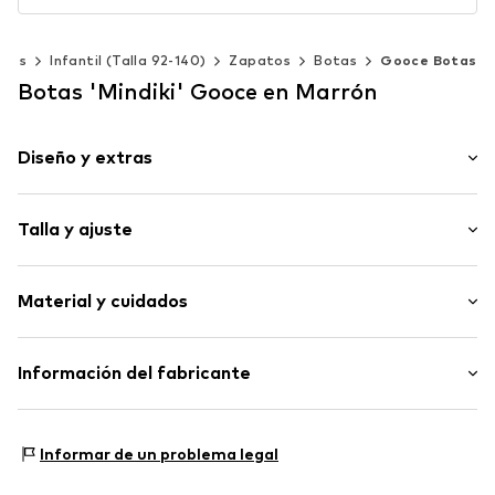
iños
Infantil (Talla 92-140)
Zapatos
Botas
Gooce Botas
Botas 'Mindiki' Gooce en Marrón
Diseño y extras
Color liso
Talla y ajuste
Cuero
Punta redonda
Altura del tacón: Tacón plano (0-3 cm)
Sin forro
Material y cuidados
Ante
Slip
Material superior: Cuero
Información del fabricante
Artículo n.º
GOC9lei005000002
Suela interna: Lana
Style Network International
Suela exterior: Sintético
29 Bd Gay Lussac
Forro: Lana
Informar de un problema legal
13014 Marseille
Contiene partes no textiles de origen animal: sí
FR