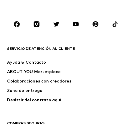
NIÑOS
Infantil (Talla 92-140)
Jóvenes (Talla 140-176)
MARCAS
Nike Sportswear
ADIDAS ORIGINALS
ADIDAS SPORTSWEAR
PUMA
SERVICIO DE ATENCIÓN AL CLIENTE
Liewood
THE NORTH FACE
Ayuda & Contacto
SCHIESSER
MINOTI
ABOUT YOU Marketplace
Colaboraciones con creadores
Zona de entrega
Desistir del contrato aquí 
COMPRAS SEGURAS