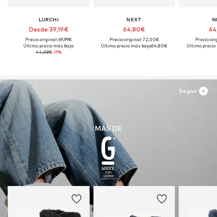
LURCHI
NEXT
N
Desde 39,19€
64,80€
64
Precio original: 69,99€
Precio original: 72,00€
Precio ori
Último precio más bajo:
Último precio más bajo:
64,80€
Último precio
44,09€
-11%
Seguir
MÁS DE