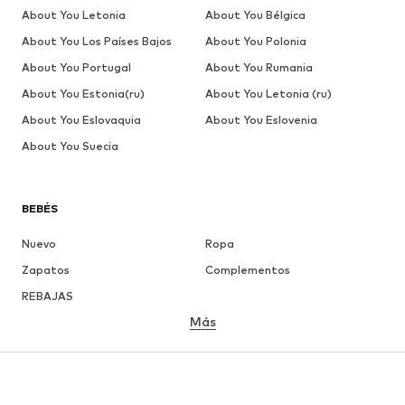
About You Letonia
About You Bélgica
About You Los Países Bajos
About You Polonia
About You Portugal
About You Rumania
About You Estonia(ru)
About You Letonia (ru)
About You Eslovaquia
About You Eslovenia
About You Suecia
BEBÉS
Nuevo
Ropa
Zapatos
Complementos
REBAJAS
Más
NIÑAS
Infantil (Talla 92-140)
Jóvenes (Talla 140-176)