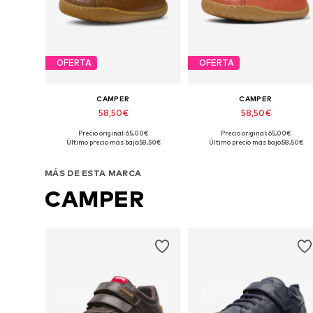
OFERTA
OFERTA
CAMPER
CAMPER
58,50€
58,50€
Precio original: 65,00€
Precio original: 65,00€
Tallas disponibles: 21, 22, 23, 24, 25, 26
Tallas disponibles
Último precio más bajo:
58,50€
Último precio más bajo:
58,50€
Añadir a la cesta
Añadir a la cesta
MÁS DE ESTA MARCA
CAMPER