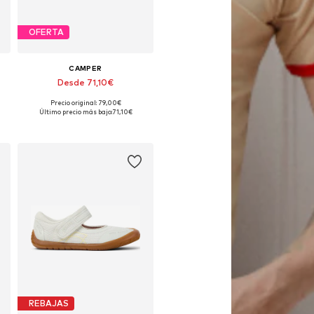
OFERTA
CAMPER
Desde 71,10€
Precio original: 79,00€
Disponible en muchas tallas
Último precio más bajo:
71,10€
Añadir a la cesta
REBAJAS