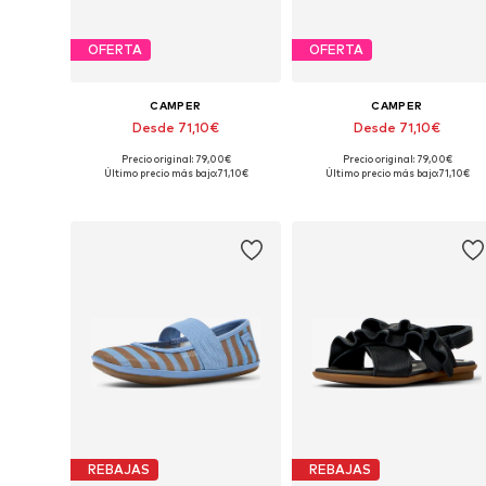
OFERTA
OFERTA
CAMPER
CAMPER
Desde 71,10€
Desde 71,10€
Precio original: 79,00€
Precio original: 79,00€
Disponible en muchas tallas
Disponible en muchas tallas
Último precio más bajo:
71,10€
Último precio más bajo:
71,10€
Añadir a la cesta
Añadir a la cesta
REBAJAS
REBAJAS