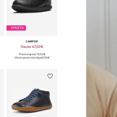
OFERTA
CAMPER
Desde 67,50€
Precio original: 75,00€
Disponible en muchas tallas
Último precio más bajo:
67,50€
Añadir a la cesta