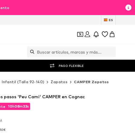
uento
ES
PAGO FLEXIBLE
Infantil (Talla 92-140)
Zapatos
CAMPER Zapatos
os pasos 'Peu Cami' CAMPER en Cognac
10
h
08
m
32
s
nte
10
h
08
m
32
s
nte
l.
l.
,50€
,50€