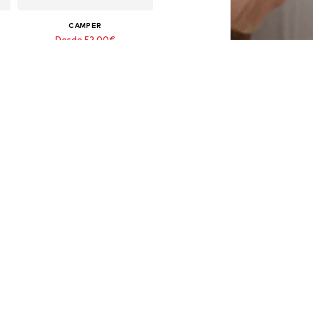
CAMPER
Desde 52,00€
Último precio más bajo:
65,00€
-20%
Disponible en muchas tallas
Añadir a la cesta