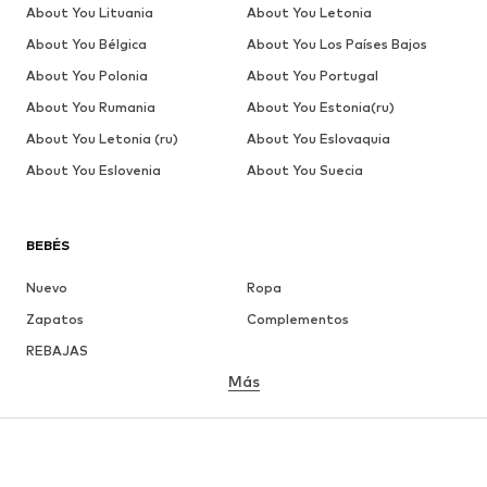
About You Lituania
About You Letonia
About You Bélgica
About You Los Países Bajos
About You Polonia
About You Portugal
About You Rumania
About You Estonia(ru)
About You Letonia (ru)
About You Eslovaquia
About You Eslovenia
About You Suecia
BEBÉS
Nuevo
Ropa
Zapatos
Complementos
REBAJAS
Más
NIÑAS
Infantil (Talla 92-140)
Jóvenes (Talla 140-176)