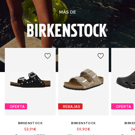
MÁS DE
OFERTA
REBAJAS
OFERTA
BIRKENSTOCK
BIRKENSTOCK
BIRK
53,91€
59,90€
24