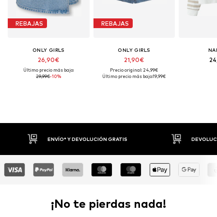
REBAJAS
REBAJAS
ONLY GIRLS
ONLY GIRLS
NA
26,90€
21,90€
24
Último precio más bajo:
Precio original: 24,99€
29,99€
-10%
Último precio más bajo:
19,99€
S
DEVOLUCIONES HASTA 30 DÍAS
¡No te pierdas nada!