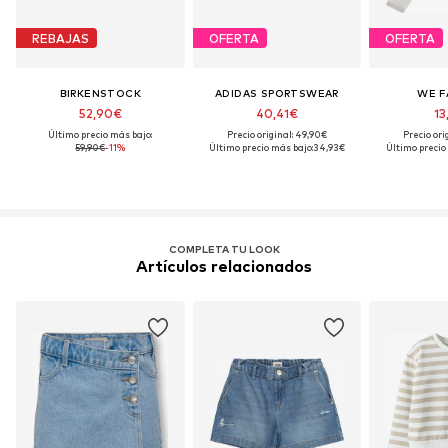
REBAJAS
OFERTA
OFERTA
BIRKENSTOCK
ADIDAS SPORTSWEAR
WE F
52,90€
40,41€
13
Último precio más bajo:
Precio original: 49,90€
Precio ori
59,90€
-11%
Último precio más bajo:
34,93€
Último precio
COMPLETA TU LOOK
Artículos relacionados