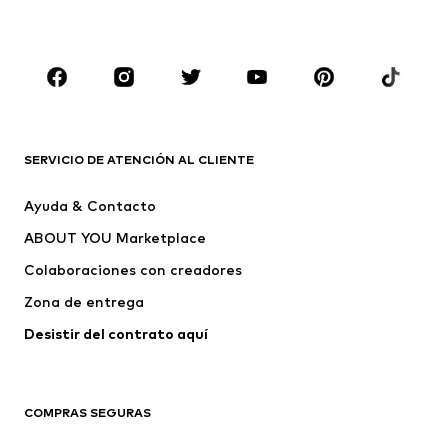
NIÑOS
Infantil (Talla 92-140)
Jóvenes (Talla 140-176)
MARCAS
Nike Sportswear
ADIDAS ORIGINALS
PUMA
Liewood
SERVICIO DE ATENCIÓN AL CLIENTE
NAME IT
Petrol Industries
Ayuda & Contacto
happy girls
BARROW
ABOUT YOU Marketplace
Colaboraciones con creadores
Zona de entrega
Desistir del contrato aquí 
COMPRAS SEGURAS