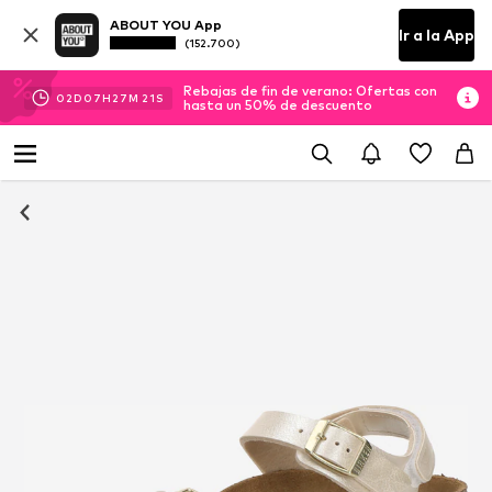
ABOUT YOU App
Ir a la App
(152.700)
Rebajas de fin de verano: Ofertas con
02
D
07
H
27
M
21
S
hasta un 50% de descuento