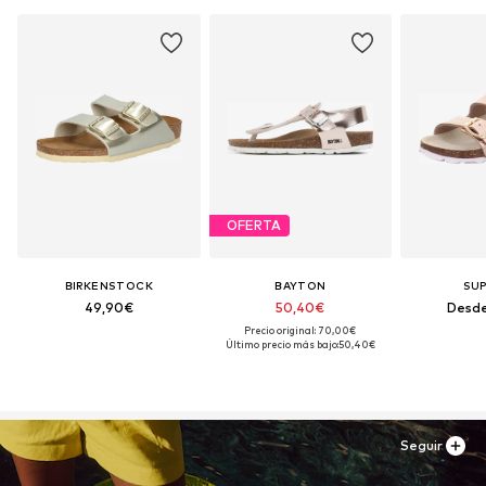
OFERTA
BIRKENSTOCK
BAYTON
SUP
49,90€
50,40€
Desde
Precio original: 70,00€
Último precio más bajo:
50,40€
Seguir