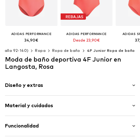
REBAJAS
ADIDAS PERFORMANCE
ADIDAS PERFORMANCE
ADIDAS 
34,90€
Desde 23,90€
37
Precio original: 34,90€
 (Talla 92-140)
Ropa
Ropa de baño
4F Junior Ropa de baño
Último precio más bajo:
25,11€
Tallas disponibles: 116, 128, 140, 152, 164, 170
Moda de baño deportiva 4F Junior en
Añadir a la cesta
Añadir 
Disponible en muchas tallas
Langosta, Rosa
Añadir a la cesta
Diseño y extras
Floral
Material y cuidados
Tejido liso
Impresión de etiquetas
Material: 85% Poliéster - PES, 15% Elastán
Funcionalidad
Artículo n.º
4FJ0033002000001
País de origen: China