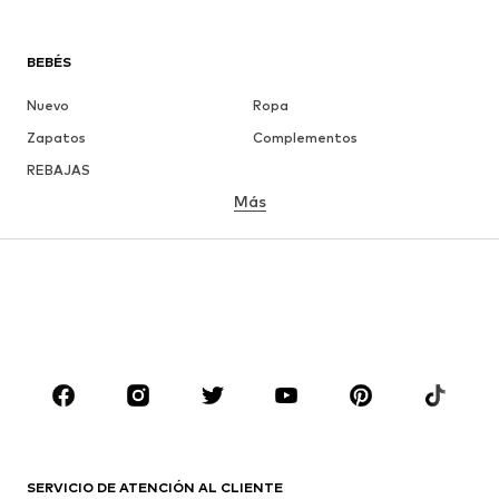
BEBÉS
Nuevo
Ropa
Zapatos
Complementos
REBAJAS
Más
NIÑAS
Infantil (Talla 92-140)
Jóvenes (Talla 140-176)
NIÑOS
Infantil (Talla 92-140)
Jóvenes (Talla 140-176)
MARCAS
Nike Sportswear
ADIDAS ORIGINALS
PUMA
Liewood
SERVICIO DE ATENCIÓN AL CLIENTE