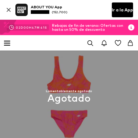
ABOUT YOU App
Ir a la App
(152.700)
Rebajas de fin de verano: Ofertas con
02
D
00
H
47
M
41
S
hasta un 50% de descuento
Lamentablemente agotado
Agotado