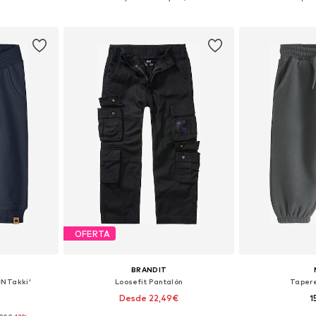
esta
Añadir a la cesta
Añadir
OFERTA
BRANDIT
BNTakki'
Loosefit Pantalón
Taper
Desde 22,49€
1