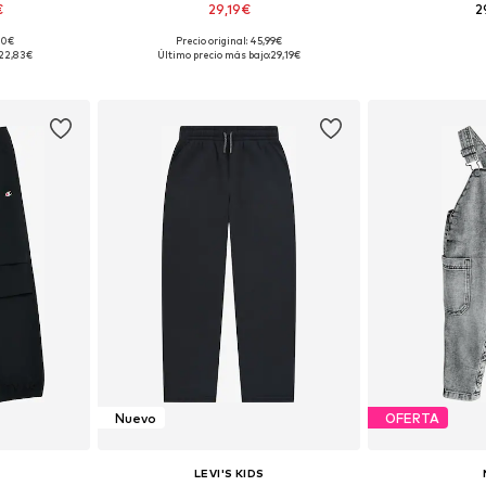
€
29,19€
2
00€
Precio original: 45,99€
 tallas
Disponible en muchas tallas
Disponible 
22,83€
Último precio más bajo:
29,19€
esta
Añadir a la cesta
Añadir
Nuevo
OFERTA
LEVI'S KIDS