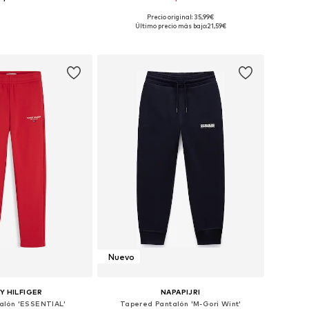
Precio original: 35,99€
en muchas tallas
Tallas disponibles: 122-128, 146-152, 158-164, 170-176
Último precio más bajo:
21,59€
 a la cesta
Añadir a la cesta
Nuevo
 HILFIGER
NAPAPIJRI
talón 'ESSENTIAL'
Tapered Pantalón 'M-Gori Wint'