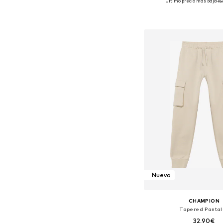
Último precio más bajo:
15
Disponible en muchas
Añadir a la c
Nuevo
CHAMPION
Tapered Pantal
32,90€