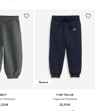
 a la cesta
Añadir a la cesta
Nuevo
NEXT
TOM TAILOR
ed Pantalón
Tapered Pantalón
5,00€
25,90€