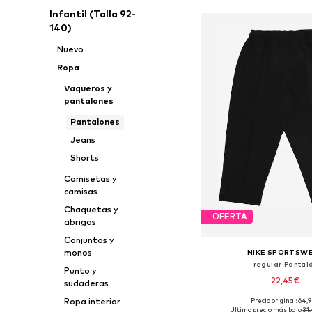
Infantil (Talla 92-
140)
Nuevo
Ropa
Vaqueros y
pantalones
Pantalones
Jeans
Shorts
Camisetas y
camisas
Chaquetas y
OFERTA
abrigos
Conjuntos y
monos
NIKE SPORTSW
regular Pantal
Punto y
22,45€
sudaderas
Ropa interior
Precio original: 64,
Disponible en muchas
Último precio más bajo:
31