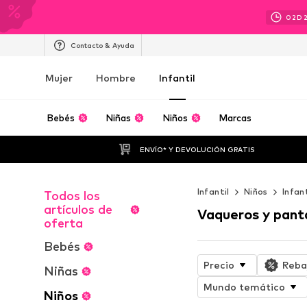
02
D
Contacto & Ayuda
Mujer
Hombre
Infantil
Bebés
Niñas
Niños
Marcas
ENVÍO* Y DEVOLUCIÓN GRATIS
Infantil
Niños
Infan
Todos los
artículos de
Vaqueros y pant
oferta
Bebés
Precio
Reba
Niñas
Mundo temático
Niños