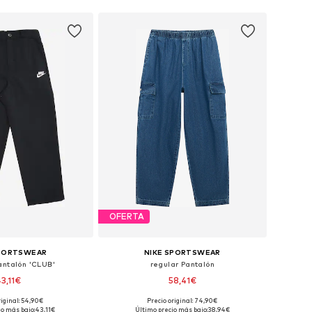
OFERTA
SPORTSWEAR
NIKE SPORTSWEAR
antalón 'CLUB'
regular Pantalón
43,11€
58,41€
riginal: 54,90€
Precio original: 74,90€
en muchas tallas
Disponible en muchas tallas
io más bajo:
43,11€
Último precio más bajo:
38,94€