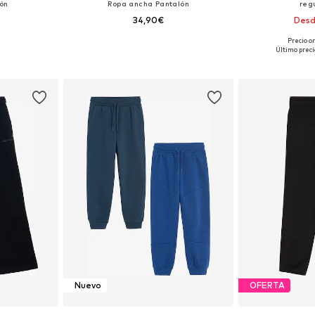
ón
Ropa ancha Pantalón
reg
34,90€
Desd
Precio o
Tallas disponibles: 116, 128, 140, 152, 164, 176
Disponible en muchas tallas
Disponible 
Último preci
esta
Añadir a la cesta
Añadir
Nuevo
OFERTA