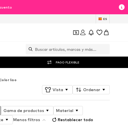
scuento
ES
PAGO FLEXIBLE
Color liso
Vista
Ordenar
Gama de productos
Material
te
Menos filtros
Restablecer todo