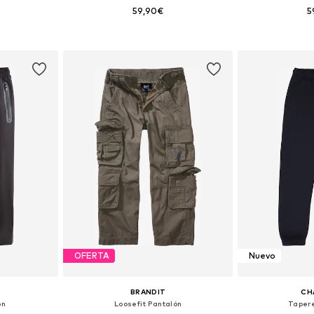
59,90€
5
 tallas
Disponible en muchas tallas
Disponible 
esta
Añadir a la cesta
Añadir
OFERTA
Nuevo
BRANDIT
CH
ón
Loosefit Pantalón
Taper