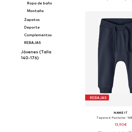
Ropa de baño
Añadir a la c
Montaña
Zapatos
Deporte
Complementos
REBAJAS
Jóvenes (Talla
140-176)
REBAJAS
NAME IT
Tapered Pantalón 'N
13,90€