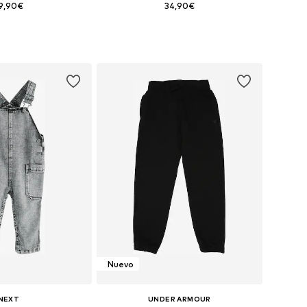
9,90€
34,90€
en muchas tallas
Tallas disponibles: 116, 128, 140, 152, 164, 176
 a la cesta
Añadir a la cesta
Nuevo
NEXT
UNDER ARMOUR