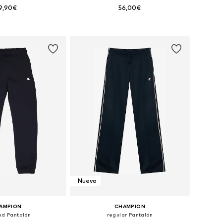
9,90€
56,00€
en muchas tallas
Tallas disponibles: 104, 116, 128, 140, 152, 164
 a la cesta
Añadir a la cesta
Nuevo
AMPION
CHAMPION
ed Pantalón
regular Pantalón