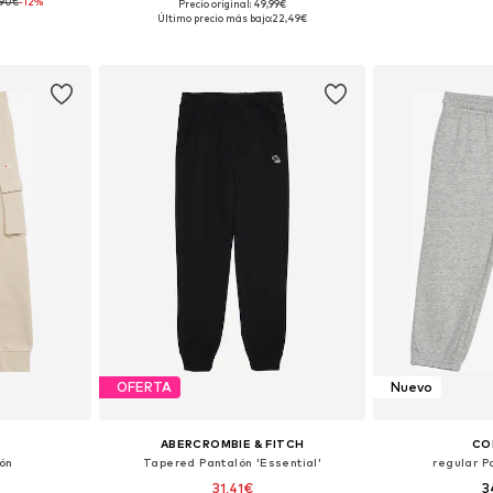
,90€
-12%
Precio original: 49,99€
 tallas
Disponible en muchas tallas
Disponible 
Último precio más bajo:
22,49€
esta
Añadir a la cesta
Añadir
OFERTA
Nuevo
ABERCROMBIE & FITCH
CO
ón
Tapered Pantalón 'Essential'
regular P
31,41€
3