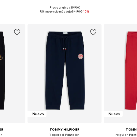
Precio original: 39,90€
 tallas
Disponible en muchas tallas
Disponible 
Último precio más bajo:
34,90€
-10%
esta
Añadir a la cesta
Añadir
Nuevo
Nuevo
ER
TOMMY HILFIGER
TOMMY
ón
Tapered Pantalón
regular Pan