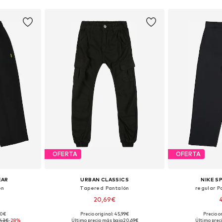
OFERTA
OFERTA
EAR
URBAN CLASSICS
NIKE 
ón
Tapered Pantalón
regular P
20,69€
90€
Precio original: 45,99€
Precio o
 tallas
Disponible en muchas tallas
Disponible 
,43€
-28%
Último precio más bajo:
20,69€
Último prec