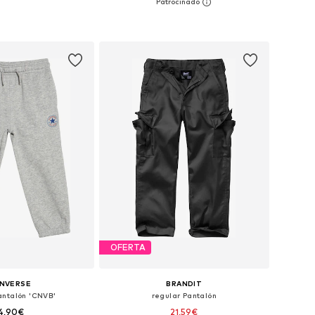
+
3
en muchas tallas
Disponible en muchas tallas
 a la cesta
Añadir a la cesta
OFERTA
NVERSE
BRANDIT
antalón 'CNVB'
regular Pantalón
4,90€
21,59€