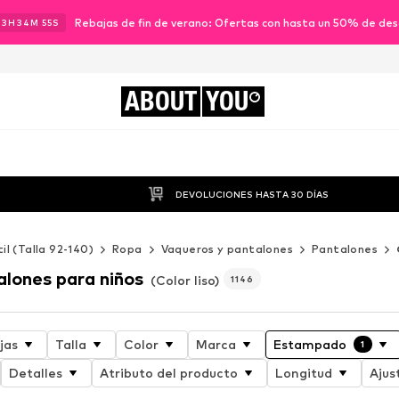
Rebajas de fin de verano: Ofertas con hasta un 50% de de
23
H
34
M
53
S
ABOUT
YOU
DEVOLUCIONES HASTA 30 DÍAS
til (Talla 92-140)
Ropa
Vaqueros y pantalones
Pantalones
alones para niños
(Color liso)
1146
jas
Talla
Color
Marca
Estampado
1
Detalles
Atributo del producto
Longitud
Ajus