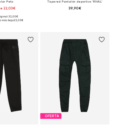
ular Peto
Tapered Pantalón deportivo 'RIVAL'
e 22,03€
39,90€
riginal: 32,00€
en muchas tallas
Disponible en muchas tallas
o más bajo:
22,03€
 a la cesta
Añadir a la cesta
OFERTA