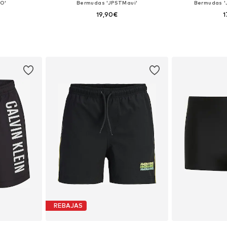
O'
Bermudas 'JPSTMaui'
Bermudas '
19,90€
1
40, 152, 164
Tallas disponibles: 128, 140, 164, 176
Tallas disponibles:
esta
Añadir a la cesta
Añadir
REBAJAS