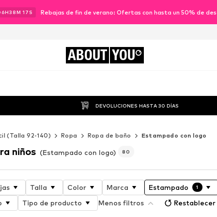
Rebajas de fin de verano: Ofertas con hasta un 50% de de
06
H
38
M
15
S
ABOUT
YOU
DEVOLUCIONES HASTA 30 DÍAS
til (Talla 92-140)
Ropa
Ropa de baño
Estampado con logo
ra niños
(Estampado con logo)
80
jas
Talla
Color
Marca
Estampado
1
o
Tipo de producto
Menos filtros
Restablecer