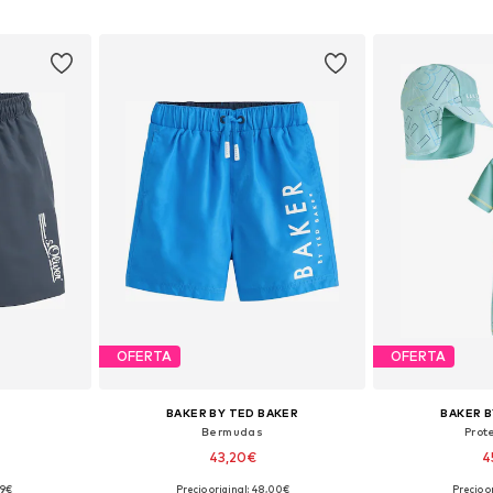
esta
Añadir a la cesta
Añadir
OFERTA
OFERTA
BAKER BY TED BAKER
BAKER B
Bermudas
Prot
43,20€
4
+
2
99€
Precio original: 48,00€
Precio o