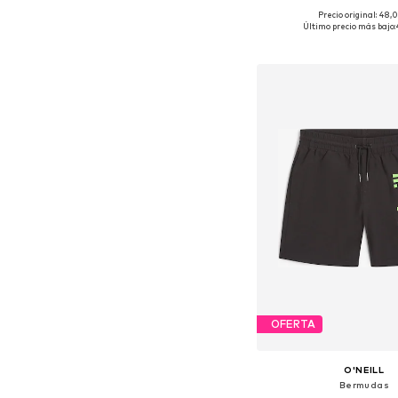
Precio original: 48,
Disponible en muchas
Último precio más bajo:
Añadir a la c
OFERTA
O'NEILL
Bermudas