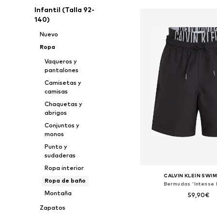
Infantil (Talla 92-
140)
Nuevo
Ropa
Vaqueros y
pantalones
Camisetas y
camisas
Chaquetas y
abrigos
Conjuntos y
monos
Punto y
sudaderas
Ropa interior
CALVIN KLEIN SWI
Ropa de baño
Bermudas 'Intense 
Montaña
59,90€
Zapatos
Tallas disponibles: 