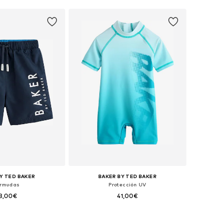
Y TED BAKER
BAKER BY TED BAKER
rmudas
Protección UV
8,00€
41,00€
+
2
en muchas tallas
Tallas disponibles: 74, 86, 92, 98, 104, 110