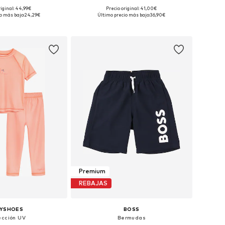
+
2
riginal: 44,99€
Precio original: 41,00€
bles: 116, 128, 176
Tallas disponibles: 104, 110, 116, 122, 128, 134
o más bajo:
24,29€
Último precio más bajo:
36,90€
 a la cesta
Añadir a la cesta
Premium
REBAJAS
AYSHOES
BOSS
ección UV
Bermudas