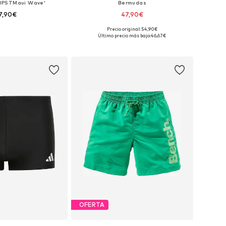
JPSTMaui Wave'
Bermudas
7,90€
47,90€
Precio original: 54,90€
 128, 140, 152, 164, 176
Tallas disponibles: 128
Último precio más bajo:
46,67€
 a la cesta
Añadir a la cesta
OFERTA