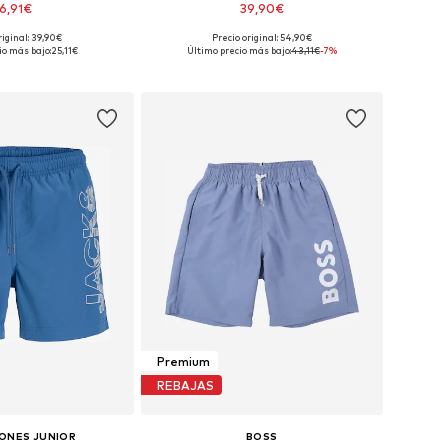
6,91€
39,90€
riginal: 39,90€
Precio original: 54,90€
s: 74-80, 86-92, 98-104
Tallas disponibles: 128
io más bajo:
25,11€
Último precio más bajo:
43,11€
-7%
 a la cesta
Añadir a la cesta
Premium
REBAJAS
JONES JUNIOR
BOSS