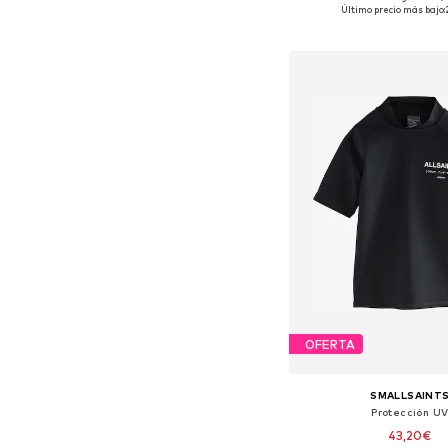
Último precio más bajo:
Añadir a la c
OFERTA
SMALLSAINT
Protección U
43,20€