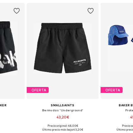
esta
Añadir a la cesta
Añadir
OFERTA
OFERTA
AKER
SMALLSAINTS
BAKER B
Bermudas 'Underground'
Prot
43,20€
4
Precio original: 48,00€
Precio o
 tallas
Tallas disponibles: 110, 116, 122, 128, 140
Tallas disponibles
Último precio más bajo:
43,20€
Último preci