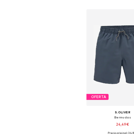
Añadir a la c
OFERTA
S.OLIVER
Bermudas
24,49€
Precio original: 34,