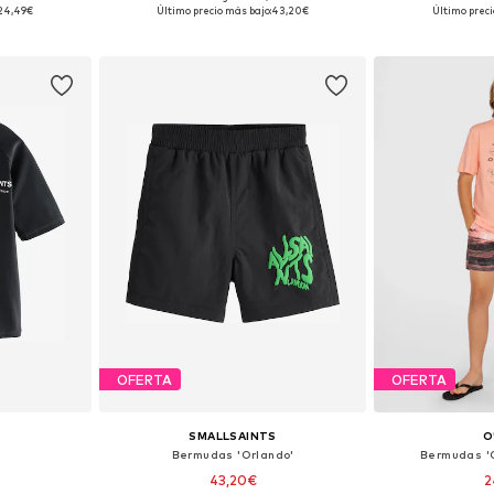
Tallas disponibles: 122-128, 134-140, 146-152
Disponible en muchas tallas
Tallas disponibl
24,49€
Último precio más bajo:
43,20€
Último preci
esta
Añadir a la cesta
Añadir
OFERTA
OFERTA
S
SMALLSAINTS
O
V
Bermudas 'Orlando'
Bermudas 'C
43,20€
2