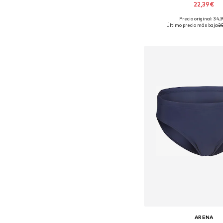
22,39€
Precio original: 34,
Tallas disponibles: 1
Último precio más bajo:
25
Añadir a la c
ARENA