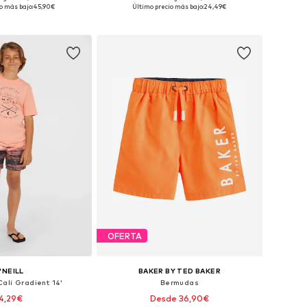
es: 98, 104, 110, 116
Tallas disponibles: 110-116, 122-128
o más bajo:
45,90€
Último precio más bajo:
24,49€
 a la cesta
Añadir a la cesta
OFERTA
'NEILL
BAKER BY TED BAKER
ali Gradient 14'
Bermudas
4,29€
Desde 36,90€