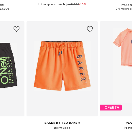
Último precio más bajo:
48,00€
-10%
00€
Precio o
 tallas
Tallas disponibles: 110, 116, 122, 134, 164
Tallas disponi
43,20€
Último preci
esta
Añadir a la cesta
Añadir
OFERTA
BAKER BY TED BAKER
PL
Bermudas
Prot