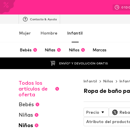
01
D
Contacto & Ayuda
Mujer
Hombre
Infantil
Bebés
Niñas
Niños
Marcas
ENVÍO* Y DEVOLUCIÓN GRATIS
Infantil
Niños
Infan
Todos los
artículos de
Ropa de baño pa
oferta
Bebés
Precio
Reba
Niñas
Atributo del product
Niños