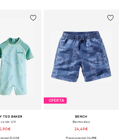
 a la cesta
Añadir a la cesta
OFERTA
Y TED BAKER
BENCH
ección UV
Bermudas
5,90€
24,49€
riginal: 51,00€
Precio original: 34,99€