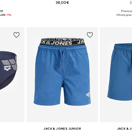
38,00€
2
+
2
99€
Precio o
28, 140
Disponible en muchas tallas
Tallas disponible
,19€
-11%
Último prec
esta
Añadir a la cesta
Añadir
JACK & JONES JUNIOR
JACK & 