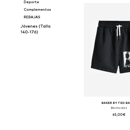
Deporte
Añadir a la c
Complementos
REBAJAS
Jóvenes (Talla
140-176)
BAKER BY TED B
Bermudas
45,00€
+
2
Disponible en muchas