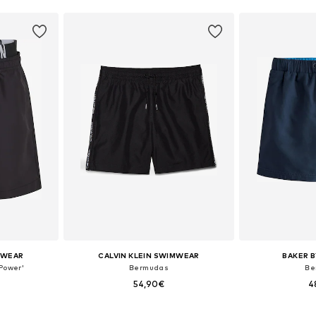
MWEAR
CALVIN KLEIN SWIMWEAR
BAKER B
Power'
Bermudas
Be
54,90€
4
128-140
Tallas disponibles: 128-140
Disponible 