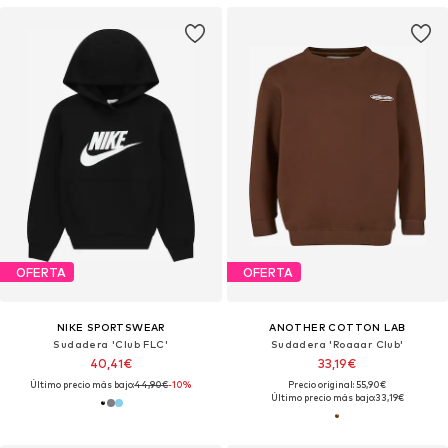
OFERTA
OFERTA
NIKE SPORTSWEAR
ANOTHER COTTON LAB
Sudadera 'Club FLC'
Sudadera 'Roaaar Club'
40,41€
33,19€
Último precio más bajo:
44,90€
-10%
Precio original: 55,90€
Último precio más bajo:
33,19€