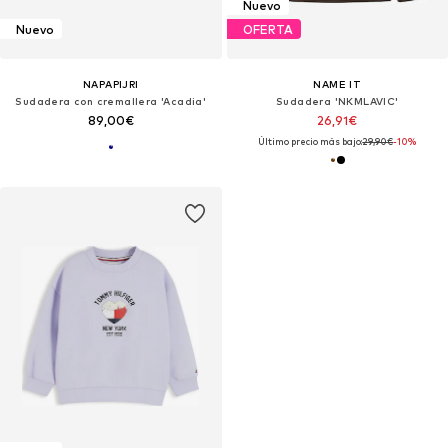
Nuevo
Nuevo
OFERTA
NAPAPIJRI
NAME IT
Sudadera con cremallera 'Acadia'
Sudadera 'NKMLAVIC'
89,00€
26,91€
Último precio más bajo:
29,90€
-10%