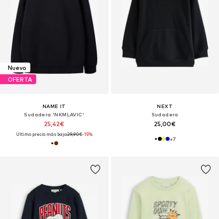
Nuevo
OFERTA
NAME IT
NEXT
Sudadera 'NKMLAVIC'
Sudadera
25,42€
25,00€
Último precio más bajo:
29,90€
-15%
+
7