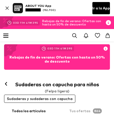
ABOUT YOU App
Ir a la App
(152.700)
Rebajas de fin de verano: Ofertas con
03
D
11
H
41
M
38
S
hasta un 50% de descuento
03
D
11
H
41
M
38
S
Rebajas de fin de verano: Ofertas con hasta un 50%
de descuento
Sudaderas con capucha para niños
(Felpa ligera)
Sudaderas y sudaderas con capucha
Todos los artículos
Tus ofertas
864