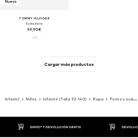
Nuevo
TOMMY HILFIGER
Sudadera
59,90€
Cargar más productos
Infantil
Niños
Infantil (Talla 92-140)
Ropa
Punto y sudaderas
DEVOLUCIONES HASTA 30 DÍAS
P