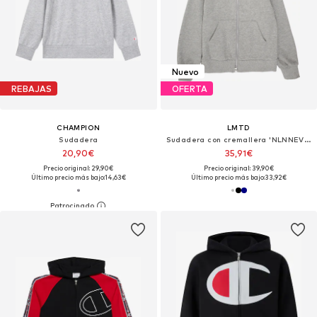
Nuevo
REBAJAS
OFERTA
CHAMPION
LMTD
Sudadera
Sudadera con cremallera 'NLNNEVO'
20,90€
35,91€
Precio original: 29,90€
Precio original: 39,90€
Último precio más bajo:
14,63€
Último precio más bajo:
33,92€