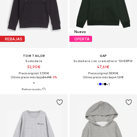
Nuevo
REBAJAS
OFERTA
TOM TAILOR
GAP
Sudadera
Sudadera con cremallera 'SHERPA'
32,90€
47,61€
Precio original: 37,90€
Precio original: 59,90€
Último precio más bajo:
34,11€
-3%
Último precio más bajo:
47,61€
+
1