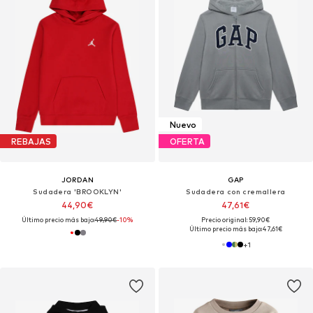
Nuevo
REBAJAS
OFERTA
JORDAN
GAP
Sudadera 'BROOKLYN'
Sudadera con cremallera
44,90€
47,61€
Último precio más bajo:
49,90€
-10%
Precio original: 59,90€
Último precio más bajo:
47,61€
+
1