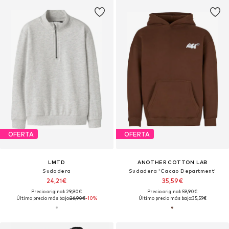
OFERTA
OFERTA
LMTD
ANOTHER COTTON LAB
Sudadera
Sudadera 'Cacao Department'
24,21€
35,59€
Precio original: 29,90€
Precio original: 59,90€
Último precio más bajo:
26,90€
-10%
Último precio más bajo:
35,59€