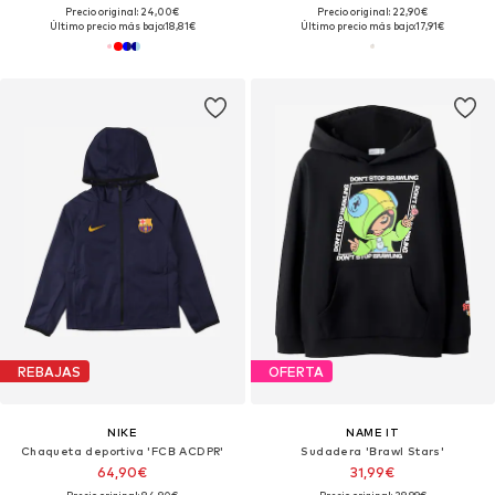
Precio original: 24,00€
Precio original: 22,90€
Último precio más bajo:
18,81€
Último precio más bajo:
17,91€
REBAJAS
OFERTA
NIKE
NAME IT
Chaqueta deportiva 'FCB ACDPR'
Sudadera 'Brawl Stars'
64,90€
31,99€