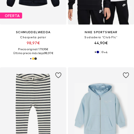
OFERTA
SCHMUDDELWEDDA
NIKE SPORTSWEAR
Chaqueta polar
Sudadera 'Club Flc'
98,97€
44,90€
Precio original: 179,95€
+
4
Último precio más bajo:
98,97€