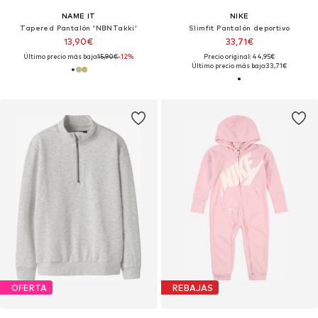
NAME IT
NIKE
Tapered Pantalón 'NBNTakki'
Slimfit Pantalón deportivo
13,90€
33,71€
Último precio más bajo:
15,90€
-12%
Precio original: 44,95€
Último precio más bajo:
33,71€
OFERTA
REBAJAS