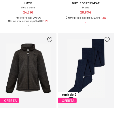
LMTD
NIKE SPORTSWEAR
Sudadera
Mono
24,21€
28,90€
Precio original: 29,90€
Último precio más bajo:
32,90€
-12%
Último precio más bajo:
26,90€
-10%
pack de 2
OFERTA
OFERTA