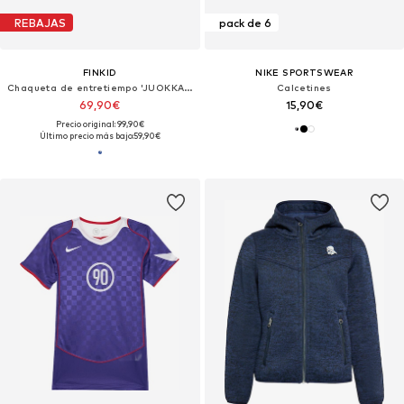
REBAJAS
pack de 6
FINKID
NIKE SPORTSWEAR
Chaqueta de entretiempo 'JUOKKA PROTECT'
Calcetines
69,90€
15,90€
Precio original: 99,90€
Último precio más bajo:
59,90€