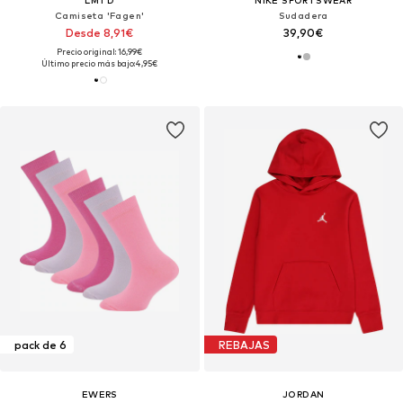
LMTD
NIKE SPORTSWEAR
Camiseta 'Fagen'
Sudadera
Desde 8,91€
39,90€
Precio original: 16,99€
Último precio más bajo:
4,95€
pack de 6
REBAJAS
EWERS
JORDAN