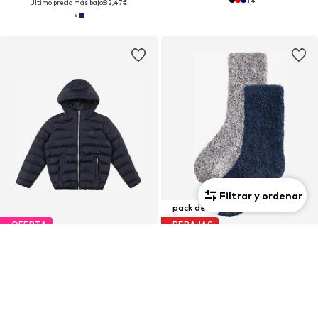
+
4
Último precio más bajo:
82,47€
Filtrar y ordenar
pack de 2
OFERTA
REBAJAS
URBAN CLASSICS
NEXT
Chaqueta de invierno 'Basic Bubble'
Calcetines
32,49€
Desde 4,97€
Precio original: 55,99€
Precio original: 7,00€
Último precio más bajo:
34,99€
-7%
Último precio más bajo:
6,00€
-17%