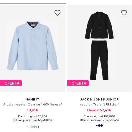
OFERTA
OFERTA
NAME IT
JACK & JONES JUNIOR
Ajuste regular Camisa 'NKMNewsa'
regular Traje 'JPRSolar'
18,81€
Desde 67,41€
Precio original: 26,90€
Precio original: 109,00€
Último precio más bajo:
18,81€
Último precio más bajo:
67,41€
+
1