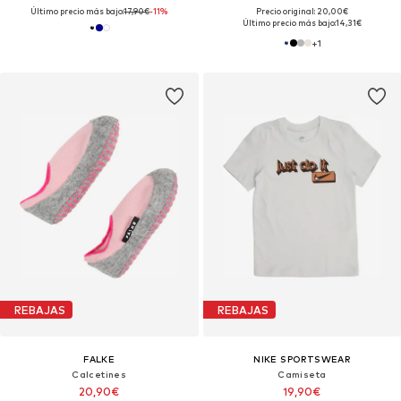
Último precio más bajo:
17,90€
-11%
Precio original: 20,00€
Último precio más bajo:
14,31€
+
1
REBAJAS
REBAJAS
FALKE
NIKE SPORTSWEAR
Calcetines
Camiseta
20,90€
19,90€