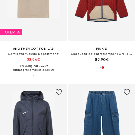
OFERTA
ANOTHER COTTON LAB
FINKID
Camiseta 'Cacao Department'
Chaqueta de entretiempo 'TONTTU AIR'
23,94€
89,90€
Precio original: 39,90€
Último precio más bajo:
23,94€