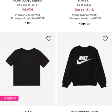
SCHMUDDELWEDDA
NAME IT
Chaqueta polar
Leotardos
98,97€
Desde 16,11€
Precio original: 179,95€
Precio original: 19,90€
Último precio más bajo:
98,97€
Último precio más bajo:
11,90€
+
2
OFERTA