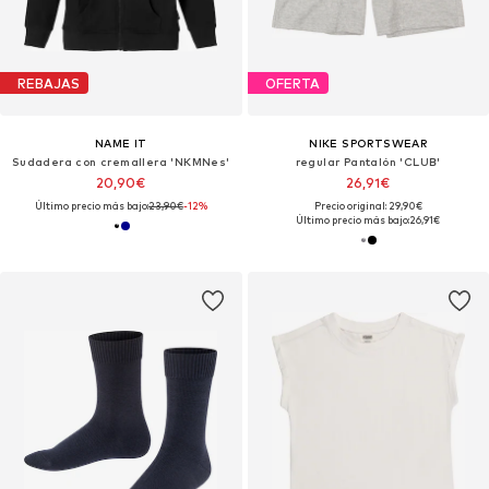
REBAJAS
OFERTA
NAME IT
NIKE SPORTSWEAR
Sudadera con cremallera 'NKMNes'
regular Pantalón 'CLUB'
20,90€
26,91€
Último precio más bajo:
23,90€
-12%
Precio original: 29,90€
Último precio más bajo:
26,91€