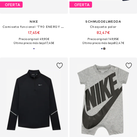
OFERTA
OFERTA
NIKE
SCHMUDDELWEDDA
Camiseta funcional 'T90 ENERGY JSY 2'
Chaqueta polar
17,45€
82,47€
Precio original: 49,90€
Precio original: 149,95€
Último precio más bajo:
17,45€
Último precio más bajo:
82,47€