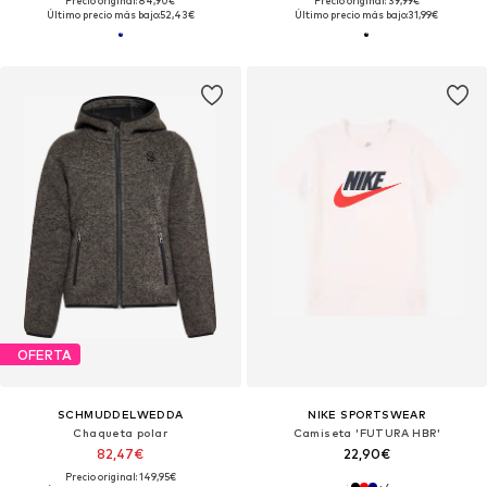
Precio original: 84,90€
Precio original: 39,99€
Último precio más bajo:
52,43€
Último precio más bajo:
31,99€
OFERTA
SCHMUDDELWEDDA
NIKE SPORTSWEAR
Chaqueta polar
Camiseta 'FUTURA HBR'
82,47€
22,90€
Precio original: 149,95€