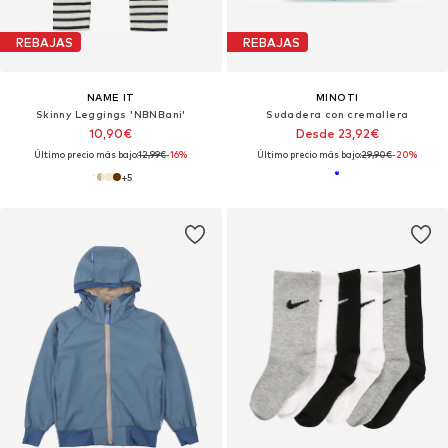
REBAJAS
REBAJAS
NAME IT
MINOTI
Skinny Leggings 'NBNBani'
Sudadera con cremallera
10,90€
Desde 23,92€
Último precio más bajo:
12,99€
-16%
Último precio más bajo:
29,90€
-20%
+
5