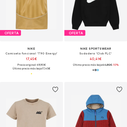
OFERTA
OFERTA
NIKE
NIKE SPORTSWEAR
Camiseta funcional 'T90 Energy'
Sudadera 'Club FLC'
17,45€
40,41€
Precio original: 49,90€
Último precio más bajo:
44,90€
-10%
Último precio más bajo:
17,45€