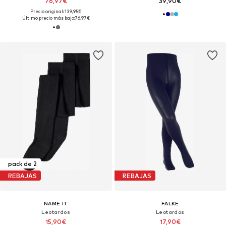
76,97€
39,90€
Precio original: 139,95€
Último precio más bajo:
76,97€
pack de 2
REBAJAS
REBAJAS
NAME IT
FALKE
Leotardos
Leotardos
15,90€
17,90€