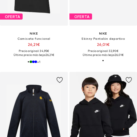
OFERTA
OFERTA
NIKE
NIKE
Camiseta funcional
Skinny Pantalón deportivo
26,21€
26,01€
Precio original: 34,95€
Precio original: 32,90€
Último precio más bajo:
26,21€
Último precio más bajo:
26,01€
+
1