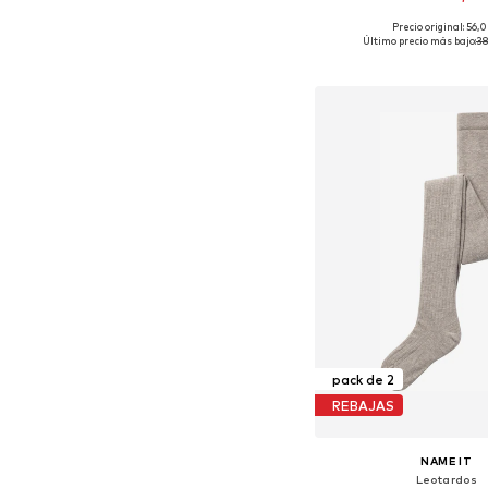
Precio original: 56,
Disponible en muchas
Último precio más bajo:
38
Añadir a la c
pack de 2
REBAJAS
NAME IT
Leotardos