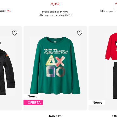
9,81€
1
,90€
-10%
+
1
Último precio 
Precio original: 14,00€
 tallas
Disponible en muchas tallas
Último precio más bajo:
8,01€
esta
Añadir a la cesta
Añadir
Nuevo
OFERTA
Nuevo
NAME IT
CO