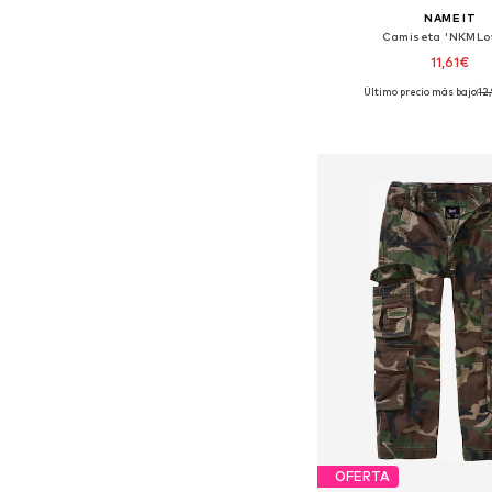
NAME IT
Camiseta 'NKMLo
11,61€
Último precio más bajo:
12
Añadir a la c
OFERTA