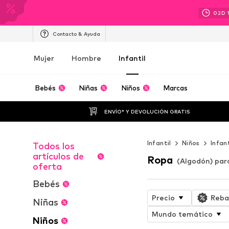
02
D
Contacto & Ayuda
Mujer
Hombre
Infantil
Bebés
Niñas
Niños
Marcas
ENVÍO* Y DEVOLUCIÓN GRATIS
Infantil
Niños
Infan
Todos los
artículos de
Ropa
(Algodón) par
oferta
Bebés
Precio
Reba
Niñas
Mundo temático
Niños