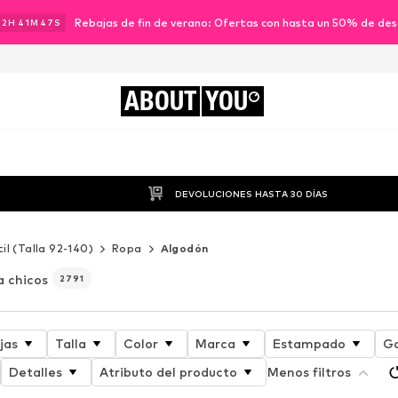
Rebajas de fin de verano: Ofertas con hasta un 50% de de
12
H
41
M
45
S
ABOUT
YOU
DEVOLUCIONES HASTA 30 DÍAS
til (Talla 92-140)
Ropa
Algodón
a chicos
2791
jas
Talla
Color
Marca
Estampado
Ga
Detalles
Atributo del producto
Menos filtros