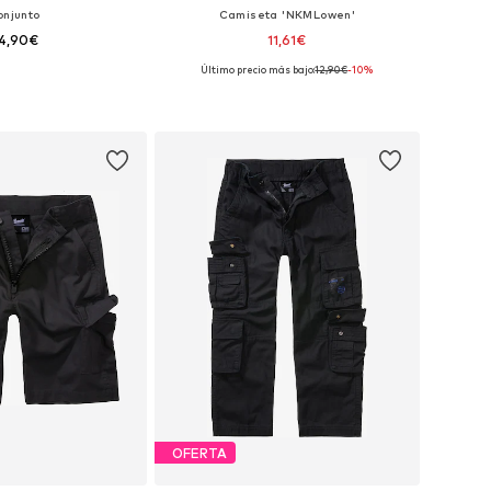
onjunto
Camiseta 'NKMLowen'
4,90€
11,61€
Último precio más bajo:
12,90€
-10%
en muchas tallas
Tallas disponibles: 122-128, 134-140, 146-152, 158-164
 a la cesta
Añadir a la cesta
OFERTA