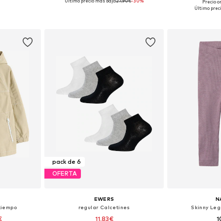
Último precio más bajo:
27,90€
-30%
Precio o
 tallas
Disponible en muchas tallas
Disponible 
Último prec
esta
Añadir a la cesta
Añadir
pack de 6
OFERTA
EWERS
N
tiempo
regular Calcetines
Skinny Le
€
11,83€
1