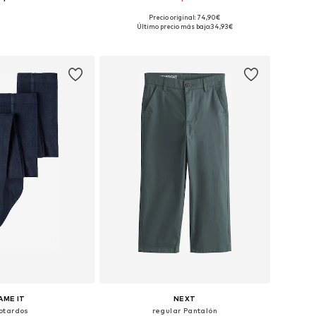
+
24
Precio original: 74,90€
en muchas tallas
Tallas disponibles: 128-138, 138-147, 147-158, 158-170
Último precio más bajo:
34,93€
 a la cesta
Añadir a la cesta
AME IT
NEXT
otardos
regular Pantalón