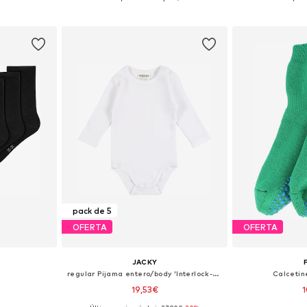
esta
Añadir a la cesta
Añadir
pack de 5
OFERTA
OFERTA
JACKY
regular Pijama entero/body 'Interlock-Body langarm 5er Pack BASIC'
Calcetin
19,53€
1