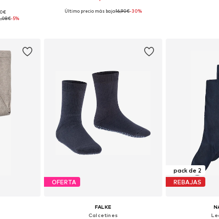
Último precio más bajo:
+
16,90€
2
-30%
00€
 tallas
Disponible en muchas tallas
Disponible 
,08€
-5%
esta
Añadir a la cesta
Añadir
pack de 2
OFERTA
REBAJAS
FALKE
N
Calcetines
Le