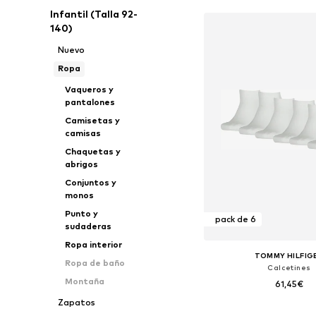
Infantil (Talla 92-
140)
Nuevo
Ropa
Vaqueros y
pantalones
Camisetas y
camisas
Chaquetas y
abrigos
Conjuntos y
monos
Punto y
pack de 6
sudaderas
Ropa interior
TOMMY HILFIG
Ropa de baño
Calcetines
Montaña
61,45€
Zapatos