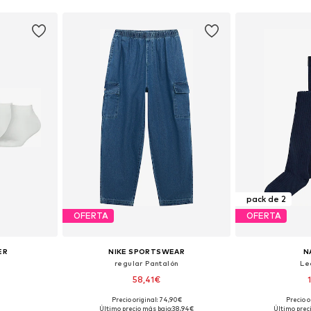
pack de 2
OFERTA
OFERTA
ER
NIKE SPORTSWEAR
N
regular Pantalón
Le
58,41€
Precio original: 74,90€
Precio o
Tallas disponibles: 23-26, 27-30, 35-38, 39-42
Disponible en muchas tallas
Disponible 
Último precio más bajo:
38,94€
Último prec