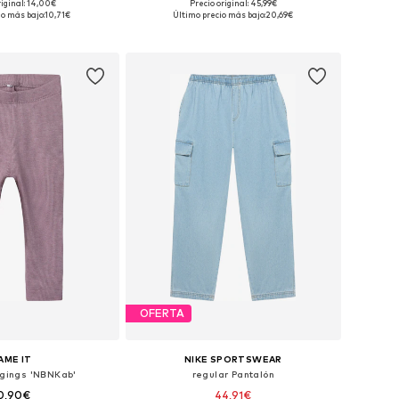
+
1
riginal: 14,00€
Precio original: 45,99€
en muchas tallas
Disponible en muchas tallas
io más bajo:
10,71€
Último precio más bajo:
20,69€
 a la cesta
Añadir a la cesta
OFERTA
AME IT
NIKE SPORTSWEAR
ggings 'NBNKab'
regular Pantalón
0,90€
44,91€