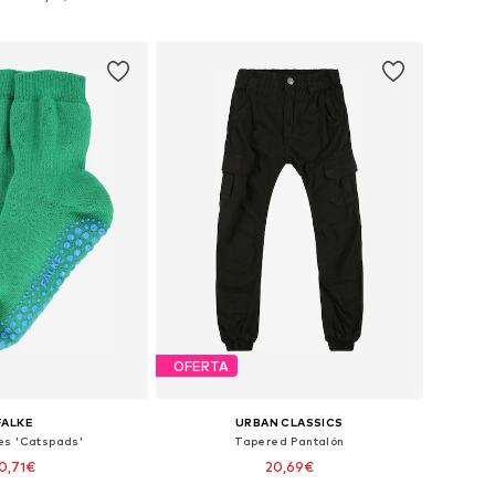
 a la cesta
Añadir a la cesta
OFERTA
FALKE
URBAN CLASSICS
es 'Catspads'
Tapered Pantalón
0,71€
20,69€