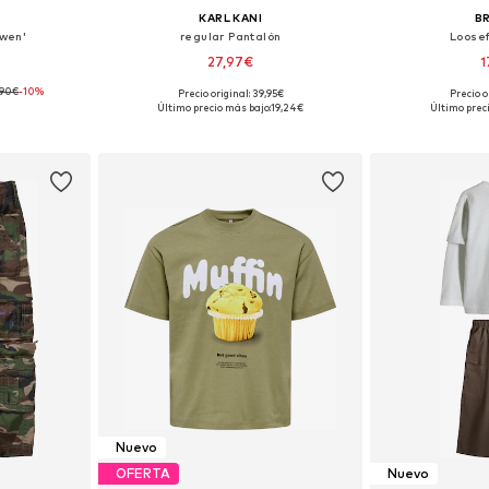
KARL KANI
B
wen'
regular Pantalón
Loosef
27,97€
1
,90€
-10%
Precio original: 39,95€
Precio o
Tallas disponibles: 122-128, 134-140, 146-152, 158-164
Tallas disponibles: 110-116, 122-128, 146-152, 158-164
Disponible 
Último precio más bajo:
19,24€
Último prec
esta
Añadir a la cesta
Añadir
Nuevo
OFERTA
Nuevo