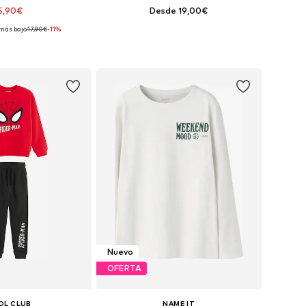
5,90€
Desde 19,00€
más bajo:
17,90€
-11%
Tallas disponibles: 86-92, 110-116, 122-128, 146-152
Disponible en muchas tallas
 a la cesta
Añadir a la cesta
Nuevo
OFERTA
OL CLUB
NAME IT