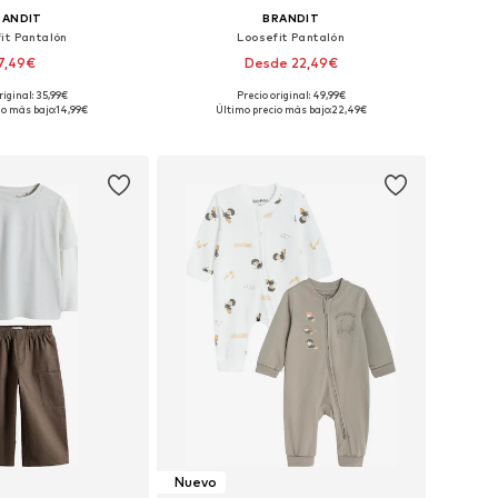
RANDIT
BRANDIT
it Pantalón
Loosefit Pantalón
7,49€
Desde 22,49€
riginal: 35,99€
Precio original: 49,99€
en muchas tallas
Disponible en muchas tallas
io más bajo:
14,99€
Último precio más bajo:
22,49€
 a la cesta
Añadir a la cesta
Nuevo