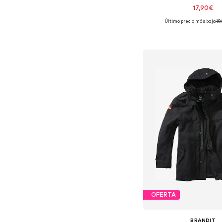
17,90€
Último precio más bajo:
+
19
2
Disponible en muchas
Añadir a la c
OFERTA
BRANDIT