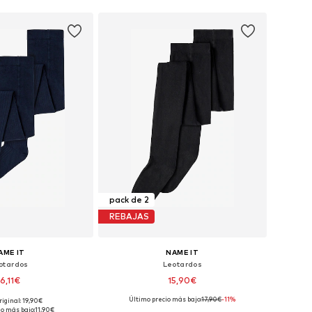
pack de 2
REBAJAS
AME IT
NAME IT
otardos
Leotardos
16,11€
15,90€
+
2
Último precio más bajo:
17,90€
-11%
riginal: 19,90€
en muchas tallas
Disponible en muchas tallas
io más bajo:
11,90€