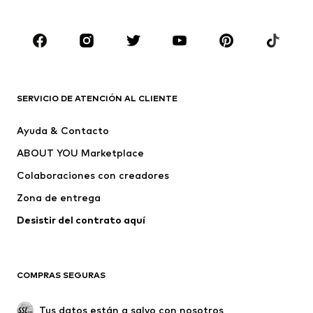
Infantil (Talla 92-140)
Jóvenes (Talla 140-176)
MARCAS
Nike Sportswear
ADIDAS ORIGINALS
PUMA
ADIDAS SPORTSWEAR
SERVICIO DE ATENCIÓN AL CLIENTE
THE NORTH FACE
Jordan
Ayuda & Contacto
AMERICAN VINTAGE
Barts
ABOUT YOU Marketplace
Colaboraciones con creadores
Zona de entrega
Desistir del contrato aquí 
COMPRAS SEGURAS
Tus datos están a salvo con nosotros