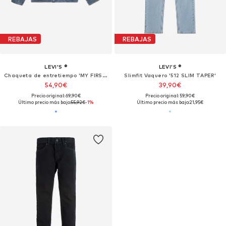
REBAJAS
REBAJAS
LEVI'S ®
LEVI'S ®
Chaqueta de entretiempo 'MY FIRST TRUCKER'
Slimfit Vaquero '512 SLIM TAPER'
54,90€
39,90€
Precio original: 69,90€
Precio original: 59,90€
Último precio más bajo:
55,92€
-1%
Último precio más bajo:
21,95€