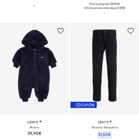
Precio original: 59,90€
Último precio más bajo:
21,95€
CUPÓN
LEVI'S ®
LEVI'S ®
Mono
Skinny Vaquero
39,90€
31,50€