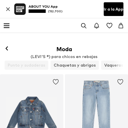
ABOUT YOU App
Ir a la App
(152.700)
Moda
(LEVI'S ®) para chicos en rebajas
Punto y sudaderas
Chaquetas y abrigos
Vaqueros y