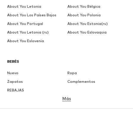
About You Letonia
About You Bélgica
About You Los Países Bajos
About You Polonia
About You Portugal
About You Estonia(ru)
About You Letonia (ru)
About You Eslovaquia
About You Eslovenia
BEBÉS
Nuevo
Ropa
Zapatos
Complementos
REBAJAS
Más
NIÑAS
Infantil (Talla 92-140)
Jóvenes (Talla 140-176)
NIÑOS