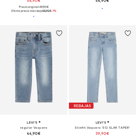
54,90€
54,90€
Precio original: 69,90€
Último precio más bajo:
55,92€
-1%
REBAJAS
LEVI'S ®
LEVI'S ®
regular Vaquero
Slimfit Vaquero '512 SLIM TAPER'
44,90€
39,90€