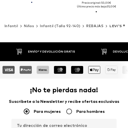
Precio original: 50,00€
Último precio más bajo:
35,00€
Infantil
Niños
Infantil (Talla 92-140)
REBAJAS
LEVI'S ®
ENVÍO* Y DEVOLUCIÓN GRATIS
DEVOLUCIO
¡No te pierdas nada!
Suscríbete a la Newsletter y recibe ofertas exclusivas
Para mujeres
Para hombres
Tu dirección de correo electrónico