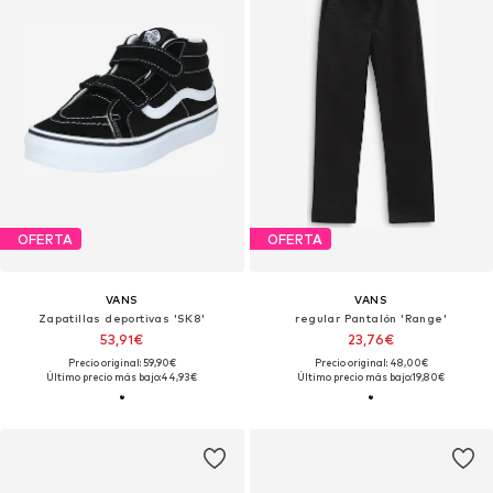
OFERTA
OFERTA
VANS
VANS
Zapatillas deportivas 'SK8'
regular Pantalón 'Range'
53,91€
23,76€
Precio original: 59,90€
Precio original: 48,00€
Último precio más bajo:
44,93€
Último precio más bajo:
19,80€