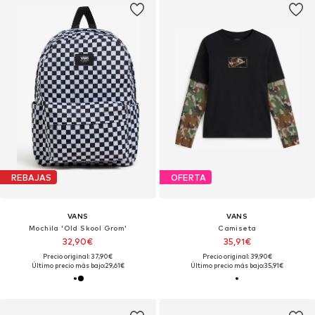
REBAJAS
OFERTA
VANS
VANS
Mochila 'Old Skool Grom'
Camiseta
32,90€
35,91€
Precio original: 37,90€
Precio original: 39,90€
Último precio más bajo:
29,61€
Último precio más bajo:
35,91€