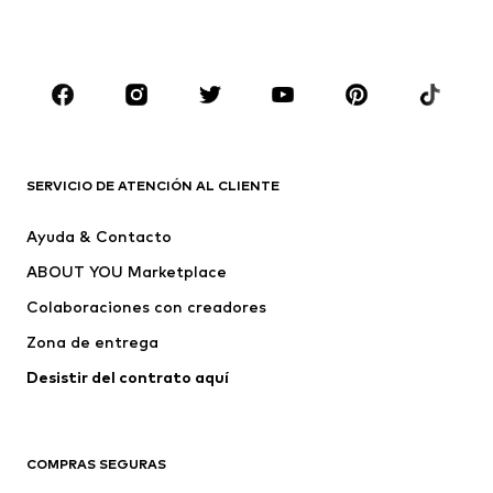
NIÑOS
Infantil (Talla 92-140)
Jóvenes (Talla 140-176)
MARCAS
Nike Sportswear
ADIDAS ORIGINALS
PUMA
Liewood
SERVICIO DE ATENCIÓN AL CLIENTE
NAME IT
Lyle & Scott
Ayuda & Contacto
MINOTI
IGOR
ABOUT YOU Marketplace
Colaboraciones con creadores
Zona de entrega
Desistir del contrato aquí 
COMPRAS SEGURAS