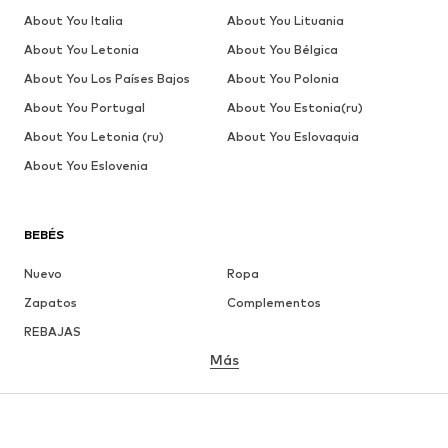
About You Italia
About You Lituania
About You Letonia
About You Bélgica
About You Los Países Bajos
About You Polonia
About You Portugal
About You Estonia(ru)
About You Letonia (ru)
About You Eslovaquia
About You Eslovenia
BEBÉS
Nuevo
Ropa
Zapatos
Complementos
REBAJAS
Más
NIÑAS
Infantil (Talla 92-140)
Jóvenes (Talla 140-176)