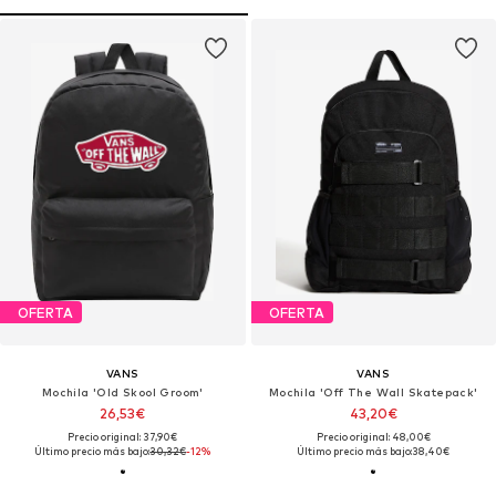
OFERTA
OFERTA
VANS
VANS
Mochila 'Old Skool Groom'
Mochila 'Off The Wall Skatepack'
26,53€
43,20€
Precio original: 37,90€
Precio original: 48,00€
Último precio más bajo:
30,32€
-12%
Último precio más bajo:
38,40€