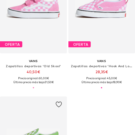
OFERTA
OFERTA
VANS
VANS
Zapatillas deportivas 'Old Skool'
Zapatillas deportivas 'Hook And Loop'
40,50€
28,35€
Precio original: 60,00€
Precio original: 45,00€
Último precio más bajo:
31,50€
Último precio más bajo:
18,90€