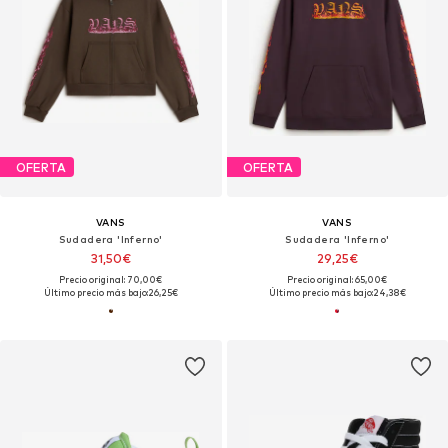
OFERTA
OFERTA
VANS
VANS
Sudadera 'Inferno'
Sudadera 'Inferno'
31,50€
29,25€
Precio original: 70,00€
Precio original: 65,00€
Último precio más bajo:
26,25€
Último precio más bajo:
24,38€