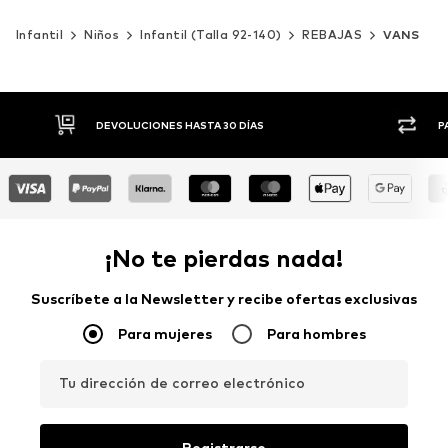
Infantil
Niños
Infantil (Talla 92-140)
REBAJAS
VANS
DEVOLUCIONES HASTA 30 DÍAS
P
¡No te pierdas nada!
Suscríbete a la Newsletter y recibe ofertas exclusivas
Para mujeres
Para hombres
Tu dirección de correo electrónico
Registrarse