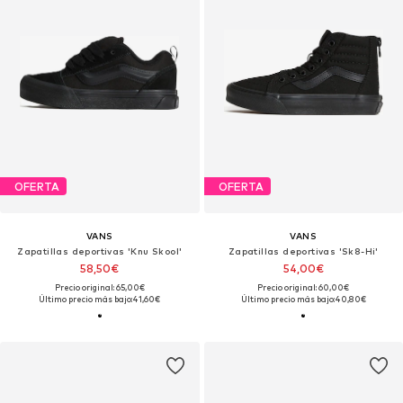
OFERTA
OFERTA
VANS
VANS
Zapatillas deportivas 'Knu Skool'
Zapatillas deportivas 'Sk8-Hi'
58,50€
54,00€
Precio original: 65,00€
Precio original: 60,00€
Último precio más bajo:
41,60€
Último precio más bajo:
40,80€