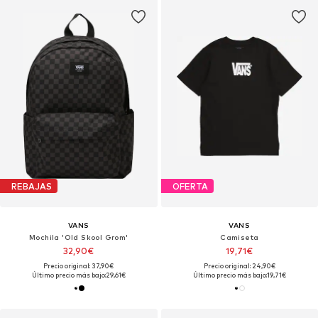
REBAJAS
OFERTA
VANS
VANS
Mochila 'Old Skool Grom'
Camiseta
32,90€
19,71€
Precio original: 37,90€
Precio original: 24,90€
Último precio más bajo:
29,61€
Último precio más bajo:
19,71€