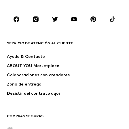
Infantil (Talla 92-140)
Jóvenes (Talla 140-176)
MARCAS
Nike Sportswear
ADIDAS ORIGINALS
PUMA
Liewood
SERVICIO DE ATENCIÓN AL CLIENTE
NAME IT
Sanetta
Ayuda & Contacto
WE Fashion
Chicco
ABOUT YOU Marketplace
Colaboraciones con creadores
Zona de entrega
Desistir del contrato aquí 
COMPRAS SEGURAS