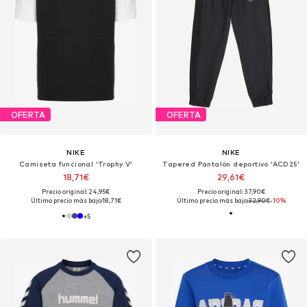
OFERTA
OFERTA
NIKE
NIKE
Camiseta funcional 'Trophy V'
Tapered Pantalón deportivo 'ACD25'
18,71€
29,61€
Precio original: 24,95€
Precio original: 37,90€
Último precio más bajo:
18,71€
Último precio más bajo:
32,90€
-10%
+
5