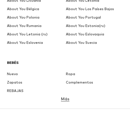
About You Lituania
About You Letonia
About You Bélgica
About You Los Países Bajos
About You Polonia
About You Portugal
About You Rumania
About You Estonia(ru)
About You Letonia (ru)
About You Eslovaquia
About You Eslovenia
About You Suecia
BEBÉS
Nuevo
Ropa
Zapatos
Complementos
REBAJAS
Más
NIÑAS
Infantil (Talla 92-140)
Jóvenes (Talla 140-176)
NIÑOS