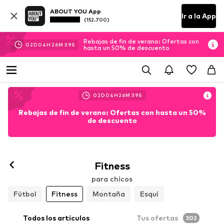
ABOUT YOU App
Ir a la App
(152.700)
Rebajas de fin de verano: Ofertas con
02
D
04
H
26
M
38
S
hasta un 50% de descuento
02
D
04
H
26
M
38
S
Rebajas de fin de verano: Ofertas con hasta un 50%
de descuento
Fitness
para chicos
Fútbol
Fitness
Montaña
Esquí
Todos los artículos
Tus ofertas
302