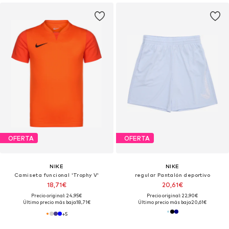
OFERTA
OFERTA
NIKE
NIKE
Camiseta funcional 'Trophy V'
regular Pantalón deportivo
18,71€
20,61€
Precio original: 24,95€
Precio original: 22,90€
Último precio más bajo:
18,71€
Último precio más bajo:
20,61€
+
5