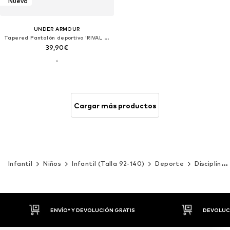
Nuevo
UNDER ARMOUR
Tapered Pantalón deportivo 'RIVAL FLEECE'
39,90€
Cargar más productos
Infantil
Niños
Infantil (Talla 92-140)
Deporte
Disciplinas deportivas
DEVOLUCIONES HASTA 30 DÍAS
P