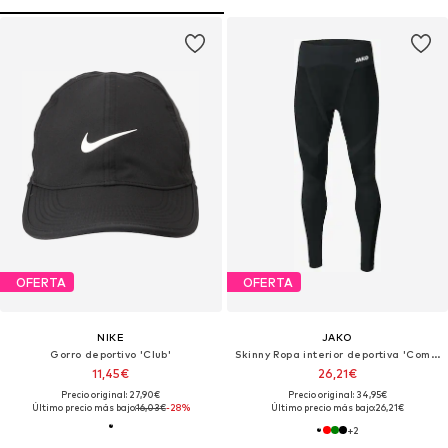
OFERTA
OFERTA
NIKE
JAKO
Gorro deportivo 'Club'
Skinny Ropa interior deportiva 'Comfort 2.0'
11,45€
26,21€
Precio original: 27,90€
Precio original: 34,95€
Último precio más bajo:
16,03€
-28%
Último precio más bajo:
26,21€
+
2