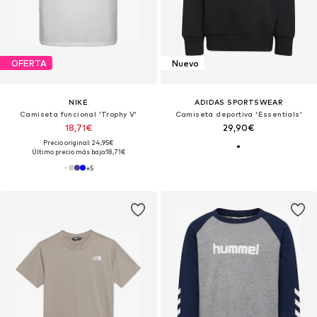
OFERTA
Nuevo
NIKE
ADIDAS SPORTSWEAR
Camiseta funcional 'Trophy V'
Camiseta deportiva 'Essentials'
18,71€
29,90€
Precio original: 24,95€
Último precio más bajo:
18,71€
+
5