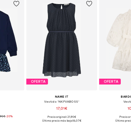
OFERTA
OFERTA
NAME IT
BARD
Vestido 'NKFVABOSS'
Vest
17,01€
1
,90€
-20%
Precio original: 21,90€
Precio or
 tallas
Disponible en muchas tallas
Último precio más bajo:
16,07€
Último prec
esta
Añadir a la cesta
Añadir