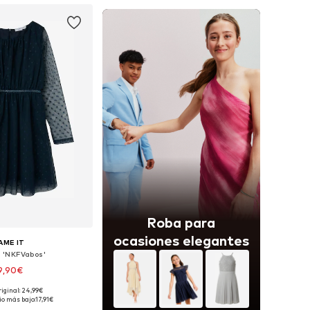
Roba para
ocasiones elegantes
AME IT
o 'NKFVabos'
9,90€
riginal: 24,99€
en muchas tallas
io más bajo:
17,91€