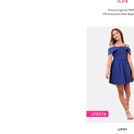
14,31€
Precio original: 19,
Disponible en muchas
Último precio más bajo:
Añadir a la c
OFERTA
LIPSY