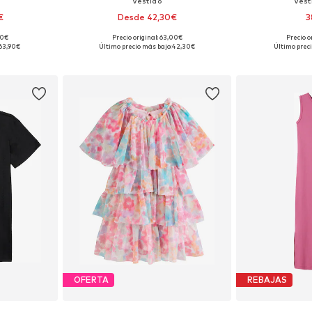
Vestido
Vest
€
Desde 42,30€
3
00€
Precio original: 63,00€
Precio o
 tallas
Disponible en muchas tallas
Disponible 
63,90€
Último precio más bajo:
42,30€
Último preci
esta
Añadir a la cesta
Añadir
OFERTA
REBAJAS