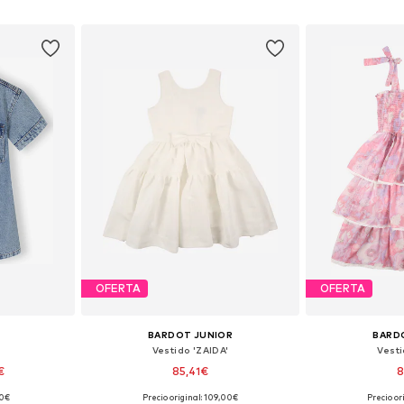
esta
Añadir a la cesta
Añadir
OFERTA
OFERTA
BARDOT JUNIOR
BARD
Vestido 'ZAIDA'
Vesti
€
85,41€
8
90€
Precio original: 109,00€
Precio or
 tallas
Tallas disponibles: 104-110, 116-122, 128-140, 152-164