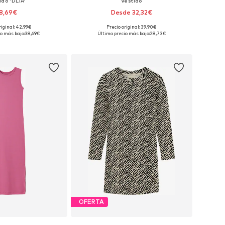
ido 'DLIA'
Vestido
8,69€
Desde 32,32€
riginal: 42,99€
Precio original: 39,90€
en muchas tallas
Disponible en muchas tallas
o más bajo:
38,69€
Último precio más bajo:
28,73€
 a la cesta
Añadir a la cesta
OFERTA