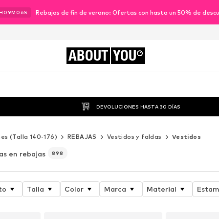
Rebajas de fin de verano: Ofertas con hasta un 50% de desc
H
09
M
04
S
ABOUT
YOU
DEVOLUCIONES HASTA 30 DÍAS
es (Talla 140-176)
REBAJAS
Vestidos y faldas
Vestidos
as en rebajas
898
to
Talla
Color
Marca
Material
Esta