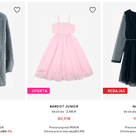
OFERTA
REBAJAS
BARDOT JUNIOR
N
Vestido 'ZARIA'
Vestid
80,91€
1
00€
Precio original: 99,90€
Precio o
 tallas
Tallas disponibles: 116-122, 128-140, 152-164
Disponible 
,08€
-5%
Último precio más bajo:
80,91€
Último prec