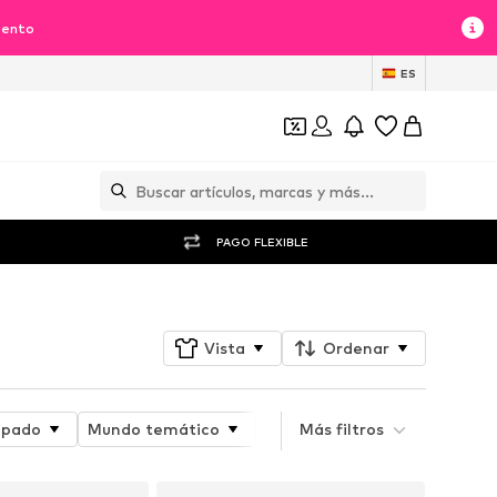
uento
ES
PAGO FLEXIBLE
Vista
Ordenar
mpado
Mundo temático
Detalles
Más filtros
Atributo del p