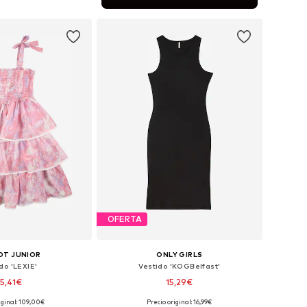
 a la cesta
OFERTA
OT JUNIOR
ONLY GIRLS
do 'LEXIE'
Vestido 'KOGBelfast'
5,41€
15,29€
iginal: 109,00€
Precio original: 16,99€
Tallas disponibles: 104-110, 116-122, 128-140, 152-164
Tallas disponibles: 122-128, 134-140, 146-152, 158-164