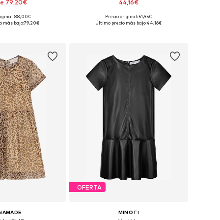
e 79,20€
44,16€
riginal: 88,00€
Precio original: 51,95€
en muchas tallas
Disponible en muchas tallas
o más bajo:
79,20€
Último precio más bajo:
44,16€
 a la cesta
Añadir a la cesta
OFERTA
NAMADE
MINOTI