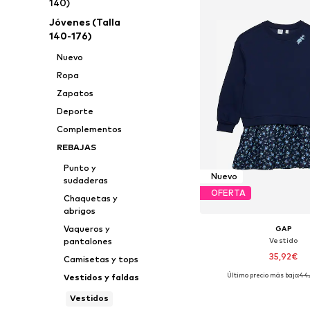
140)
Jóvenes (Talla
140-176)
Nuevo
Ropa
Zapatos
Deporte
Complementos
REBAJAS
Punto y
Nuevo
sudaderas
OFERTA
Chaquetas y
abrigos
Vaqueros y
GAP
Vestido
pantalones
35,92€
Camisetas y tops
Último precio más bajo:
44
Vestidos y faldas
Disponible en muchas
Vestidos
Añadir a la c