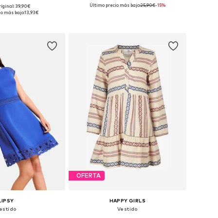
Último precio más bajo:
25,90€
-15%
riginal: 39,90€
: 140, 146, 152, 158, 164
Tallas disponibles: 116, 122, 146, 152, 158, 164
io más bajo:
13,93€
 a la cesta
Añadir a la cesta
OFERTA
LIPSY
HAPPY GIRLS
estido
Vestido