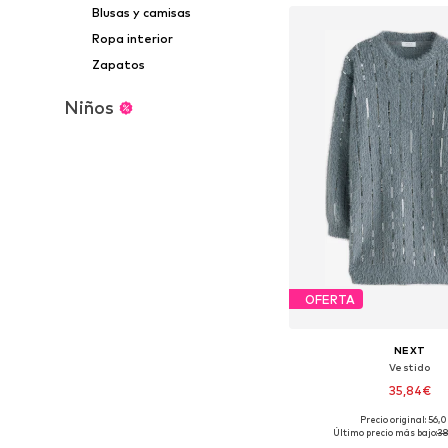
Blusas y camisas
Ropa interior
Zapatos
Niños
OFERTA
NEXT
Vestido
35,84€
Precio original: 56,
Disponible en muchas
Último precio más bajo:
38