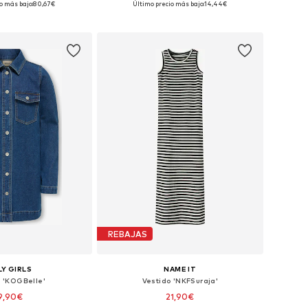
o más bajo:
80,67€
Último precio más bajo:
14,44€
 a la cesta
Añadir a la cesta
REBAJAS
Y GIRLS
NAME IT
o 'KOGBelle'
Vestido 'NKFSuraja'
9,90€
21,90€