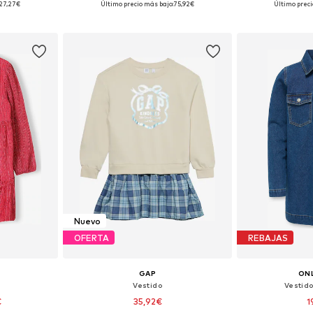
27,27€
Último precio más bajo:
75,92€
Último preci
esta
Añadir a la cesta
Añadir
Nuevo
OFERTA
REBAJAS
GAP
ONL
Vestido
Vestid
€
35,92€
1