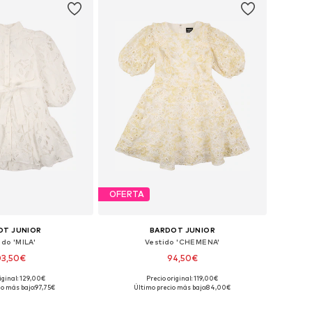
OFERTA
OT JUNIOR
BARDOT JUNIOR
ido 'MILA'
Vestido 'CHEMENA'
03,50€
94,50€
iginal: 129,00€
Precio original: 119,00€
Tallas disponibles: 104-110, 116-122, 128-140, 152-164
Tallas disponibles: 104-110, 116-122, 128-140, 152-164
io más bajo:
97,75€
Último precio más bajo:
84,00€
 a la cesta
Añadir a la cesta