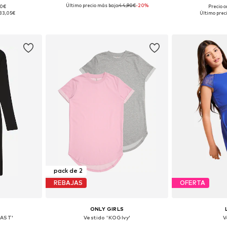
Último precio más bajo:
44,90€
-20%
90€
Precio o
 tallas
Disponible en muchas tallas
Tallas disponibles
33,05€
Último prec
esta
Añadir a la cesta
Añadir
pack de 2
REBAJAS
OFERTA
ONLY GIRLS
FAST'
Vestido 'KOGIvy'
V