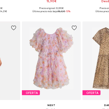
15,90€
Desd
90€
Precio original: 32,90€
Precio o
 tallas
Tallas disponibles: 134-140, 158-164
Disponible 
14,31€
Último precio más bajo:
18,32€
-13%
Último preci
esta
Añadir a la cesta
Añadir
OFERTA
OFERTA
NEXT
DA