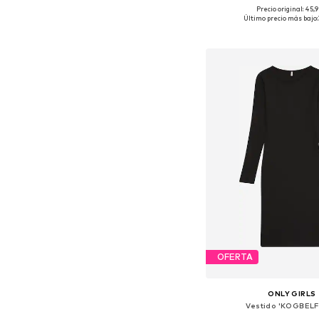
Precio original: 45,
Disponible en muchas
Último precio más bajo:
Añadir a la c
OFERTA
ONLY GIRLS
Vestido 'KOGBEL