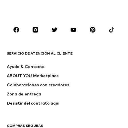
NIÑOS
Infantil (Talla 92-140)
Jóvenes (Talla 140-176)
MARCAS
Nike Sportswear
ADIDAS ORIGINALS
PUMA
CONVERSE
SERVICIO DE ATENCIÓN AL CLIENTE
Liewood
NAME IT
Ayuda & Contacto
Only Mini
UHLSPORT
ABOUT YOU Marketplace
Colaboraciones con creadores
Zona de entrega
Desistir del contrato aquí 
COMPRAS SEGURAS