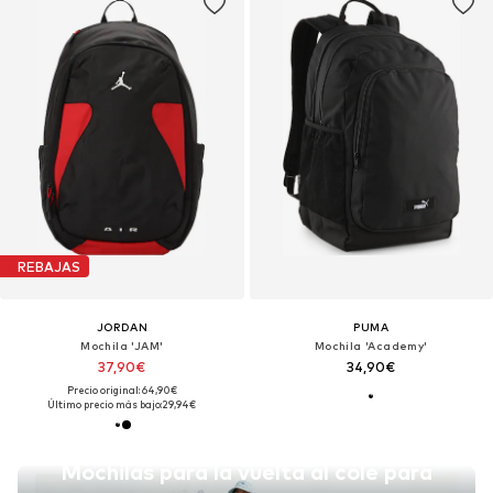
REBAJAS
JORDAN
PUMA
Mochila 'JAM'
Mochila 'Academy'
37,90€
34,90€
Precio original: 64,90€
Último precio más bajo:
29,94€
Mochilas para la vuelta al cole para