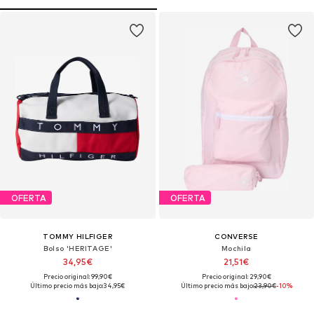
OFERTA
OFERTA
TOMMY HILFIGER
CONVERSE
Bolso 'HERITAGE'
Mochila
34,95€
21,51€
Precio original: 99,90€
Precio original: 29,90€
Último precio más bajo:
34,95€
Último precio más bajo:
23,90€
-10%