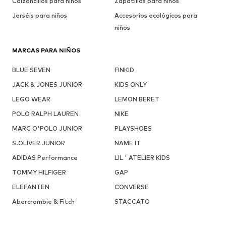
Calzoncillos para niños
Zapatillas para niños
Jerséis para niños
Accesorios ecológicos para
niños
MARCAS PARA NIÑOS
BLUE SEVEN
FINKID
JACK & JONES JUNIOR
KIDS ONLY
LEGO WEAR
LEMON BERET
POLO RALPH LAUREN
NIKE
MARC O'POLO JUNIOR
PLAYSHOES
S.OLIVER JUNIOR
NAME IT
ADIDAS Performance
LIL ' ATELIER KIDS
TOMMY HILFIGER
GAP
ELEFANTEN
CONVERSE
Abercrombie & Fitch
STACCATO