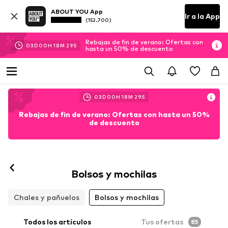
ABOUT YOU App
Ir a la App
(152.700)
Rebajas de fin de verano: Ofertas con
03
D
00
H
18
M
26
S
hasta un 50% de descuento
03
D
00
H
18
M
26
S
Rebajas de fin de verano: Ofertas con hasta un 50%
de descuento
Bolsos y mochilas
Chales y pañuelos
Bolsos y mochilas
Todos los artículos
Tus ofertas
85