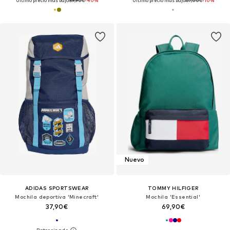
Último precio más bajo:
59,90€
-40%
Último precio más bajo:
67,00€
-10%
Nuevo
ADIDAS SPORTSWEAR
TOMMY HILFIGER
Mochila deportiva 'Minecraft'
Mochila 'Essential'
37,90€
69,90€