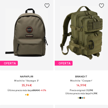
OFERTA
OFERTA
NAPAPIJRI
BRANDIT
Mochila 'Voyage 3'
Mochila 'Cooper'
35,94€
14,99€
Último precio más bajo:
59,90€
-40%
Precio original: 35,99€
Último precio más bajo:
14,99€