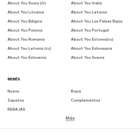
About You Suiza (it)
About You Italia
About You Lituania
About You Letonia
About You Bélgica
About You Los Países Bajos
About You Polonia
About You Portugal
About You Rumania
About You Estonia(ru)
About You Letonia (ru)
About You Eslovaquia
About You Eslovenia
About You Suecia
BEBÉS
Nuevo
Ropa
Zapatos
Complementos
REBAJAS
Más
NIÑAS
Infantil (Talla 92-140)
Jóvenes (Talla 140-176)