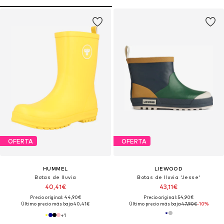
OFERTA
OFERTA
HUMMEL
LIEWOOD
Botas de lluvia
Botas de lluvia 'Jesse'
40,41€
43,11€
Precio original: 44,90€
Precio original: 54,90€
Último precio más bajo:
40,41€
Último precio más bajo:
47,90€
-10%
+
1