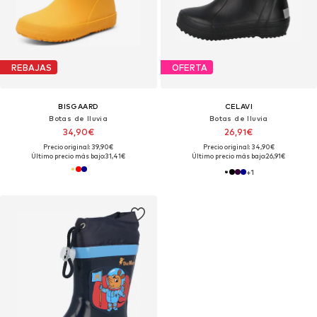
REBAJAS
OFERTA
BISGAARD
CELAVI
Botas de lluvia
Botas de lluvia
34,90€
26,91€
Precio original: 39,90€
Precio original: 34,90€
Último precio más bajo:
31,41€
Último precio más bajo:
26,91€
+
1