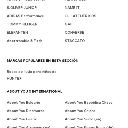
S.OLIVER JUNIOR
NAME IT
ADIDAS Performance
LIL ' ATELIER KIDS
TOMMY HILFIGER
GAP
ELEFANTEN
CONVERSE
Abercrombie & Fitch
STACCATO
MARCAS POPULARES EN ESTA SECCIÓN
Botas de lluvia para niñas de
HUNTER
ABOUT YOU X INTERNATIONAL
About You Bulgaria
About You República Checa
About You Dinamarca
About You Chipre
About You Grecia
About You Suiza (en)
About You Alemania (en)
About You Países Bajos (de)