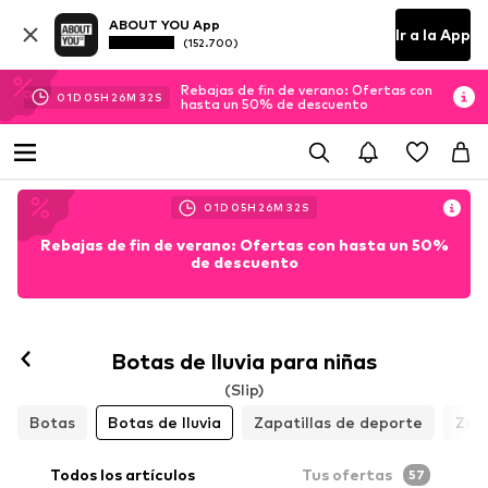
ABOUT YOU App
Ir a la App
(152.700)
Rebajas de fin de verano: Ofertas con
01
D
05
H
26
M
31
S
hasta un 50% de descuento
01
D
05
H
26
M
31
S
Rebajas de fin de verano: Ofertas con hasta un 50%
de descuento
Botas de lluvia para niñas
(Slip)
Botas
Botas de lluvia
Zapatillas de deporte
Zap
Todos los artículos
Tus ofertas
57