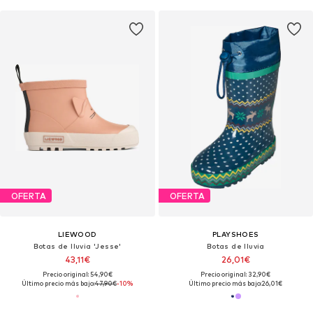
OFERTA
OFERTA
LIEWOOD
PLAYSHOES
Botas de lluvia 'Jesse'
Botas de lluvia
43,11€
26,01€
Precio original: 54,90€
Precio original: 32,90€
Último precio más bajo:
47,90€
-10%
Último precio más bajo:
26,01€