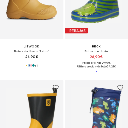
REBAJAS
LIEWOOD
BECK
Botas de lluvia 'Aston'
Botas de lluvia
44,90€
26,90€
Precio original: 29,90€
+
1
Último precio más bajo:
24,21€