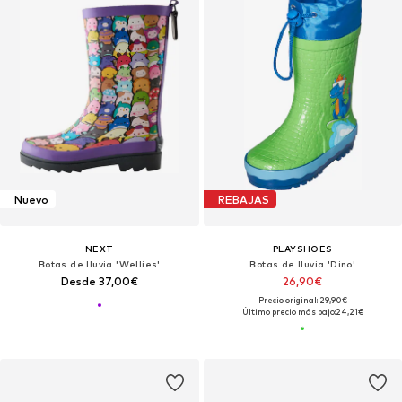
Nuevo
REBAJAS
NEXT
PLAYSHOES
Botas de lluvia 'Wellies'
Botas de lluvia 'Dino'
Desde 37,00€
26,90€
Precio original: 29,90€
Último precio más bajo:
24,21€