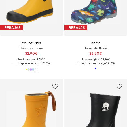
REBAJAS
REBAJAS
COLOR KIDS
BECK
Botas de lluvia
Botas de lluvia
32,90€
26,90€
Precio original: 37,90€
Precio original: 29,90€
Último precio más bajo:
29,61€
Último precio más bajo:
24,21€
+
1