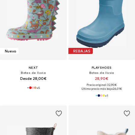
Nuevo
REBAJAS
NEXT
PLAYSHOES
Botas de lluvia
Botas de lluvia
Desde 28,00€
28,90€
Precio original: 32,90€
+
5
Último precio más bajo:
26,01€
+
1