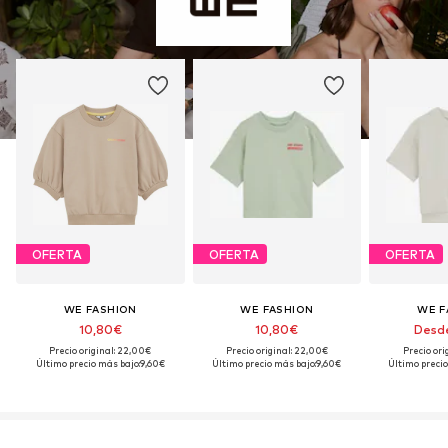
OFERTA
OFERTA
OFERTA
WE FASHION
WE FASHION
WE F
10,80€
10,80€
Desd
Precio original: 22,00€
Precio original: 22,00€
Precio ori
Último precio más bajo:
9,60€
Último precio más bajo:
9,60€
Último precio