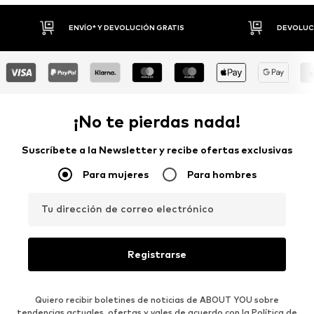
DEVOLUCIÓN GRATIS
DEVOLUCIONES HASTA 30 DÍAS
¡No te pierdas nada!
Suscríbete a la Newsletter y recibe ofertas exclusivas
Para mujeres
Para hombres
Tu dirección de correo electrónico
Registrarse
Quiero recibir boletines de noticias de ABOUT YOU sobre
tendencias actuales, ofertas y vales de acuerdo con la
Política de