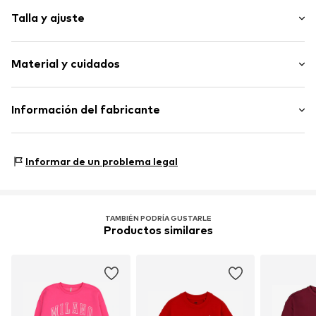
Estampado con motivo
Talla y ajuste
Felpa ligera
Cuello redondo
Longitud de la manga: Manga larga
Material y cuidados
Longitud: Normal
Artículo n.º
WEFdpfs001000001
Ajuste: Corte holgado
Composición: 80% Algodón, 20% Poliéster - PES
Información del fabricante
(reciclado)
WE Fashion
País de origen: Pakistán
Reactorweg 101
Informar de un problema legal
3542AD Utecht
NL
wecustomerservice@wefashion.com
TAMBIÉN PODRÍA GUSTARLE
Productos similares