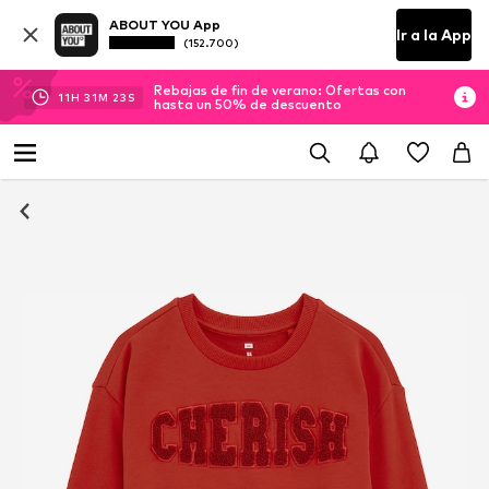
ABOUT YOU App
Ir a la App
(152.700)
Rebajas de fin de verano: Ofertas con
11
H
31
M
21
S
hasta un 50% de descuento