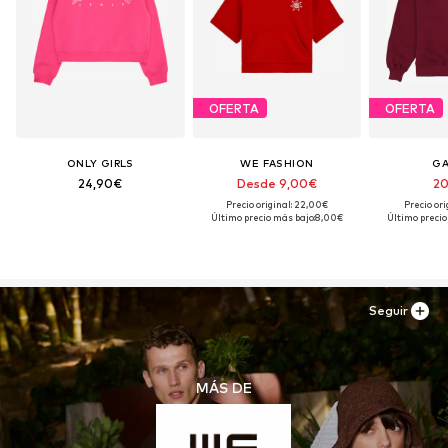
OFERTA
OFERTA
ONLY GIRLS
WE FASHION
GA
24,90€
Desde 9,00€
20
Precio original: 22,00€
Precio ori
Último precio más bajo:
8,00€
Último precio
Seguir
MÁS DE