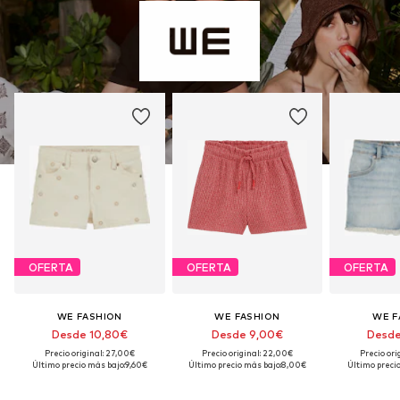
OFERTA
OFERTA
OFERTA
WE FASHION
WE FASHION
WE F
Desde 10,80€
Desde 9,00€
Desde
Precio original: 27,00€
Precio original: 22,00€
Precio ori
Último precio más bajo:
9,60€
Último precio más bajo:
8,00€
Último precio