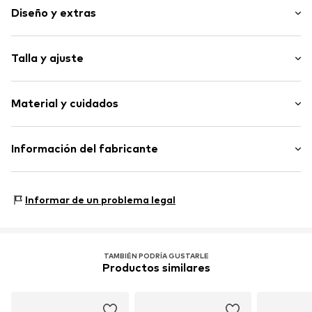
Diseño y extras
Bicolor
Talla y ajuste
Felpa ligera
Cintura/borde elástico
Longitud: Hasta la rodilla
Tacto suave
Material y cuidados
Ajuste: Loosefit
Altura del abdomen: Tiro alto
Artículo n.º
WEFegxg001000001
Material: 100% Poliéster - PES (reciclado)
Información del fabricante
País de origen: China
WE Fashion
Reactorweg 101
Informar de un problema legal
3542AD Utecht
NL
wecustomerservice@wefashion.com
TAMBIÉN PODRÍA GUSTARLE
Productos similares