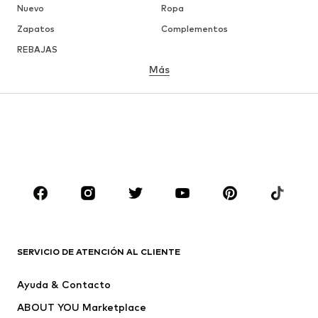
Nuevo
Ropa
Zapatos
Complementos
REBAJAS
Más
NIÑAS
Infantil (Talla 92-140)
Jóvenes (Talla 140-176)
NIÑOS
Infantil (Talla 92-140)
Jóvenes (Talla 140-176)
MARCAS
Nike Sportswear
ADIDAS ORIGINALS
ADIDAS SPORTSWEAR
PUMA
SERVICIO DE ATENCIÓN AL CLIENTE
Liewood
THE NORTH FACE
Ayuda & Contacto
SCHIESSER
MINOTI
ABOUT YOU Marketplace