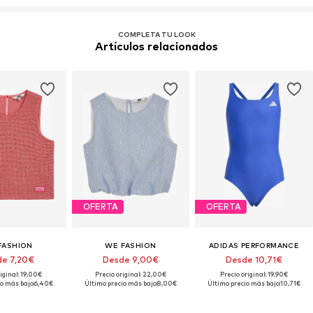
COMPLETA TU LOOK
Artículos relacionados
OFERTA
OFERTA
FASHION
WE FASHION
ADIDAS PERFORMANCE
e 7,20€
Desde 9,00€
Desde 10,71€
iginal: 19,00€
Precio original: 22,00€
Precio original: 19,90€
o más bajo:
6,40€
Último precio más bajo:
8,00€
Último precio más bajo:
10,71€