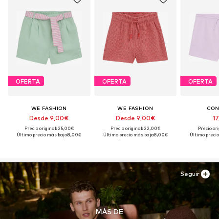
OFERTA
OFERTA
OFERTA
WE FASHION
WE FASHION
CON
Desde 9,00€
Desde 9,00€
17
Precio original: 25,00€
Precio original: 22,00€
Precio ori
Último precio más bajo:
8,00€
Último precio más bajo:
8,00€
Último precio
Seguir
MÁS DE