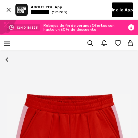
ABOUT YOU App
Ir a la App
(152.700)
Rebajas de fin de verano: Ofertas con
12
H
01
M
51
S
hasta un 50% de descuento