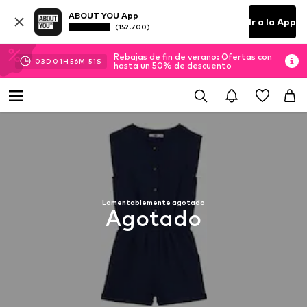
ABOUT YOU App
Ir a la App
(152.700)
Rebajas de fin de verano: Ofertas con
03
D
01
H
56
M
50
S
hasta un 50% de descuento
Lamentablemente agotado
Agotado