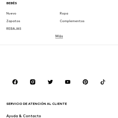
BEBÉS
Nuevo
Ropa
Zapatos
Complementos
REBAJAS
Más
NIÑAS
Infantil (Talla 92-140)
Jóvenes (Talla 140-176)
NIÑOS
Infantil (Talla 92-140)
Jóvenes (Talla 140-176)
MARCAS
Nike Sportswear
ADIDAS ORIGINALS
PUMA
CONVERSE
SERVICIO DE ATENCIÓN AL CLIENTE
Liewood
NAME IT
Ayuda & Contacto
CR7 - Cristiano Ronaldo
Sanetta