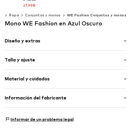
27,99€
Precio original: 49,99€
0)
Ropa
Conjuntos y monos
WE Fashion Conjuntos y monos
Último precio más bajo:
31,99€
Mono WE Fashion en Azul Oscuro
Tallas disponibles: 116, 152, 164, 176
Añadir a la cesta
Diseño y extras
Color liso
Talla y ajuste
Cuello redondo
Botón a presión
Longitud de la manga: Sin mangas
Corte en la cintura
Material y cuidados
Longitud: Hasta la rodilla
Dobladillo enrollado
Ajuste: Ajuste regular
Inserciones elásticas
Material: 99% Poliéster - PES (reciclado), 1% Elastán
Información del fabricante
Costuras tono entono
País de origen: India
Tacto con relieve
WE Fashion
Producción respetuosa con el medio ambiente
Reactorweg 101
Informar de un problema legal
Botón a presión
3542AD Utecht
NL