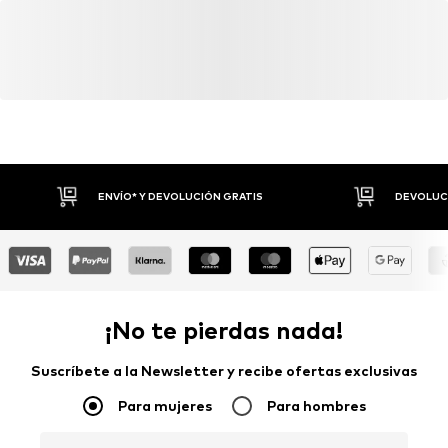
Artículo n.º
WEFefiw001000001
wecustomerservice@wefashion.com
ENVÍO* Y DEVOLUCIÓN GRATIS
DEVOLUCI
¡No te pierdas nada!
Suscríbete a la Newsletter y recibe ofertas exclusivas
Para mujeres
Para hombres