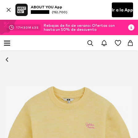
ABOUT YOU App
Ir a la App
(152.700)
Rebajas de fin de verano: Ofertas con
17
H
30
M
42
S
hasta un 50% de descuento