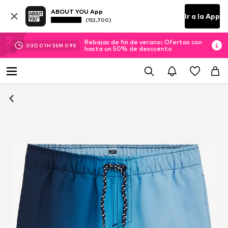
ABOUT YOU App
Ir a la App
(152.700)
Rebajas de fin de verano: Ofertas con
03
D
01
H
55
M
09
S
hasta un 50% de descuento