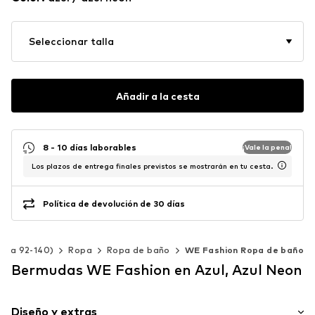
Seleccionar talla
Añadir a la cesta
8 - 10 días laborables
¡Vale la pena!
Los plazos de entrega finales previstos se mostrarán en tu cesta.
Política de devolución de 30 días
Talla 92-140)
Ropa
Ropa de baño
WE Fashion Ropa de baño
Bermudas WE Fashion en Azul, Azul Neon
Diseño y extras