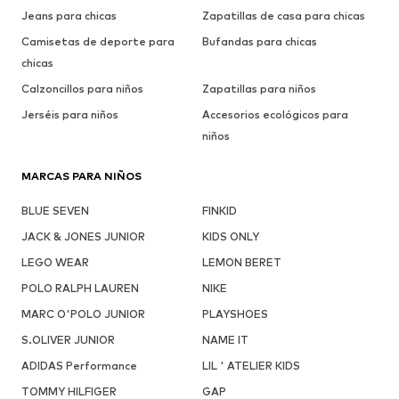
Jeans para chicas
Zapatillas de casa para chicas
Camisetas de deporte para
Bufandas para chicas
chicas
Calzoncillos para niños
Zapatillas para niños
Jerséis para niños
Accesorios ecológicos para
niños
MARCAS PARA NIÑOS
BLUE SEVEN
FINKID
JACK & JONES JUNIOR
KIDS ONLY
LEGO WEAR
LEMON BERET
POLO RALPH LAUREN
NIKE
MARC O'POLO JUNIOR
PLAYSHOES
S.OLIVER JUNIOR
NAME IT
ADIDAS Performance
LIL ' ATELIER KIDS
TOMMY HILFIGER
GAP