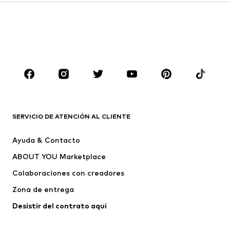
Infantil (Talla 92-140)
Jóvenes (Talla 140-176)
NIÑOS
Infantil (Talla 92-140)
Jóvenes (Talla 140-176)
MARCAS
Nike Sportswear
ADIDAS ORIGINALS
PUMA
CONVERSE
SERVICIO DE ATENCIÓN AL CLIENTE
Liewood
NAME IT
Ayuda & Contacto
CR7 - Cristiano Ronaldo
Sanetta
ABOUT YOU Marketplace
Colaboraciones con creadores
Zona de entrega
Desistir del contrato aquí 