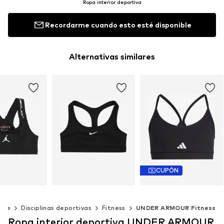
Ropa interior deportiva
Recordarme cuando esto esté disponible
Alternativas similares
CUPÓN
ORDAN
NIKE
ADIDAS SPORTSWEAR
rte
Disciplinas deportivas
Fitness
UNDER ARMOUR Fitness
9,90€
27,90€
17,91€
Ropa interior deportiva UNDER ARMOUR
Último precio más bajo:
19,90€