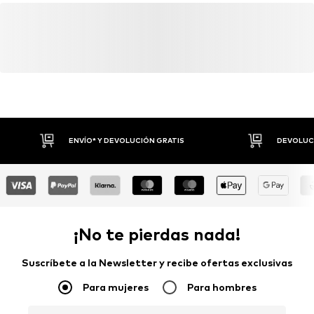
Funciones: Adaptable/extensible
Funciones: Absorbe la humedad
Tecnología: HeatGear®
ENVÍO* Y DEVOLUCIÓN GRATIS
DEVOLUCI
¡No te pierdas nada!
Suscríbete a la Newsletter y recibe ofertas exclusivas
Para mujeres
Para hombres