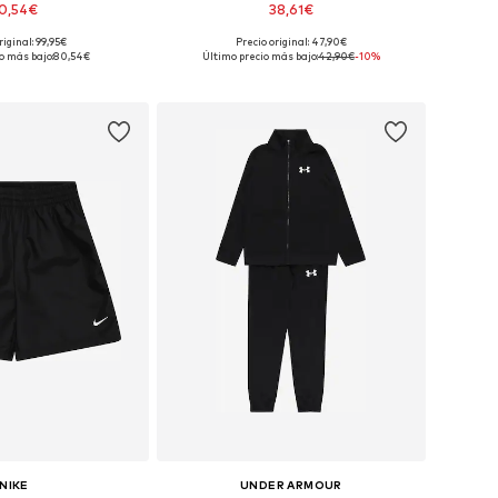
0,54€
38,61€
riginal: 99,95€
Precio original: 47,90€
Tallas disponibles: 98, 104, 110, 116, 122, 128
Disponible en muchas tallas
o más bajo:
80,54€
Último precio más bajo:
42,90€
-10%
 a la cesta
Añadir a la cesta
NIKE
UNDER ARMOUR