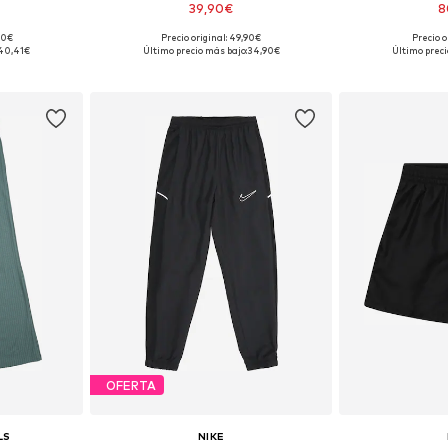
39,90€
8
90€
Precio original: 49,90€
Precio o
 tallas
Disponible en muchas tallas
40,41€
Último precio más bajo:
34,90€
Último preci
esta
Añadir a la cesta
Añadir
OFERTA
LS
NIKE