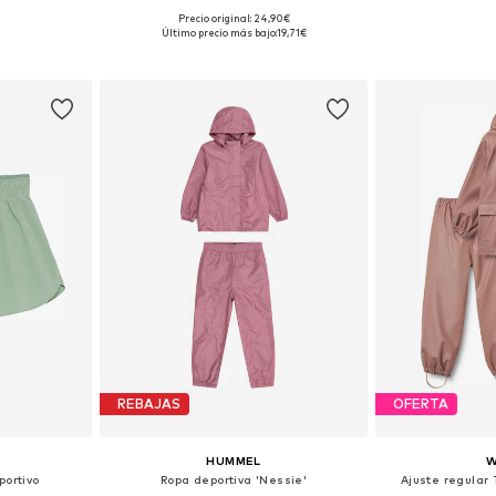
Precio original: 24,90€
 tallas
Tallas disponibles: 116-122, 128-134
Disponible 
Último precio más bajo:
19,71€
esta
Añadir a la cesta
Añadir
REBAJAS
OFERTA
HUMMEL
W
portivo
Ropa deportiva 'Nessie'
Ajuste regular 