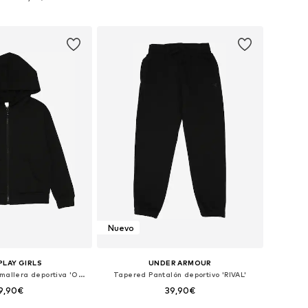
 a la cesta
Añadir a la cesta
Nuevo
PLAY GIRLS
UNDER ARMOUR
Sudadera con cremallera deportiva 'ONPLOUNGES'
Tapered Pantalón deportivo 'RIVAL'
9,90€
39,90€