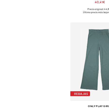
40,41€
Precio original: 44,
Disponible en muchas
Último precio más bajo:
Añadir a la c
REBAJAS
ONLY PLAY GIR