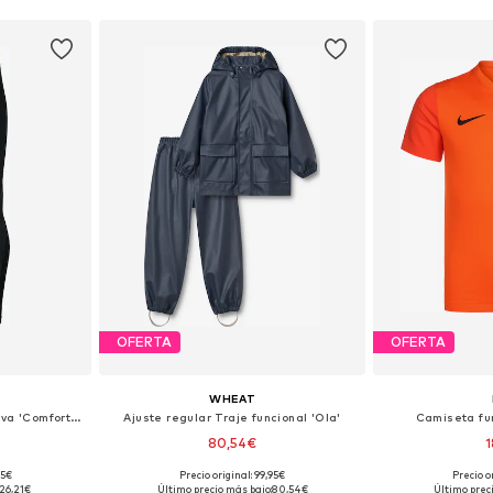
OFERTA
OFERTA
WHEAT
Skinny Ropa interior deportiva 'Comfort 2.0'
Ajuste regular Traje funcional 'Ola'
Camiseta fun
80,54€
1
95€
Precio original: 99,95€
Precio o
 tallas
Disponible en muchas tallas
26,21€
Último precio más bajo:
80,54€
Último prec