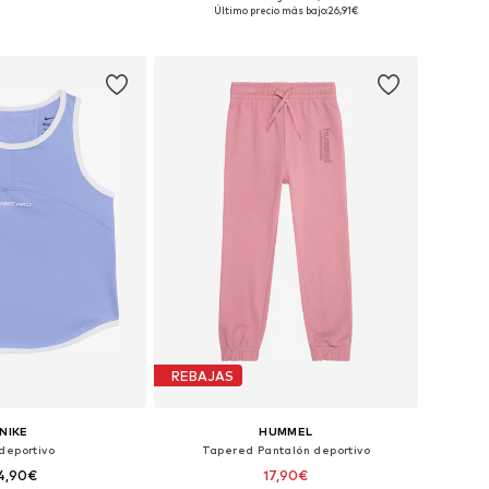
Tallas disponibles: 92-98, 98-104, 104-110, 110-116
Tallas disponibles: 122-128, 134-140, 146-152, 158-164
Último precio más bajo:
26,91€
 a la cesta
Añadir a la cesta
REBAJAS
NIKE
HUMMEL
deportivo
Tapered Pantalón deportivo
4,90€
17,90€