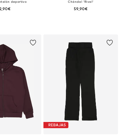
ntalón deportivo
Chándal 'Rival'
2,90€
59,90€
en muchas tallas
Disponible en muchas tallas
 a la cesta
Añadir a la cesta
REBAJAS