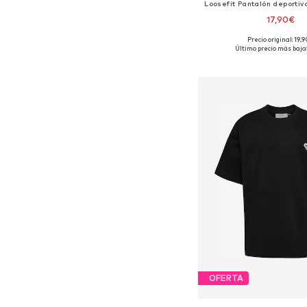
Loosefit Pantalón deporti
17,90€
Precio original: 19,
Tallas disponibles: 
Último precio más bajo:
Añadir a la c
OFERTA