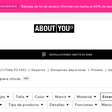
Rebajas de fin de verano: Ofertas con hasta un 50% de de
08
H
58
M
56
S
ABOUT
YOU
DEVOLUCIONES HASTA 30 DÍAS
til (Talla 92-140)
Deporte
Disciplinas deportivas
Fitness
Co
) para chicas
185
jas
Talla
Color
Marca
Material
Esta
Tipo de producto
Detalles
Funciones
Menos