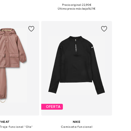
Precio original: 22,90€
en muchas tallas
Disponible en muchas tallas
Último precio más bajo:
16,11€
 a la cesta
Añadir a la cesta
OFERTA
HEAT
NIKE
Traje funcional 'Ola'
Camiseta funcional