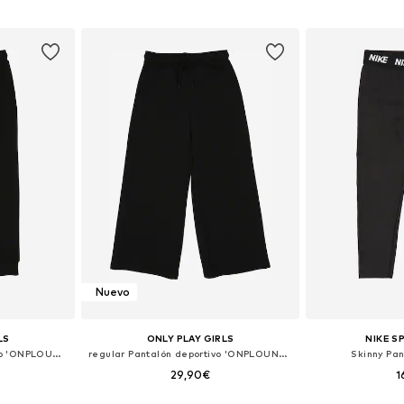
 tallas
Tallas disponibles: 122-128, 134-140, 146-152, 158-164
esta
Añadir a la cesta
Añadir
Nuevo
LS
ONLY PLAY GIRLS
NIKE 
Tapered Pantalón deportivo 'ONPLOUNGES'
regular Pantalón deportivo 'ONPLOUNGES'
Skinny Pan
29,90€
1