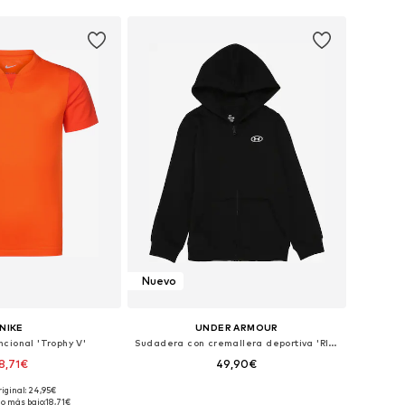
Nuevo
NIKE
UNDER ARMOUR
cional 'Trophy V'
Sudadera con cremallera deportiva 'RIVAL FLEECE'
8,71€
49,90€
+
5
riginal: 24,95€
Tallas disponibles: 128-138, 138-147, 147-158
Disponible en muchas tallas
io más bajo:
18,71€