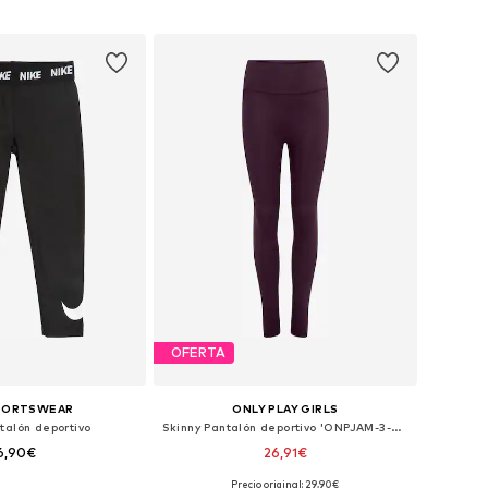
Tallas disponibles: 122-128, 134-140, 146-152, 158-164
Disponible en muchas tallas
 a la cesta
Añadir a la cesta
OFERTA
SPORTSWEAR
ONLY PLAY GIRLS
talón deportivo
Skinny Pantalón deportivo 'ONPJAM-3-SANA'
6,90€
26,91€
Precio original: 29,90€