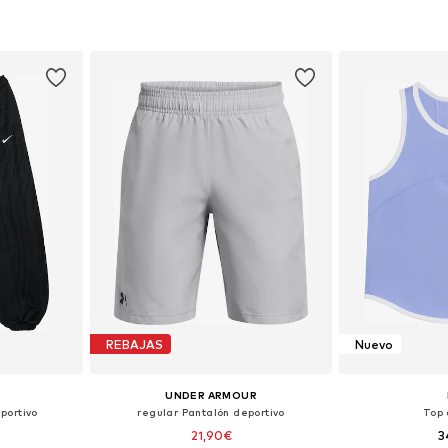
Tallas disponibles: 122-128, 134-140, 146-152, 158-164
Tallas disponibles: 122-128, 134-140, 146-152, 158-164
esta
Añadir a la cesta
Añadir
REBAJAS
Nuevo
UNDER ARMOUR
portivo
regular Pantalón deportivo
Top 
21,90€
3