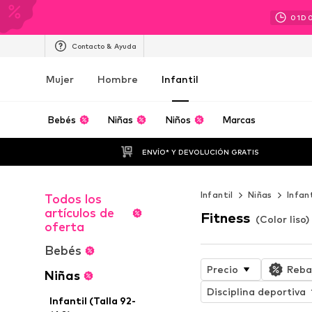
01
D
Contacto & Ayuda
Mujer
Hombre
Infantil
Bebés
Niñas
Niños
Marcas
ENVÍO* Y DEVOLUCIÓN GRATIS
Infantil
Niñas
Infan
Todos los
artículos de
Fitness
(Color liso
oferta
Bebés
Precio
Reba
Niñas
Disciplina deportiva
Infantil (Talla 92-