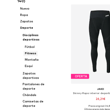
140)
Nuevo
Ropa
Zapatos
Deporte
Disciplinas
deportivas
Fútbol
Fitness
Montaña
Esquí
Zapatos
OFERTA
deportivos
Pantalones de
deporte
JAKO
Chándals
26,21€
Camisetas de
deporte
+
2
Precio original: 34,
Disponible en muchas
Último precio más bajo: