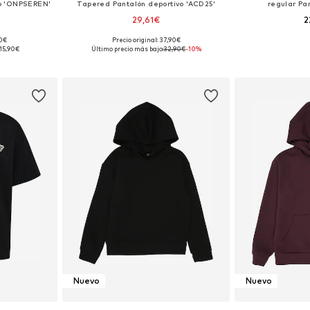
vo 'ONPSEREN'
Tapered Pantalón deportivo 'ACD25'
regular Pa
29,61€
2
90€
Precio original: 37,90€
122-128
Disponible en muchas tallas
Disponible 
15,90€
Último precio más bajo:
32,90€
-10%
esta
Añadir a la cesta
Añadir
Nuevo
Nuevo