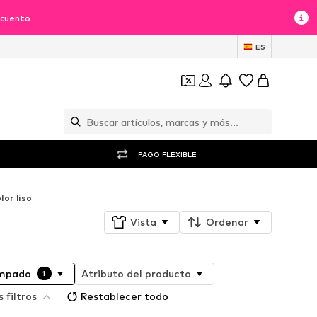
scuento
ES
PAGO FLEXIBLE
lor liso
Vista
Ordenar
mpado
Atributo del producto
1
 filtros
Restablecer todo